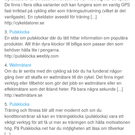
De finns i flera olika varianter och kan fungera som en vanlig GPS
fast inriktad på cykling eller som träningsutrustning (vilket är det
vanligaste). En cykeldator avsedd för träning [...]
http://cykeldatorer.se
3.
Pulsklocka
En sida om pulsklockar där du lätt hittar information om populära
produkter. Allt ifrån dyra klockor till billiga som passar den som
behöver hålla lite i pengarna.
http://pulsklocka.weebly.com
4.
Wattmätare
Om du är seriös med din cykling så bör du ha funderat någon
gång över att skaffa en wattmätare till din cykel. Det finns inget
verktyg eller tillbehör som gör det jobb en wattmätare eller en
effektmätare som det ibland heter. På bara några sekunde [...]
http://wattmätare.se
5.
Pulsklocka
Träning och fitness blir allt mer modernt och om du
konditionstränar så kan en träningsklocka (pulsklocka) vara ett
viktigt verktyg för att få ut mer av träningen och hålla motivationen
hög. På Pulsklocka.net har du möjligheten att läsa om tillverkar
[...]