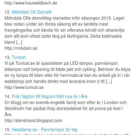
http://www.hauswildbach.de
12.
Mölndals CK Damelit
Mölndals CKs damelitlag startades inför säsongen 2015. Laget
blev redan under sin första säsong ett av landets mest
framgångsrika och kända för sin offensiva körstil och attackvilja
som allt som oftast satte färg på tävlingarna. Detta belönades
bland [...]
http://mckdam.se
13.
Tunicat
Vi på Tunicat.se är specialister på LED-lampor, pannlampor,
billampor och belysning till både jakt och cykling. Behöver du köpa
en ny lampa till bilen eller för hemmabruk kan du enkelt gå in i vår
webbshop och handla direkt med leverans inom 2 till [...]
http://www.tunicat.se
14.
Från lågzon till högzon-Vårt nya liv i Åre
En blogg om en svensk-engelsk familj som efter år i London och
Stockholm har packat ihop storstadslivet för att prova på livet i
Åre.
http://stenstrand.blogspot.com
15.
Headlamp.se - Pannlampor för dig