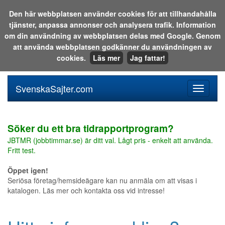
Den här webbplatsen använder cookies för att tillhandahålla
tjänster, anpassa annonser och analysera trafik. Information
Sök i katalogen eller på webben:
om din användning av webbplatsen delas med Google. Genom
att använda webbplatsen godkänner du användningen av
cookies.
Läs mer
Jag fattar!
SvenskaSajter.com
Mobilan
meny
för
svenska
Söker du ett bra tidrapportprogram?
JBTMR (jobbtimmar.se) är ditt val. Lågt pris - enkelt att använda.
Fritt test.
Öppet igen!
Seriösa företag/hemsideägare kan nu anmäla om att visas i
katalogen. Läs mer och kontakta oss vid intresse!