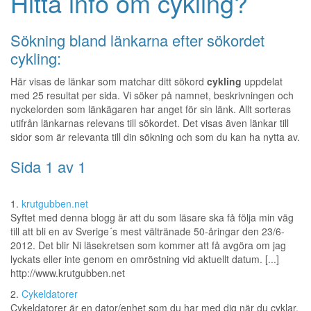
Hitta info om cykling?
Sökning bland länkarna efter sökordet
cykling:
Här visas de länkar som matchar ditt sökord
cykling
uppdelat
med 25 resultat per sida. Vi söker på namnet, beskrivningen och
nyckelorden som länkägaren har anget för sin länk. Allt sorteras
utifrån länkarnas relevans till sökordet. Det visas även länkar till
sidor som är relevanta till din sökning och som du kan ha nytta av.
Sida 1 av 1
1.
krutgubben.net
Syftet med denna blogg är att du som läsare ska få följa min väg
till att bli en av Sverige´s mest vältränade 50-åringar den 23/6-
2012. Det blir Ni läsekretsen som kommer att få avgöra om jag
lyckats eller inte genom en omröstning vid aktuellt datum. [...]
http://www.krutgubben.net
2.
Cykeldatorer
Cykeldatorer är en dator/enhet som du har med dig när du cyklar.