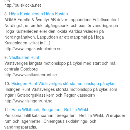
http://pulsklocka.net
8.
Höga Kustenleden Höga Kusten
AGMA Forntid & Äventyr AB driver Lappuddens Friluftscenter i
Nordingrå, en perfekt utgångspunkt och bas för vandringar på
Höga Kustenleden eller den lokala Världsarvsleden på
Nordingråhalvön. Lappudden är ett etappmål på Höga
Kustenleden, vilket in [...]
http://www.hogakustenleden.se
9.
Västkusten Runt
Västsveriges längsta motionslopp på cykel med start och mål i
centrala Göteborg
http://www.vastkustenrunt.se
10.
Hisingen Runt Västsveriges största motionslopp på cykel
Hisingen Runt Västsveriges största motionslopp på cykel som
ingår i Göteborgsklassikern och Regionklassikern
http://www.hisingenrunt.se
11.
Haus WIldbach, Seegatterl - Reit im Winkl
Pensionat intill kabinbanan i Seegatterl - Reit im Winkl. Vi erbjuder
rum och lägenheter i Chiemgaus skidåknings- och
vandringsparadis.