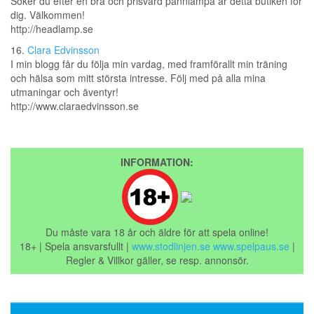
Söker du efter en bra och prisvärd pannlampa är detta butiken för
dig. Välkommen!
http://headlamp.se
16.
Clara Edvinsson
I min blogg får du följa min vardag, med framförallt min träning
och hälsa som mitt största intresse. Följ med på alla mina
utmaningar och äventyr!
http://www.claraedvinsson.se
INFORMATION:
Du måste vara 18 år och äldre för att spela online!
18+ | Spela ansvarsfullt |
www.stodlinjen.se
www.spelpaus.se
|
Regler & Villkor gäller, se resp. annonsör.