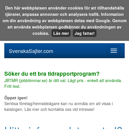
Den här webbplatsen använder cookies för att tillhandahålla
tjänster, anpassa annonser och analysera trafik. Information
Sök i katalogen eller på webben:
om din användning av webbplatsen delas med Google. Genom
att använda webbplatsen godkänner du användningen av
cookies.
Läs mer
Jag fattar!
SvenskaSajter.com
Mobilan
meny
för
svenska
Söker du ett bra tidrapportprogram?
JBTMR (jobbtimmar.se) är ditt val. Lågt pris - enkelt att använda.
Fritt test.
Öppet igen!
Seriösa företag/hemsideägare kan nu anmäla om att visas i
katalogen. Läs mer och kontakta oss vid intresse!