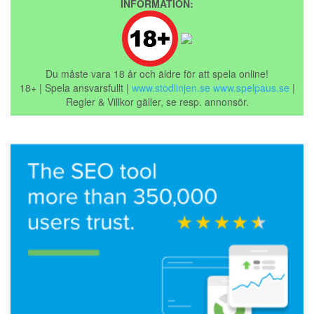
INFORMATION:
Du måste vara 18 år och äldre för att spela online!
18+ | Spela ansvarsfullt |
www.stodlinjen.se
www.spelpaus.se
|
Regler & Villkor gäller, se resp. annonsör.