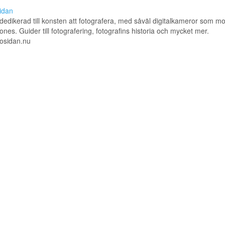
idan
dedikerad till konsten att fotografera, med såväl digitalkameror som m
nes. Guider till fotografering, fotografins historia och mycket mer.
otosidan.nu