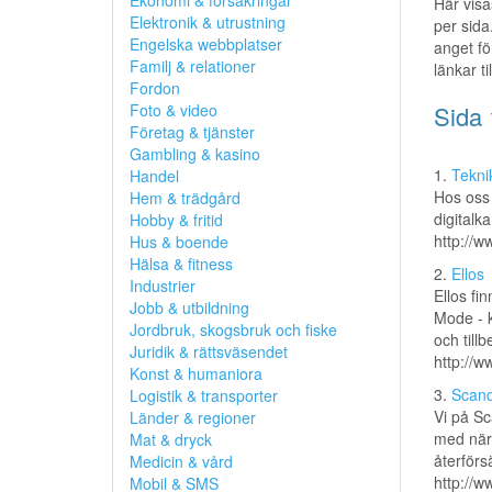
Ekonomi & försäkringar
Här visa
Elektronik & utrustning
per sida
Engelska webbplatser
anget fö
Familj & relationer
länkar t
Fordon
Foto & video
Sida 
Företag & tjänster
Gambling & kasino
1.
Tekni
Handel
Hos oss 
Hem & trädgård
digitalk
Hobby & fritid
http://w
Hus & boende
Hälsa & fitness
2.
Ellos
Industrier
Ellos fi
Jobb & utbildning
Mode - k
Jordbruk, skogsbruk och fiske
och till
Juridik & rättsväsendet
http://w
Konst & humaniora
3.
Scand
Logistik & transporter
Vi på Sc
Länder & regioner
med närm
Mat & dryck
återförs
Medicin & vård
http://w
Mobil & SMS