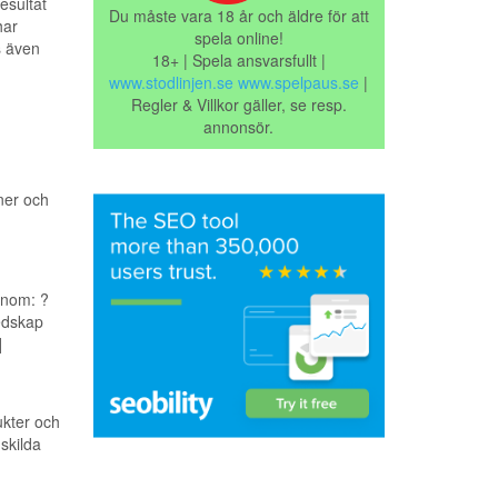
esultat
Du måste vara 18 år och äldre för att
har
spela online!
s även
18+ | Spela ansvarsfullt |
www.stodlinjen.se
www.spelpaus.se
|
Regler & Villkor gäller, se resp.
annonsör.
ner och
inom: ?
redskap
]
ukter och
skilda
]