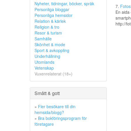
Nyheter, tidningar, böcker, språk
7.
Fotos
Personliga bloggar
En aida 
Personliga hemsidor
smartpho
Relation & kärlek
http://f
Religion & tro
Resor & turism
Samhälle
Skönhet & mode
Sport & avkoppling
Underhållning
Utomlands
Vetenskap
Vuxenrelaterat (18+)
Smått & gott
»
Fler besökare till din
hemsida/blogg?
»
Bra bokföringsprogram för
företagare