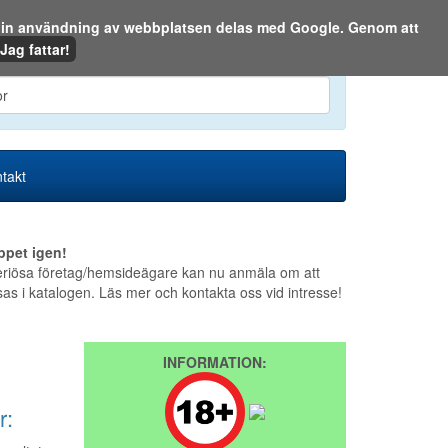
m din användning av webbplatsen delas med Google. Genom att
Den 7 augusti 2026
Jag fattar!
en eller på webben:
takt
ppet igen!
riösa företag/hemsideägare kan nu anmäla om att
sas i katalogen. Läs mer och kontakta oss vid intresse!
INFORMATION:
r: