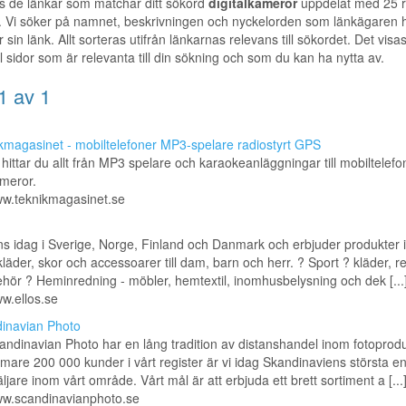
s de länkar som matchar ditt sökord
digitalkameror
uppdelat med 25 r
. Vi söker på namnet, beskrivningen och nyckelorden som länkägaren 
r sin länk. Allt sorteras utifrån länkarnas relevans till sökordet. Det visa
ill sidor som är relevanta till din sökning och som du kan ha nytta av.
1 av 1
kmagasinet - mobiltelefoner MP3-spelare radiostyrt GPS
hittar du allt från MP3 spelare och karaokeanläggningar till mobiltelefo
ameror.
ww.teknikmagasinet.se
nns idag i Sverige, Norge, Finland och Danmark och erbjuder produkter 
läder, skor och accessoarer till dam, barn och herr. ? Sport ? kläder, 
behör ? Heminredning - möbler, hemtextil, inomhusbelysning och dek [...
ww.ellos.se
inavian Photo
andinavian Photo har en lång tradition av distanshandel inom fotoprod
are 200 000 kunder i vårt register är vi idag Skandinaviens största en
äljare inom vårt område. Vårt mål är att erbjuda ett brett sortiment a [...
ww.scandinavianphoto.se