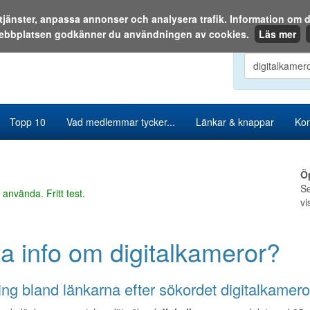
a tjänster, anpassa annonser och analysera trafik. Information o
ebbplatsen godkänner du användningen av cookies.
Läs mer
Sök i katalog
Topp 10
Vad medlemmar tycker...
Länkar & knappar
Kon
Ö
Se
 använda. Fritt test.
vi
ta info om digitalkameror?
ng bland länkarna efter sökordet digitalkamero