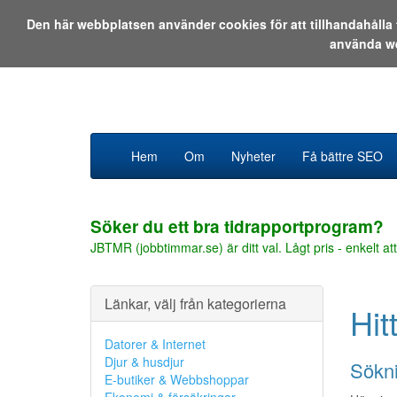
Den här webbplatsen använder cookies för att tillhandahåll
använda w
Hem
Om
Nyheter
Få bättre SEO
Söker du ett bra tidrapportprogram?
JBTMR (jobbtimmar.se) är ditt val. Lågt pris - enkelt att
Länkar, välj från kategorierna
Hit
Datorer & Internet
Djur & husdjur
Sökni
E-butiker & Webbshoppar