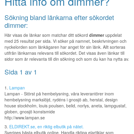
Hitta info om dimmer?
Sökning bland länkarna efter sökordet
dimmer:
Här visas de länkar som matchar ditt sökord
dimmer
uppdelat
med 25 resultat per sida. Vi söker på namnet, beskrivningen och
nyckelorden som länkägaren har anget för sin länk. Allt sorteras
utifrån länkarnas relevans till sökordet. Det visas även länkar till
sidor som är relevanta till din sökning och som du kan ha nytta av.
Sida 1 av 1
1.
Lampan
Lampan - Störst på hembelysning, våra leverantörer inom
hembelysning markslöjd, rydéns i gnosjö ab, herstal, design
house stockholm, louis poulsen, belid, norlys, aneta, lampgustaf,
globen, gnosjö konstsmide
http://www.lampan.se
3.
ELDIREKT.se, en riktig elbutik på nätet.
Sveriges bästa elbutik online. Handla riktiga elartiklar som