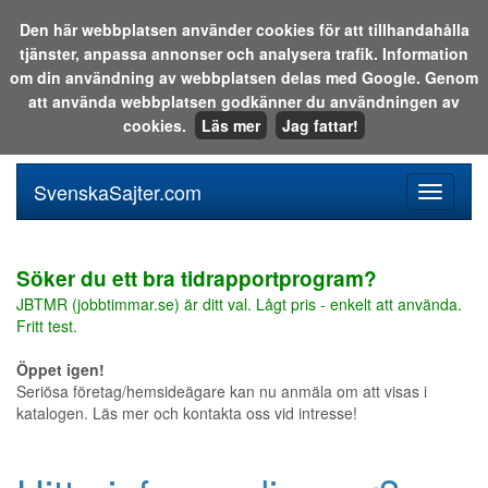
Den här webbplatsen använder cookies för att tillhandahålla
tjänster, anpassa annonser och analysera trafik. Information
Sök i katalogen eller på webben:
om din användning av webbplatsen delas med Google. Genom
att använda webbplatsen godkänner du användningen av
cookies.
Läs mer
Jag fattar!
SvenskaSajter.com
Mobilan
meny
för
svenska
Söker du ett bra tidrapportprogram?
JBTMR (jobbtimmar.se) är ditt val. Lågt pris - enkelt att använda.
Fritt test.
Öppet igen!
Seriösa företag/hemsideägare kan nu anmäla om att visas i
katalogen. Läs mer och kontakta oss vid intresse!