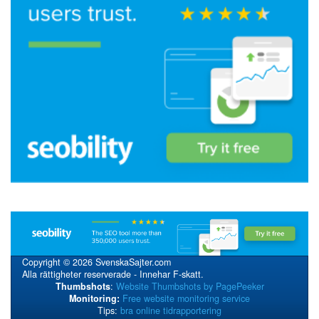
Copyright © 2026 SvenskaSajter.com
Alla rättigheter reserverade - Innehar F-skatt.
Thumbshots
:
Website Thumbshots by PagePeeker
Monitoring:
Free website monitoring service
Tips:
bra online tidrapportering