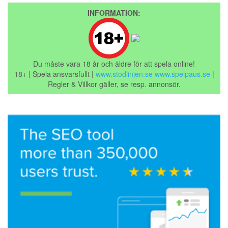
INFORMATION:
Du måste vara 18 år och äldre för att spela online!
18+ | Spela ansvarsfullt |
www.stodlinjen.se
www.spelpaus.se
|
Regler & Villkor gäller, se resp. annonsör.