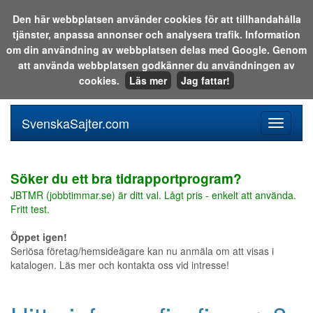
Den här webbplatsen använder cookies för att tillhandahålla
tjänster, anpassa annonser och analysera trafik. Information
Sök i katalogen eller på webben:
om din användning av webbplatsen delas med Google. Genom
att använda webbplatsen godkänner du användningen av
cookies.
Läs mer
Jag fattar!
SvenskaSajter.com
Mobilan
meny
för
svenska
Söker du ett bra tidrapportprogram?
JBTMR (jobbtimmar.se) är ditt val. Lågt pris - enkelt att använda.
Fritt test.
Öppet igen!
Seriösa företag/hemsideägare kan nu anmäla om att visas i
katalogen. Läs mer och kontakta oss vid intresse!