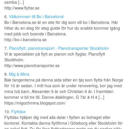
oemba [...]
http://www.flyttar.se
6.
Välkommen till Bo i Barcelona!
Bo i Barcelona.se är en site för dig som vill bo i Barcelona. Här
hittar du en steg för steg guide för hur du snabbt kommer igång
med jobb och boende i Barcelona.
http://bo-i-barcelona.se
7.
Pianoflytt, pianotransport - Pianotransporter Stockholm
Vi är specialister på flytt av pianon och flyglar. Pianoflytt
Stockholm.
http://www.pianotransporter.se
8.
Mig & Mina
Bak tangenterna på denna sida sitter en tjej som flytta från Norge
för 10 år sedan. I mitt hus som är under renovering, bor jag med
mina två barn, Alexander 9 år och Christian 6 år. I framtiden
kommer vi bli tre till. Danne-älsklingen, G 7år & H 4 [...]
https://migochmina.blogspot.com/
10.
Flyttdax
Flyttdax hjälper dig med alla delar i flytten av bohaget eller
kontoret. Kontakta denna flyttfirma i Göteborg eller Stockholm för
en enkel flytt. Du får låna flyttkartonger gratis om du packar själv.