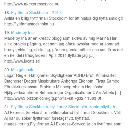
http://www.aj-expresservice.nu
18.
Flyttfirma Stockholm - 219 kr
Anlita en billig flyttfirma i Stockholm för att hjälpa dig flytta smidigt!
http://flyttfirmastockholm.nu
19.
Made by Ina
Made by Ina är en kreativ blogg som skrivs av mig Marina Har
alltid projekt pågång, det som jag oftast pysslar med är sömnad,
brodyr, virkning, stickning, gör om gamla möbler och sen fixas det
en hel del i trädgården I April 2011 flyttade jag [...]
http://www.lucats.se
20.
Min gästbok
Lagar Regler Rättigheter Skyldigheter ADHD Brott Kriminalitet
Diagnoser Droger Missbrukare Anhöriga Ekonomi Flytta Sambo
Försäkringskassan Problem Minnesproblem Hemlöshet
Hjälpverksamheter Behandlingar Organisationer CV:n Arbets [...]
http://www3.olzzon.com/g/g.php?a=s&i=g32-11363-0f
21.
Flyttfirma Stockholm, flyttfirmor Stockholm, kontorsflytt | A
AJ Express Service är en väletablerad flyttfirma i Stockholm. Välj
Aj när du söker flyttfirmor, företagsflytt, flyttstäd,
magasinering.Flyttfirman AJ Express-Service är en flyttfirma som