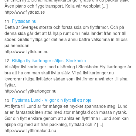
Även piano och flygeltransport. Kolla vår webbplat [...]
http://www.flyttdax.se
11.
Flyttsidan.nu
Detta är Sveriges största och första sida om flyttfirmor. Och på
denna sida går det att få hjälp runt om i hela landet från norr till
söder. Gratis flyttips gör det hela ännu bättre välkomna in till oss
på hemsidan.
http://www.flyttsidan.nu
12.
Riktiga flyttkartonger säljes, Stockholm
Vi säljer flyttkartonger med utkörning i Stockholm.Flyttkartonger är
bra att ha om man skall flytta själv. Vi på flyttkartonger.nu
levererar riktiga flyttlådor sådan som flyttfirmor använder till sina
flyttar.
http://www.flyttkartonger.nu
13.
Flyttfirma Lund - Vi gör din flytt till ett nöje!
Att flytta till Lund är för många ett mycket spännande steg, Lund
är en fantastisk liten stad med stor mångfald och massa nytänk.
Gör din flytt enklare genom att anlita en flyttfirma i Lund som kan
hjälpa dig med allt från packning, flyttstäd och ? [...]
http://www.flyttfirmalund.nu