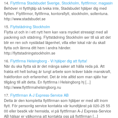
14.
Flyttfirma Stadsbudet Sverige, Stockholm, flyttfirmor, magasin
Behöver ni flytthjälp så tveka inte, Stadsbudet hjälper dig med
flytten. Flyttfirmor, flyttfirma, kontorsflytt, stockholm, sollentuna.
http://www.stadsbudet.se
15.
Flyttstädning Stockholm
Flytta ut och in i ett nytt hem kan vara mycket stressigt med all
packning och städning. Flyttstädning Stockholm ser till så att det
blir en ren och nystädad lägenhet, villa eller lokal när du skall
flytta och lämna ditt hem i andra händer.
http://flyttstadningstockholm.se
16.
Flyttfirma Helsingborg - Vi hjälper dig att flytta!
När du ska flytta så är det många saker att hålla reda på. Att
frakta ett helt bohag är tungt arbete som kräver både manskraft,
fraktfordon och erfarenhet. Det är inte alltid som man själv har
tillgång till allt detta. En flyttfirma i Helsingborg hj [...]
http://www.flyttfirmahelsingborg.nu
17.
Flyttfirman A-J Express-Service AB
Detta är den kompletta flyttfirman som hjälper er med allt inom
flytt. För personlig service kontakta vår kundtjänst på 020-25 55
00 eller besök vår hemsida, vi på flyttfirman A-J Express-Service
AB hälsar er välkomna att kontakta oss på flyttfirman [...]