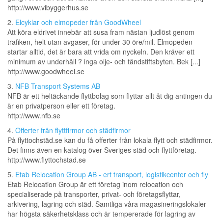
http://www.vibyggerhus.se
2.
Elcyklar och elmopeder från GoodWheel
Att köra eldrivet innebär att susa fram nästan ljudlöst genom
trafiken, helt utan avgaser, för under 30 öre/mil. Elmopeden
startar alltid, det är bara att vrida om nyckeln. Den kräver ett
minimum av underhåll ? inga olje- och tändstiftsbyten. Bek [...]
http://www.goodwheel.se
3.
NFB Transport Systems AB
NFB är ett heltäckande flyttbolag som flyttar allt åt dig antingen du
är en privatperson eller ett företag.
http://www.nfb.se
4.
Offerter från flyttfirmor och städfirmor
På flyttochstäd.se kan du få offerter från lokala flytt och städfirmor.
Det finns även en katalog över Sveriges städ och flyttföretag.
http://www.flyttochstad.se
5.
Etab Relocation Group AB - ert transport, logistikcenter och fly
Etab Relocation Group är ett företag inom relocation och
specialiserade på transporter, privat- och företagsflyttar,
arkivering, lagring och städ. Samtliga våra magasineringslokaler
har högsta säkerhetsklass och är tempererade för lagring av