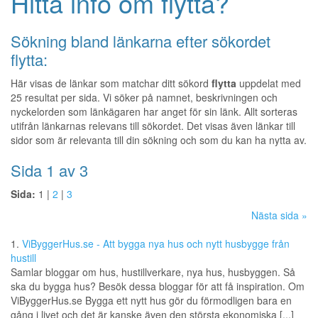
Hitta info om flytta?
Sökning bland länkarna efter sökordet
flytta:
Här visas de länkar som matchar ditt sökord
flytta
uppdelat med
25 resultat per sida. Vi söker på namnet, beskrivningen och
nyckelorden som länkägaren har anget för sin länk. Allt sorteras
utifrån länkarnas relevans till sökordet. Det visas även länkar till
sidor som är relevanta till din sökning och som du kan ha nytta av.
Sida 1 av 3
Sida:
1 |
2
|
3
Nästa sida »
1.
ViByggerHus.se - Att bygga nya hus och nytt husbygge från
hustill
Samlar bloggar om hus, hustillverkare, nya hus, husbyggen. Så
ska du bygga hus? Besök dessa bloggar för att få inspiration. Om
ViByggerHus.se Bygga ett nytt hus gör du förmodligen bara en
gång i livet och det är kanske även den största ekonomiska [...]