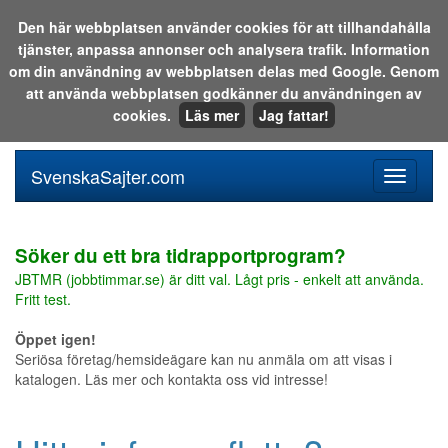
Den här webbplatsen använder cookies för att tillhandahålla
tjänster, anpassa annonser och analysera trafik. Information
Sök i katalogen eller på webben:
om din användning av webbplatsen delas med Google. Genom
att använda webbplatsen godkänner du användningen av
cookies.
Läs mer
Jag fattar!
SvenskaSajter.com
Mobilan
meny
för
svenska
Söker du ett bra tidrapportprogram?
JBTMR (jobbtimmar.se) är ditt val. Lågt pris - enkelt att använda.
Fritt test.
Öppet igen!
Seriösa företag/hemsideägare kan nu anmäla om att visas i
katalogen. Läs mer och kontakta oss vid intresse!