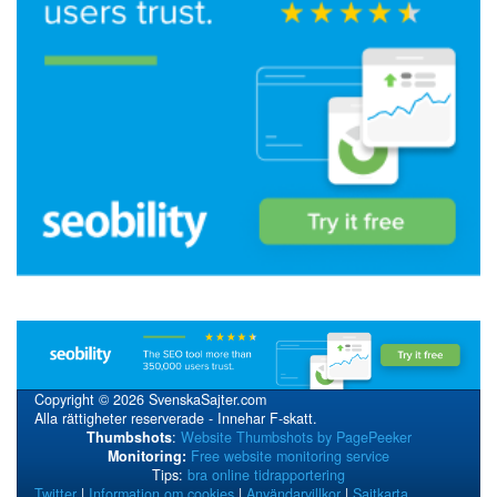
Copyright © 2026 SvenskaSajter.com
Alla rättigheter reserverade - Innehar F-skatt.
Thumbshots
:
Website Thumbshots by PagePeeker
Monitoring:
Free website monitoring service
Tips:
bra online tidrapportering
Twitter
|
Information om cookies
|
Användarvillkor
|
Sajtkarta