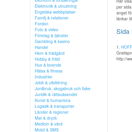
Ekonomi & försäkringar
Här visa
Elektronik & utrustning
per sida
Engelska webbplatser
anget fö
Familj & relationer
länkar t
Fordon
Foto & video
Sida 
Företag & tjänster
Gambling & kasino
1.
HOFF
Handel
Gratispr
Hem & trädgård
http://w
Hobby & fritid
Hus & boende
Hälsa & fitness
Industrier
Jobb & utbildning
Jordbruk, skogsbruk och fiske
Juridik & rättsväsendet
Konst & humaniora
Logistik & transporter
Länder & regioner
Mat & dryck
Medicin & vård
Mobil & SMS