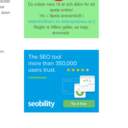
sultat
Du måste vara 18 år och äldre för att
har
spela online!
s även
18+ | Spela ansvarsfullt |
www.stodlinjen.se
www.spelpaus.se
|
Regler & Villkor gäller, se resp.
annonsör.
mm.