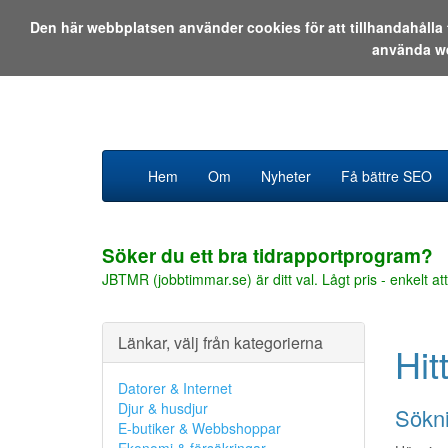
Den här webbplatsen använder cookies för att tillhandahåll
använda w
Hem
Om
Nyheter
Få bättre SEO
Söker du ett bra tidrapportprogram?
JBTMR (jobbtimmar.se) är ditt val. Lågt pris - enkelt att
Länkar, välj från kategorierna
Hit
Datorer & Internet
Djur & husdjur
Sökni
E-butiker & Webbshoppar