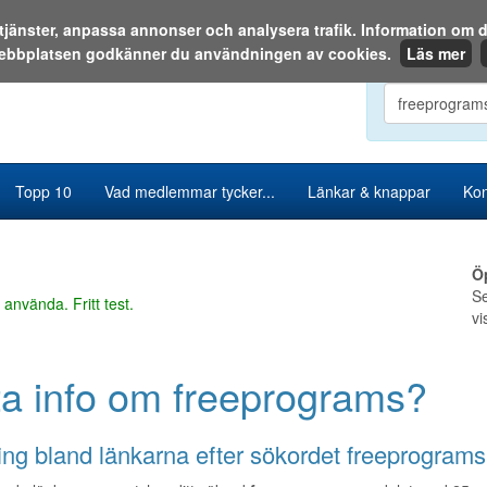
a tjänster, anpassa annonser och analysera trafik. Information o
ebbplatsen godkänner du användningen av cookies.
Läs mer
Sök i katalog
Topp 10
Vad medlemmar tycker...
Länkar & knappar
Kon
Ö
Se
 använda. Fritt test.
vi
ta info om freeprograms?
ng bland länkarna efter sökordet freeprograms