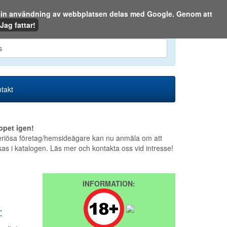
m din användning av webbplatsen delas med Google. Genom att
Den 7 augusti 2026
Jag fattar!
en eller på webben:
takt
ppet igen!
riösa företag/hemsideägare kan nu anmäla om att
sas i katalogen. Läs mer och kontakta oss vid intresse!
INFORMATION:
: