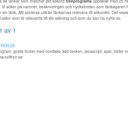
s de länkar som matchar ditt sökord
freeprograms
uppdelat med 25 re
. Vi söker på namnet, beskrivningen och nyckelorden som länkägaren 
r sin länk. Allt sorteras utifrån länkarnas relevans till sökordet. Det visa
ill sidor som är relevanta till din sökning och som du kan ha nytta av.
1 av 1
REN.SE
ogram, gratis fonter med nordiska åäö-tecken, javascript, spel, bilder 
ww.hoffren.se