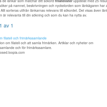
s de länkar som matchar ditt sökord
frilatelister
uppdelat med 25 resul
 söker på namnet, beskrivningen och nyckelorden som länkägaren har a
 Allt sorteras utifrån länkarnas relevans till sökordet. Det visas även länka
m är relevanta till din sökning och som du kan ha nytta av.
1 av 1
om filateli och frimärkssamlande
ion om filateli och att samla frimärken. Artiklar och nyheter om
samlande och för frimärkssamlare.
closed.loopia.com