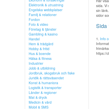
Ekonomi & försäkringar
Här visa
Elektronik & utrustning
sida. Vi
Engelska webbplatser
sin länk.
Familj & relationer
sidor so
Fordon
Foto & video
Sida 
Företag & tjänster
Gambling & kasino
1.
Info 
Handel
Informat
Hem & trädgård
frimärks
Hobby & fritid
https://
Hus & boende
Hälsa & fitness
Industrier
Jobb & utbildning
Jordbruk, skogsbruk och fiske
Juridik & rättsväsendet
Konst & humaniora
Logistik & transporter
Länder & regioner
Mat & dryck
Medicin & vård
Mobil & SMS