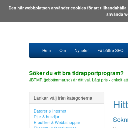
Den här webbplatsen använder cookies för att tillhandahåll
använda w
Hem
Om
Nyheter
Få bättre SEO
Söker du ett bra tidrapportprogram?
JBTMR (jobbtimmar.se) är ditt val. Lågt pris - enkelt att
Länkar, välj från kategorierna
Hit
Datorer & Internet
Djur & husdjur
Sökni
E-butiker & Webbshoppar