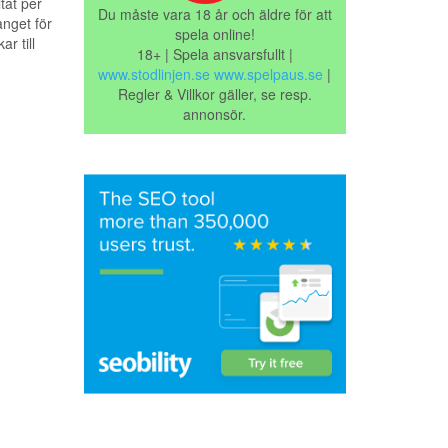
tat per
Du måste vara 18 år och äldre för att
nget för
spela online!
r till
18+ | Spela ansvarsfullt |
www.stodlinjen.se
www.spelpaus.se
|
Regler & Villkor gäller, se resp.
annonsör.