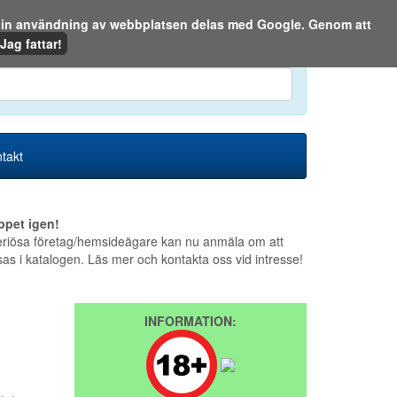
m din användning av webbplatsen delas med Google. Genom att
Den 8 augusti 2026
Jag fattar!
en eller på webben:
takt
ppet igen!
riösa företag/hemsideägare kan nu anmäla om att
sas i katalogen. Läs mer och kontakta oss vid intresse!
INFORMATION: