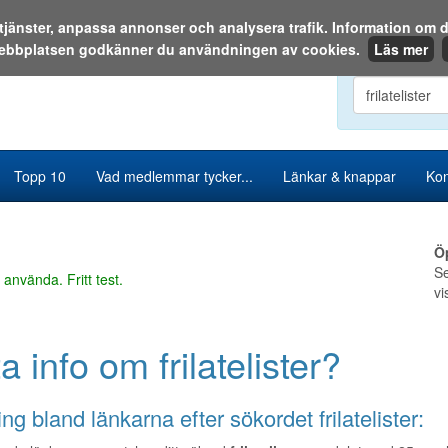
a tjänster, anpassa annonser och analysera trafik. Information o
ebbplatsen godkänner du användningen av cookies.
Läs mer
Sök i katalog
Topp 10
Vad medlemmar tycker...
Länkar & knappar
Kon
Ö
Se
 använda. Fritt test.
vi
ta info om frilatelister?
ng bland länkarna efter sökordet frilatelister: