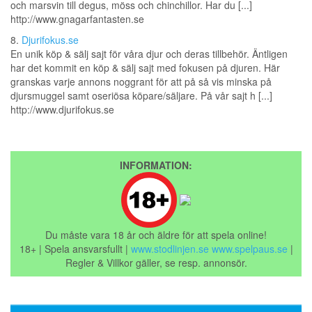
och marsvin till degus, möss och chinchillor. Har du [...]
http://www.gnagarfantasten.se
8.
Djurifokus.se
En unik köp & sälj sajt för våra djur och deras tillbehör. Äntligen
har det kommit en köp & sälj sajt med fokusen på djuren. Här
granskas varje annons noggrant för att på så vis minska på
djursmuggel samt oseriösa köpare/säljare. På vår sajt h [...]
http://www.djurifokus.se
INFORMATION:
Du måste vara 18 år och äldre för att spela online!
18+ | Spela ansvarsfullt |
www.stodlinjen.se
www.spelpaus.se
|
Regler & Villkor gäller, se resp. annonsör.