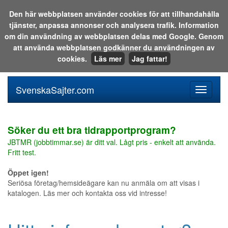
Den här webbplatsen använder cookies för att tillhandahålla
tjänster, anpassa annonser och analysera trafik. Information
Sök i katalogen eller på webben:
om din användning av webbplatsen delas med Google. Genom
att använda webbplatsen godkänner du användningen av
cookies.
Läs mer
Jag fattar!
SvenskaSajter.com
Mobilan
meny
för
svenska
Söker du ett bra tidrapportprogram?
JBTMR (jobbtimmar.se) är ditt val. Lågt pris - enkelt att använda.
Fritt test.
Öppet igen!
Seriösa företag/hemsideägare kan nu anmäla om att visas i
katalogen. Läs mer och kontakta oss vid intresse!