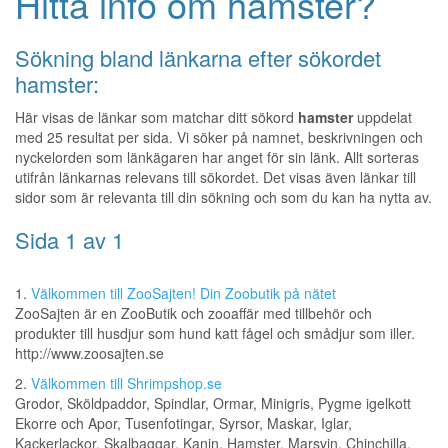
Hitta info om hamster?
Sökning bland länkarna efter sökordet
hamster:
Här visas de länkar som matchar ditt sökord
hamster
uppdelat
med 25 resultat per sida. Vi söker på namnet, beskrivningen och
nyckelorden som länkägaren har anget för sin länk. Allt sorteras
utifrån länkarnas relevans till sökordet. Det visas även länkar till
sidor som är relevanta till din sökning och som du kan ha nytta av.
Sida 1 av 1
1.
Välkommen till ZooSajten! Din Zoobutik på nätet
ZooSajten är en ZooButik och zooaffär med tillbehör och
produkter till husdjur som hund katt fågel och smådjur som iller.
http://www.zoosajten.se
2.
Välkommen till Shrimpshop.se
Grodor, Sköldpaddor, Spindlar, Ormar, Minigris, Pygme igelkott
Ekorre och Apor, Tusenfotingar, Syrsor, Maskar, Iglar,
Kackerlackor, Skalbaggar, Kanin, Hamster, Marsvin, Chinchilla,