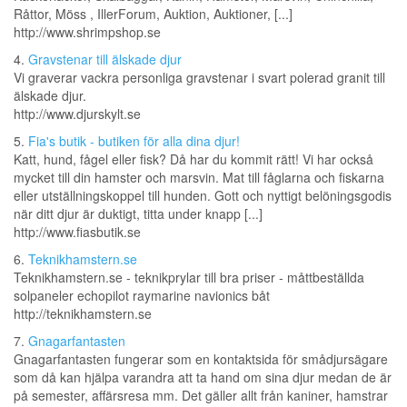
Råttor, Möss , IllerForum, Auktion, Auktioner, [...]
http://www.shrimpshop.se
4.
Gravstenar till älskade djur
Vi graverar vackra personliga gravstenar i svart polerad granit till
älskade djur.
http://www.djurskylt.se
5.
Fia's butik - butiken för alla dina djur!
Katt, hund, fågel eller fisk? Då har du kommit rätt! Vi har också
mycket till din hamster och marsvin. Mat till fåglarna och fiskarna
eller utställningskoppel till hunden. Gott och nyttigt belöningsgodis
när ditt djur är duktigt, titta under knapp [...]
http://www.fiasbutik.se
6.
Teknikhamstern.se
Teknikhamstern.se - teknikprylar till bra priser - måttbeställda
solpaneler echopilot raymarine navionics båt
http://teknikhamstern.se
7.
Gnagarfantasten
Gnagarfantasten fungerar som en kontaktsida för smådjursägare
som då kan hjälpa varandra att ta hand om sina djur medan de är
på semester, affärsresa mm. Det gäller allt från kaniner, hamstrar