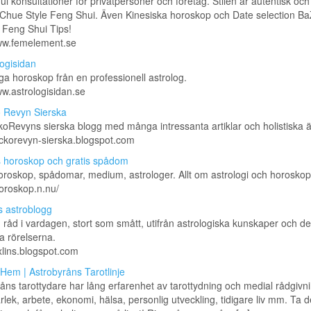
i konsultationer för privatpersoner och företag. Stilen är autentisk oc
; Chue Style Feng Shui. Även Kinesiska horoskop och Date selection BaZi
 Feng Shui Tips!
www.femelement.se
logisidan
ga horoskop från en professionell astrolog.
ww.astrologisidan.se
 Revyn Sierska
koRevyns sierska blogg med många intressanta artiklar och holistiska
eckorevyn-sierska.blogspot.com
s horoskop och gratis spådom
oroskop, spådomar, medium, astrologer. Allt om astrologi och horoskop
horoskop.n.nu/
s astroblogg
 råd i vardagen, stort som smått, utifrån astrologiska kunskaper och de
a rörelserna.
exlins.blogspot.com
 Hem | Astrobyråns Tarotlinje
åns tarottydare har lång erfarenhet av tarottydning och medial rådgivni
ärlek, arbete, ekonomi, hälsa, personlig utveckling, tidigare liv mm. Ta d