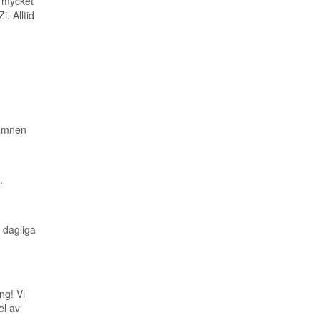
h mycket
. Alltid
 ämnen
.
 dagliga
ng! Vi
el av