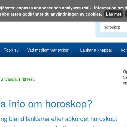
a tjänster, anpassa annonser och analysera trafik. Information o
ebbplatsen godkänner du användningen av cookies.
Läs mer
Sök i katalog
Topp 10
Vad medlemmar tycker...
Länkar & knappar
Kon
Ö
Se
 använda. Fritt test.
vi
ta info om horoskop?
ng bland länkarna efter sökordet horoskop: