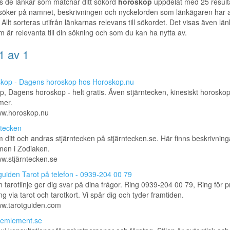
s de länkar som matchar ditt sökord
horoskop
uppdelat med 25 result
 söker på namnet, beskrivningen och nyckelorden som länkägaren har a
 Allt sorteras utifrån länkarnas relevans till sökordet. Det visas även länka
m är relevanta till din sökning och som du kan ha nytta av.
1 av 1
kop - Dagens horoskop hos Horoskop.nu
, Dagens horoskop - helt gratis. Även stjärntecken, kinesiskt horosko
mer.
www.horoskop.nu
ntecken
 ditt och andras stjärntecken på stjärntecken.se. Här finns beskrivning
knen i Zodiaken.
ww.stjärntecken.se
guiden Tarot på telefon - 0939-204 00 79
n tarotlinje ger dig svar på dina frågor. Ring 0939-204 00 79, Ring för p
ng via tarot och tarotkort. Vi spår dig och tyder framtiden.
ww.tarotguiden.com
emlement.se