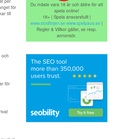
at per
Du måste vara 18 år och äldre för att
nget för
spela online!
r till
18+ | Spela ansvarsfullt |
www.stodlinjen.se
www.spelpaus.se
|
Regler & Villkor gäller, se resp.
annonsör.
p och
ar för
rivat