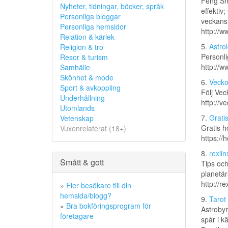
Feng Shu
Nyheter, tidningar, böcker, språk
effektiv
Personliga bloggar
veckans
Personliga hemsidor
http://
Relation & kärlek
5.
Astro
Religion & tro
Personli
Resor & turism
http://w
Samhälle
Skönhet & mode
6.
Vecko
Sport & avkoppling
Följ Vec
Underhållning
http://v
Utomlands
7.
Grati
Vetenskap
Gratis h
Vuxenrelaterat (18+)
https://
8.
rexlin
Smått & gott
Tips och
planetär
http://r
»
Fler besökare till din
hemsida/blogg?
9.
Tarot
»
Bra bokföringsprogram för
Astrobyr
företagare
spår i k