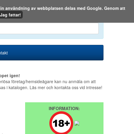
m din användning av webbplatsen delas med Google. Genom att
Den 6 augusti 2026
Jag fattar!
en eller på webben:
takt
ppet igen!
riösa företag/hemsideägare kan nu anmäla om att
sas i katalogen. Läs mer och kontakta oss vid intresse!
INFORMATION: