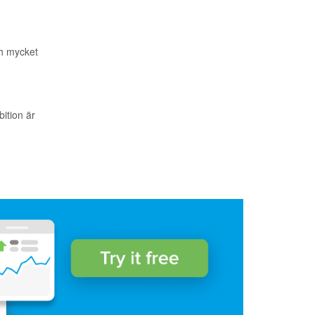
ch mycket
ition är