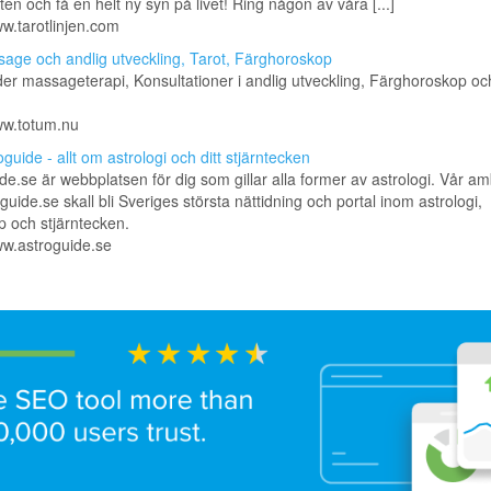
ten och få en helt ny syn på livet! Ring någon av våra [...]
ww.tarotlinjen.com
age och andlig utveckling, Tarot, Färghoroskop
der massageterapi, Konsultationer i andlig utveckling, Färghoroskop o
ww.totum.nu
oguide - allt om astrologi och ditt stjärntecken
de.se är webbplatsen för dig som gillar alla former av astrologi. Vår amb
oguide.se skall bli Sveriges största nättidning och portal inom astrologi,
 och stjärntecken.
ww.astroguide.se