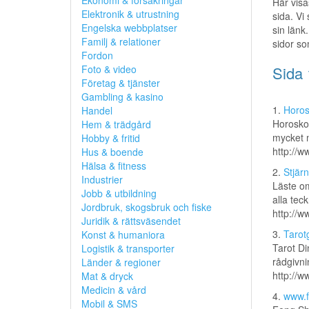
Ekonomi & försäkringar
Här visa
Elektronik & utrustning
sida. Vi
Engelska webbplatser
sin länk.
Familj & relationer
sidor so
Fordon
Foto & video
Sida 
Företag & tjänster
Gambling & kasino
1.
Horos
Handel
Horoskop
Hem & trädgård
mycket 
Hobby & fritid
http://
Hus & boende
Hälsa & fitness
2.
Stjär
Industrier
Läste om
Jobb & utbildning
alla tec
Jordbruk, skogsbruk och fiske
http://w
Juridik & rättsväsendet
3.
Tarot
Konst & humaniora
Tarot Di
Logistik & transporter
rådgivni
Länder & regioner
http://w
Mat & dryck
Medicin & vård
4.
www.f
Mobil & SMS