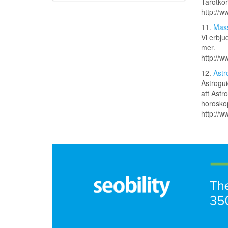
Tarotkor
http://w
11.
Mass
Vi erbju
mer.
http://w
12.
Astr
Astrogui
att Astr
horoskop
http://w