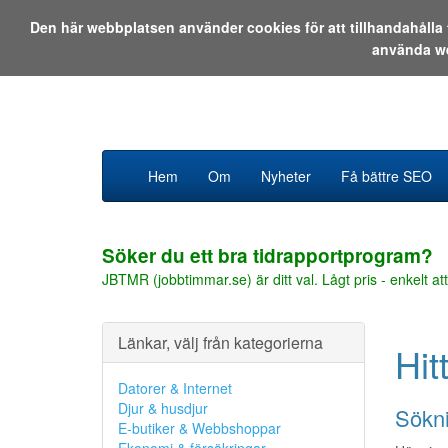
Den här webbplatsen använder cookies för att tillhandahåll
använda w
Hem
Om
Nyheter
Få bättre SEO
Söker du ett bra tidrapportprogram?
JBTMR (jobbtimmar.se) är ditt val. Lågt pris - enkelt att
Länkar, välj från kategorierna
Hit
Datorer & Internet
Djur & husdjur
Sökni
E-butiker & Webbshoppar