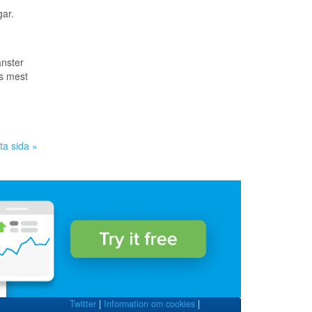
gar.
änster
ns mest
ta sida »
Twitter
|
Information om cookies
|