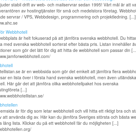
uder stabil drift av web- och mailservrar sedan 1995! Vårt mål är att v
verantören av hostingtjänster för små och medelstora företag. Webbhot
de servrar / VPS, Webbdesign, programmering och projektledning. [...]
ww.ahc.se
ör Webbhotell
bbplats är helt fokuserad på att jämföra svenska webbhotell. Du hittar
ta med svenska webbhotell sorterat efter bästa pris. Listan innehåller ä
ationer som gör det lätt för dig att hitta de webbhotell som passar din [...
www.jamforwebbhotell.com/
hotell
llistan.se är en webbsida som gör det emkelt att jämföra flera webbhot
isar en lista över i första hand svenska webbhotell, men även utländsk
ll. Här går det att jämföra olika webbhotellpaket hos svenska
ingföreta [...]
www.webbhotellistan.se/
hotellen
msida är för dig som letar webbhotell och vill hitta ett riktigt bra och sta
iv att använda dig av. Här kan du jämföra Sveriges största och bästa we
 lång lista. Klickar du på ett webbhotell får du möjligheten [...]
webbhotellen.org/