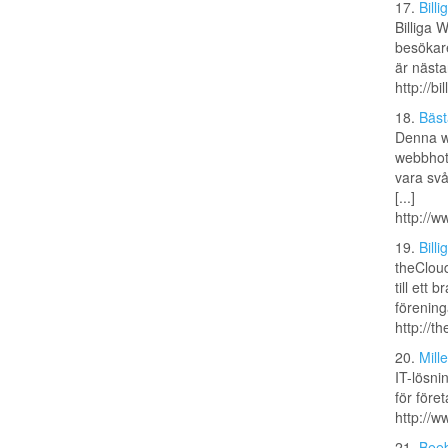
17.
Bill
Billiga 
besökare
är nästan
http://bi
18.
Bäst
Denna we
webbhote
vara svå
[...]
http://w
19.
Bill
theCloud
till ett
förening
http://t
20.
Mill
IT-lösni
för före
http://w
21.
Bee