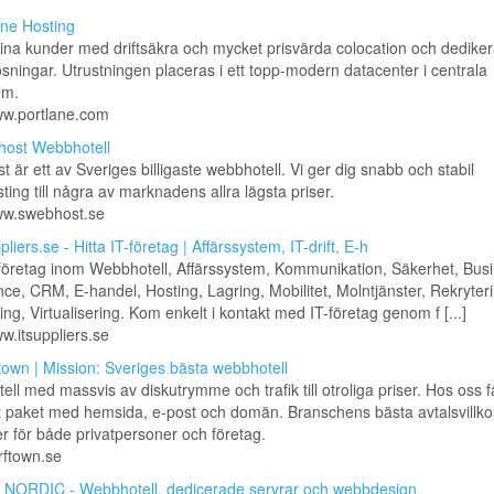
ane Hosting
ina kunder med driftsäkra och mycket prisvärda colocation och dedike
ösningar. Utrustningen placeras i ett topp-modern datacenter i centrala
lm.
ww.portlane.com
ost Webbhotell
 är ett av Sveriges billigaste webbhotell. Vi ger dig snabb och stabil
ing till några av marknadens allra lägsta priser.
www.swebhost.se
pliers.se - Hitta IT-företag | Affärssystem, IT-drift, E-h
-företag inom Webbhotell, Affärssystem, Kommunikation, Säkerhet, Bus
ence, CRM, E-handel, Hosting, Lagring, Mobilitet, Molntjänster, Rekryter
g, Virtualisering. Kom enkelt i kontakt med IT-företag genom f [...]
ww.itsuppliers.se
town | Mission: Sveriges bästa webbhotell
ll med massvis av diskutrymme och trafik till otroliga priser. Hos oss få
 paket med hemsida, e-post och domän. Branschens bästa avtalsvillko
r för både privatpersoner och företag.
urftown.se
NORDIC - Webbhotell, dedicerade servrar och webbdesign