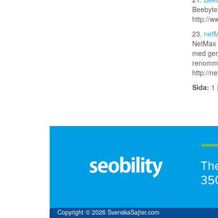
Beebyte 
http://w
23.
netM
NetMax w
med gene
renomme
http://n
Sida:
1 
Copyright © 2026 SvenskaSajter.com