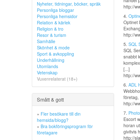
handel 
Nyheter, tidningar, böcker, språk
http://
Personliga bloggar
4.
Optine
Personliga hemsidor
Optinet 
Relation & kärlek
Exchan
Religion & tro
http://w
Resor & turism
Samhälle
5.
SQL S
Skönhet & mode
SQL Serv
Sport & avkoppling
snabbt k
Underhållning
komplexi
Utomlands
[...]
Vetenskap
http://w
Vuxenrelaterat (18+)
6.
ADL H
Webbhote
företag,
Smått & gott
http://w
7.
Photo
»
Fler besökare till din
Escort w
hemsida/blogg?
horan ut
»
Bra bokföringsprogram för
givitvis 
företagare
http://s