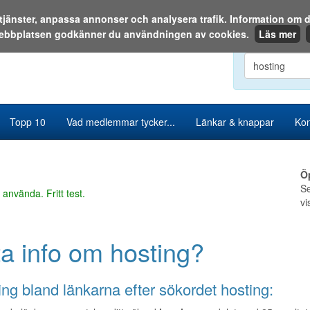
a tjänster, anpassa annonser och analysera trafik. Information o
ebbplatsen godkänner du användningen av cookies.
Läs mer
Sök i katalog
Topp 10
Vad medlemmar tycker...
Länkar & knappar
Kon
Ö
Se
 använda. Fritt test.
vi
ta info om hosting?
ng bland länkarna efter sökordet hosting: