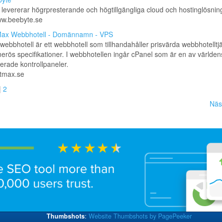
levererar högrpresterande och högtillgängliga cloud och hostinglösnin
ww.beebyte.se
ax Webbhotell - Domännamn - VPS
ebbhotell är ett webbhotell som tillhandahåller prisvärda webbhotelltj
rös specifikationer. I webbhotellen ingår cPanel som är en av världe
rade kontrollpaneler.
etmax.se
|
2
Näs
Thumbshots
:
Website Thumbshots by PagePeeker