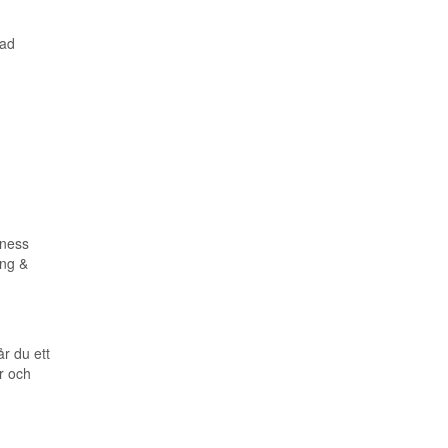
rad
iness
ing &
r du ett
r och