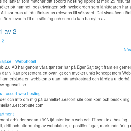
s de länkar som matchar ditt sökord
hosting
uppdelat med 25 resultat
 söker på namnet, beskrivningen och nyckelorden som länkägaren har a
 Allt sorteras utifrån länkarnas relevans till sökordet. Det visas även länka
m är relevanta till din sökning och som du kan ha nytta av.
1 av 2
|
2
Näs
ajt.se - Webbhotell
eb 2.0 AB har genom våra tjänster här på EgenSajt tagit fram en gem
m där vi kan presentera ett ovanligt och mycket unikt koncept inom We
vi kan erbjuda en webbkonto utan månadskostnad och färdiga underhållsf
ww.egensajt.se
s - escort web hosting
lder och info om mig på daniella4u.escort-site.com kom och besök mig
aniella4u.escort-site.com
artment
ent erbjuder sedan 1996 tjänster inom web och IT som tex: hosting,
l, drift och utformning av webplatser, e-postlösningar, marknadsföring