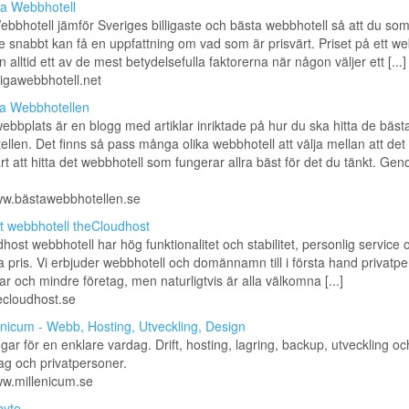
iga Webbhotell
Webbhotell jämför Sveriges billigaste och bästa webbhotell så att du so
 snabbt kan få en uppfattning om vad som är prisvärt. Priset på ett we
 alltid ett av de mest betydelsefulla faktorerna när någon väljer ett [...]
lligawebbhotell.net
a Webbhotellen
bbplats är en blogg med artiklar inriktade på hur du ska hitta de bäst
llen. Det finns så pass många olika webbhotell att välja mellan att det
rt att hitta det webbhotell som fungerar allra bäst för det du tänkt. Gen
ww.bästawebbhotellen.se
igt webbhotell theCloudhost
host webbhotell har hög funktionalitet och stabilitet, personlig service 
 bra pris. Vi erbjuder webbhotell och domännamn till i första hand privatp
ar och mindre företag, men naturligtvis är alla välkomna [...]
hecloudhost.se
enicum - Webb, Hosting, Utveckling, Design
ngar för en enklare vardag. Drift, hosting, lagring, backup, utveckling o
tag och privatpersoner.
ww.millenicum.se
byte