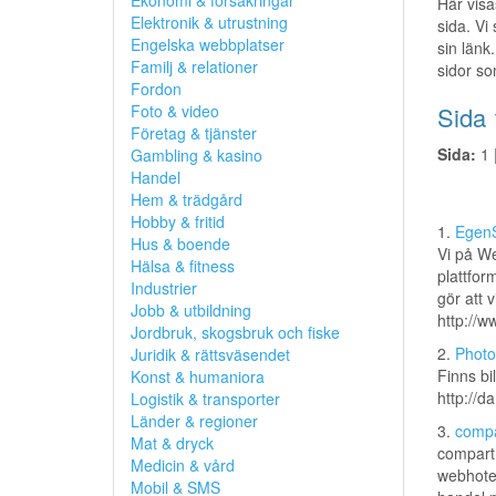
Ekonomi & försäkringar
Här visa
Elektronik & utrustning
sida. Vi
Engelska webbplatser
sin länk.
Familj & relationer
sidor so
Fordon
Foto & video
Sida 
Företag & tjänster
Sida:
1 
Gambling & kasino
Handel
Hem & trädgård
Hobby & fritid
1.
EgenS
Hus & boende
Vi på W
Hälsa & fitness
plattfor
Industrier
gör att 
Jobb & utbildning
http://w
Jordbruk, skogsbruk och fiske
2.
Photo
Juridik & rättsväsendet
Finns bi
Konst & humaniora
http://d
Logistik & transporter
Länder & regioner
3.
comp
Mat & dryck
compartm
Medicin & vård
webhotel
Mobil & SMS