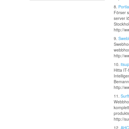
8.
Portl
Förser s
server l
Stockho
http://w
9.
Swebh
Swebhost
webbhost
http://
10.
itsup
Hitta IT
Intellig
Bemannin
http://w
11.
Surf
Webbhote
komplett
produkte
http://s
12.
AHC 