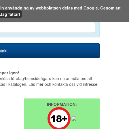
m din användning av webbplatsen delas med Google. Genom att
Den 9 augusti 2026
Jag fattar!
en eller på webben:
takt
ppet igen!
riösa företag/hemsideägare kan nu anmäla om att
sas i katalogen. Läs mer och kontakta oss vid intresse!
INFORMATION: