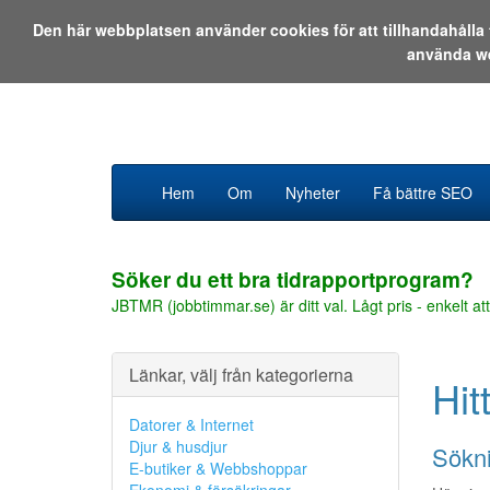
Den här webbplatsen använder cookies för att tillhandahåll
använda w
Hem
Om
Nyheter
Få bättre SEO
Söker du ett bra tidrapportprogram?
JBTMR (jobbtimmar.se) är ditt val. Lågt pris - enkelt att
Länkar, välj från kategorierna
Hit
Datorer & Internet
Djur & husdjur
Sökni
E-butiker & Webbshoppar