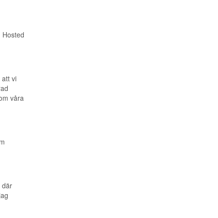
. Hosted
att vi
rad
nom våra
om
 där
jag