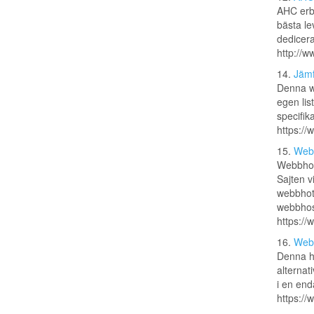
AHC erbj
bästa le
dedicera
http://w
14.
Jämf
Denna we
egen lis
specifik
https://
15.
Webb
Webbhote
Sajten v
webbhote
webbhost
https://
16.
Webb
Denna he
alternat
i en enda
https://