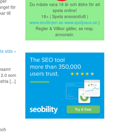
 per
Du måste vara 18 år och äldre för att
nget för
spela online!
r till
18+ | Spela ansvarsfullt |
www.stodlinjen.se
www.spelpaus.se
|
Regler & Villkor gäller, se resp.
annonsör.
ta sida »
ensamt
b 2.0 som
ria [...]
 och