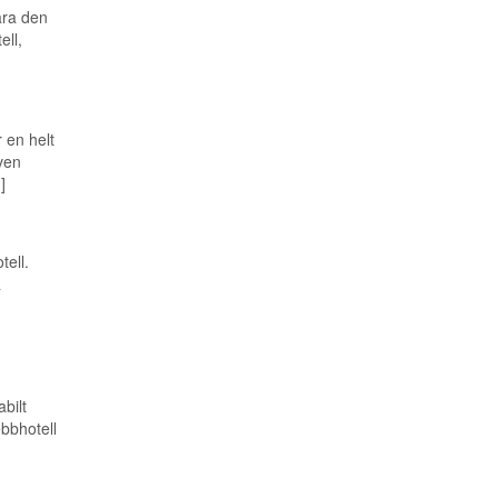
ara den
ell,
 en helt
ven
]
ell.
a
bilt
bbhotell