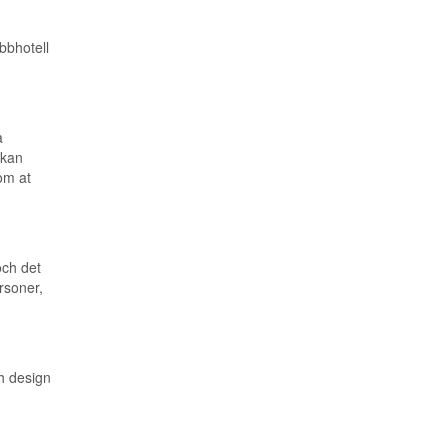
m
bbhotell
a
 kan
om at
och det
ersoner,
ch design