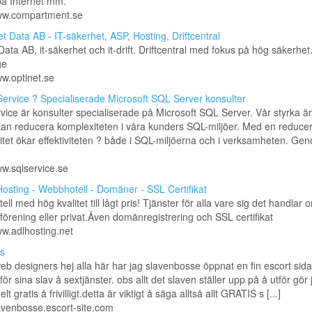
på Internet mm.
www.compartment.se
t Data AB - IT-säkerhet, ASP, Hosting, Driftcentral
Data AB, it-säkerhet och it-drift. Driftcentral med fokus på hög säkerhet
ge
ww.optinet.se
ervice ? Specialiserade Microsoft SQL Server konsulter
ice är konsulter specialiserade på Microsoft SQL Server. Vår styrka är 
an reducera komplexiteten i våra kunders SQL-miljöer. Med en reduce
tet ökar effektiviteten ? både i SQL-miljöerna och i verksamheten. Ge
ww.sqlservice.se
osting - Webbhotell - Domäner - SSL Certifikat
ll med hög kvalitet till lågt pris! Tjänster för alla vare sig det handlar 
 förening eller privat.Även domänregistrering och SSL certifikat
ww.adlhosting.net
s
eb designers hej alla här har jag slavenbosse öppnat en fin escort sida
för sina slav å sextjänster. obs allt det slaven ställer upp på å utför gör 
helt gratis å frivilligt.detta är viktigt å säga alltså allt GRATIS s [...]
lavenbosse.escort-site.com