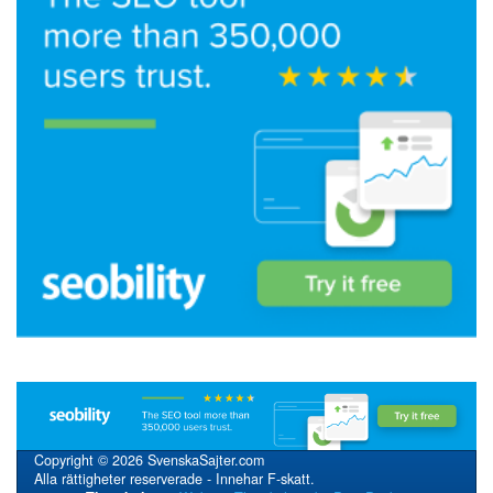
Copyright © 2026 SvenskaSajter.com
Alla rättigheter reserverade - Innehar F-skatt.