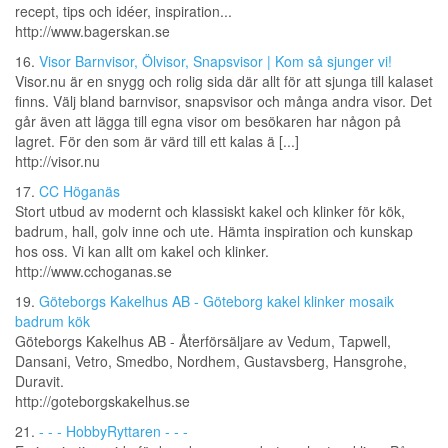
recept, tips och idéer, inspiration...
http://www.bagerskan.se
16.
Visor Barnvisor, Ölvisor, Snapsvisor | Kom så sjunger vi!
Visor.nu är en snygg och rolig sida där allt för att sjunga till kalaset
finns. Välj bland barnvisor, snapsvisor och många andra visor. Det
går även att lägga till egna visor om besökaren har någon på
lagret. För den som är värd till ett kalas ä [...]
http://visor.nu
17.
CC Höganäs
Stort utbud av modernt och klassiskt kakel och klinker för kök,
badrum, hall, golv inne och ute. Hämta inspiration och kunskap
hos oss. Vi kan allt om kakel och klinker.
http://www.cchoganas.se
19.
Göteborgs Kakelhus AB - Göteborg kakel klinker mosaik
badrum kök
Göteborgs Kakelhus AB - Återförsäljare av Vedum, Tapwell,
Dansani, Vetro, Smedbo, Nordhem, Gustavsberg, Hansgrohe,
Duravit.
http://goteborgskakelhus.se
21.
- - - HobbyRyttaren - - -