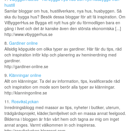
hustill
Samlar bloggar om hus, hustillverkare, nya hus, husbyggen. Så
ska du bygga hus? Besök dessa bloggar för att få inspiration. Om
ViByggerHus.se Bygga ett nytt hus gör du förmodligen bara en
gång i livet och det är kanske även den största ekonomiska [...]
http://www.vibyggerhus.se
8.
Gardiner online
Allsidig köpguide om olika typer av gardiner. Här får du tips, råd
och inspiration inför köp och planering av heminerdning med
gardiner.
http://gardiner-online.se
9.
Klänningar online
Allt om klänningar. Ta del av information, tips, kvalificerade råd
och inspiration om mode som berör alla typer av klänningar.
http://klanningonline.se
11.
RosviksLyckan
Inredningsblogg med massor av tips, nyheter i butiker, uterum,
trädgårdsprojekt, kläder,familjelivet och en massa annat feelgood.
Bilderna i bloggen är från vårt hem och tagna av mig om inget
annat anges. Varmt välkommen in och inspireras.
http://rosvikslyckan.blogspot.com