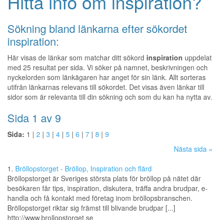
Hitta info om inspiration?
Sökning bland länkarna efter sökordet
inspiration:
Här visas de länkar som matchar ditt sökord
inspiration
uppdelat
med 25 resultat per sida. Vi söker på namnet, beskrivningen och
nyckelorden som länkägaren har anget för sin länk. Allt sorteras
utifrån länkarnas relevans till sökordet. Det visas även länkar till
sidor som är relevanta till din sökning och som du kan ha nytta av.
Sida 1 av 9
Sida:
1 |
2
|
3
|
4
|
5
|
6
|
7
|
8
|
9
Nästa sida »
1.
Bröllopstorget - Bröllop, Inspiration och flärd
Bröllopstorget är Sveriges största plats för bröllop på nätet där
besökaren får tips, inspiration, diskutera, träffa andra brudpar, e-
handla och få kontakt med företag inom bröllopsbranschen.
Bröllopstorget riktar sig främst till blivande brudpar [...]
http://www.brollopstorget.se