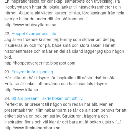
En inspirationssida för kunskap, samarbete och utveckling. På
Hobbyryttaren hittar du lokala länkar till hästverksamheter i din
närhet. Aktuella aktiviteter, kurser, cliniks, föreläsningar från hela
sverige hittar du under ditt län. Välkommen [...]
http://www.hobbyryttaren.se
22.
Hoppet överger oss inte
Jag är en troende kristen tjej, Emmy som skriver om det jag
inspireras av och tror på, både små och stora saker. Har ett
historieintresse och målar en del så ibland lägger jag upp någon
bild.
http://hoppetovergerinte.blogspot.com
23.
Frisyrer inför klippning
Här hittar du hår frisyrer för inspiration till nästa frisörbesök.
Frilla.se är enkelt att använda och har tusentals frisyrer.
http://www.frilla.se
24.
60 års present - skriv boken om ditt liv.
Perfekt 60 år present till någon som redan har allt. Men en
presentask från "tillminabarnbarn.se får de allt som behövs för att
enkelt skriva en bok om sitt liv. Strukturen, frågorna och
inspiration finns och väl klar är det bara att få boken utskriv [...]
http://www.tillminabarnbarn.se