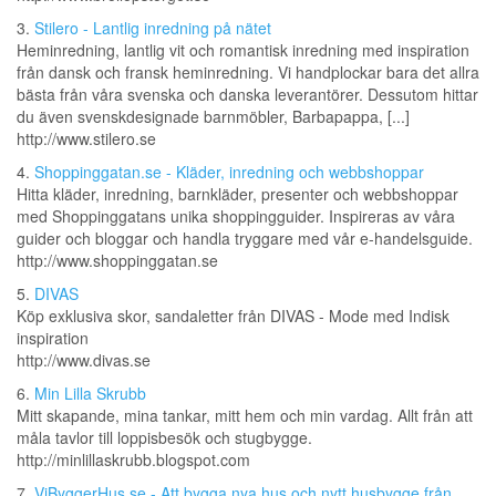
3.
Stilero - Lantlig inredning på nätet
Heminredning, lantlig vit och romantisk inredning med inspiration
från dansk och fransk heminredning. Vi handplockar bara det allra
bästa från våra svenska och danska leverantörer. Dessutom hittar
du även svenskdesignade barnmöbler, Barbapappa, [...]
http://www.stilero.se
4.
Shoppinggatan.se - Kläder, inredning och webbshoppar
Hitta kläder, inredning, barnkläder, presenter och webbshoppar
med Shoppinggatans unika shoppingguider. Inspireras av våra
guider och bloggar och handla tryggare med vår e-handelsguide.
http://www.shoppinggatan.se
5.
DIVAS
Köp exklusiva skor, sandaletter från DIVAS - Mode med Indisk
inspiration
http://www.divas.se
6.
Min Lilla Skrubb
Mitt skapande, mina tankar, mitt hem och min vardag. Allt från att
måla tavlor till loppisbesök och stugbygge.
http://minlillaskrubb.blogspot.com
7.
ViByggerHus.se - Att bygga nya hus och nytt husbygge från