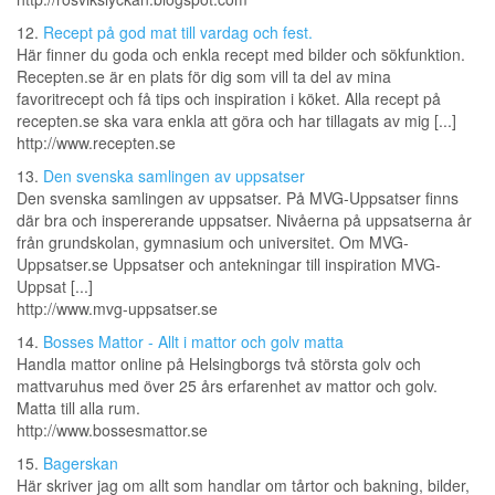
12.
Recept på god mat till vardag och fest.
Här finner du goda och enkla recept med bilder och sökfunktion.
Recepten.se är en plats för dig som vill ta del av mina
favoritrecept och få tips och inspiration i köket. Alla recept på
recepten.se ska vara enkla att göra och har tillagats av mig [...]
http://www.recepten.se
13.
Den svenska samlingen av uppsatser
Den svenska samlingen av uppsatser. På MVG-Uppsatser finns
där bra och inspererande uppsatser. Nivåerna på uppsatserna år
från grundskolan, gymnasium och universitet. Om MVG-
Uppsatser.se Uppsatser och antekningar till inspiration MVG-
Uppsat [...]
http://www.mvg-uppsatser.se
14.
Bosses Mattor - Allt i mattor och golv matta
Handla mattor online på Helsingborgs två största golv och
mattvaruhus med över 25 års erfarenhet av mattor och golv.
Matta till alla rum.
http://www.bossesmattor.se
15.
Bagerskan
Här skriver jag om allt som handlar om tårtor och bakning, bilder,