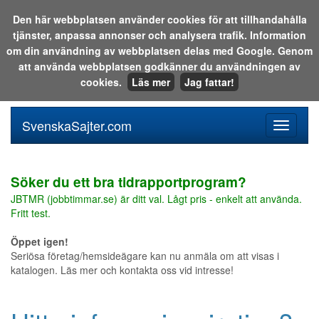
Den här webbplatsen använder cookies för att tillhandahålla
tjänster, anpassa annonser och analysera trafik. Information
Sök i katalogen eller på webben:
om din användning av webbplatsen delas med Google. Genom
att använda webbplatsen godkänner du användningen av
cookies.
Läs mer
Jag fattar!
SvenskaSajter.com
Mobilan
meny
för
svenska
Söker du ett bra tidrapportprogram?
JBTMR (jobbtimmar.se) är ditt val. Lågt pris - enkelt att använda.
Fritt test.
Öppet igen!
Seriösa företag/hemsideägare kan nu anmäla om att visas i
katalogen. Läs mer och kontakta oss vid intresse!