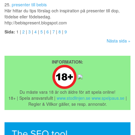
25.
presenter till bebis
Här hittar du tips förslag och inspiration på presenter till dop,
födelse eller födelsedag.
http://bebispresent.blogspot.com
Sida:
1 |
2
|
3
|
4
|
5
|
6
|
7
|
8
|
9
Nästa sida »
INFORMATION:
Du måste vara 18 år och äldre för att spela online!
18+ | Spela ansvarsfullt |
www.stodlinjen.se
www.spelpaus.se
|
Regler & Villkor gäller, se resp. annonsör.