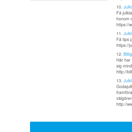
10.
Julk
Få julkl
honom o
https://
11.
Julk
Få tips 
https://j
12.
Billi
Här har 
sig mind
http://b
13.
Julk
Godajulkl
framföra
välgören
http://w