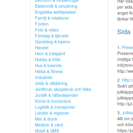
Ekonomi & försäkringar
Här visa
Elektronik & utrustning
per sida
Engelska webbplatser
anget fö
Familj & relationer
länkar t
Fordon
Foto & video
Sida 
Företag & tjänster
Gambling & kasino
1.
Prese
Handel
Presente
Hem & trädgård
möjliga 
Hobby & fritid
inflyttni
Hus & boende
http://w
Hälsa & fitness
Industrier
2.
Http:
Jobb & utbildning
Svårt at
Jordbruk, skogsbruk och fiske
julklapp
Juridik & rättsväsendet
julklapp
Konst & humaniora
http://j
Logistik & transporter
3.
Julkl
Länder & regioner
Allt om 
Mat & dryck
och info
Medicin & vård
https://j
Mobil & SMS