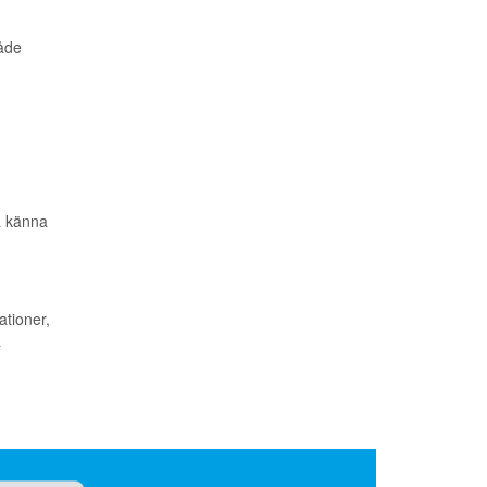
både
ka känna
ationer,
a