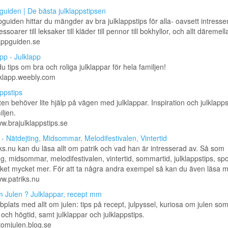
guiden | De bästa julklappstipsen
guiden hittar du mängder av bra julklappstips för alla- oavsett intressen
ssoarer till leksaker till kläder till pennor till bokhyllor, och allt däremell
lappguiden.se
pp - Julklapp
du tips om bra och roliga julklappar för hela familjen!
ulklapp.weebly.com
ppstips
en behöver lite hjälp på vägen med julklappar. Inspiration och julklapps
iljen.
ww.brajulklappstips.se
 - Nätdejting, Midsommar, Melodifestivalen, Vintertid
ks.nu kan du läsa allt om patrik och vad han är intresserad av. Så som
ng, midsommar, melodifestivalen, vintertid, sommartid, julklappstips, spo
et mycket mer. För att ta några andra exempel så kan du även läsa ma
ww.patriks.nu
om Julen ? Julklappar, recept mm
plats med allt om julen: tips på recept, julpyssel, kuriosa om julen so
n och högtid, samt julklappar och julklappstips.
ltomjulen.blog.se