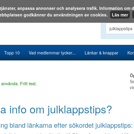
a tjänster, anpassa annonser och analysera trafik. Information o
ebbplatsen godkänner du användningen av cookies.
Läs mer
Sök i katalog
Topp 10
Vad medlemmar tycker...
Länkar & knappar
Kon
Ö
Se
 använda. Fritt test.
vi
ta info om julklappstips?
ng bland länkarna efter sökordet julklappstips: