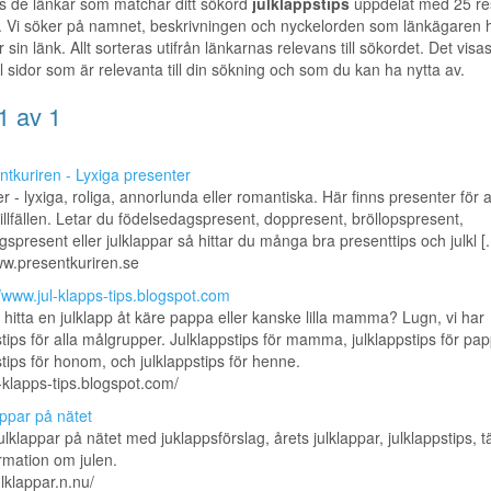
s de länkar som matchar ditt sökord
julklappstips
uppdelat med 25 res
. Vi söker på namnet, beskrivningen och nyckelorden som länkägaren 
r sin länk. Allt sorteras utifrån länkarnas relevans till sökordet. Det visa
ill sidor som är relevanta till din sökning och som du kan ha nytta av.
1 av 1
ntkuriren - Lyxiga presenter
r - lyxiga, roliga, annorlunda eller romantiska. Här finns presenter för a
tillfällen. Letar du födelsedagspresent, doppresent, bröllopspresent,
ngspresent eller julklappar så hittar du många bra presenttips och julkl [..
ww.presentkuriren.se
//www.jul-klapps-tips.blogspot.com
t hitta en julklapp åt käre pappa eller kanske lilla mamma? Lugn, vi har
stips för alla målgrupper. Julklappstips för mamma, julklappstips för pap
stips för honom, och julklappstips för henne.
ul-klapps-tips.blogspot.com/
appar på nätet
julklappar på nätet med juklappsförslag, årets julklappar, julklappstips, t
rmation om julen.
ulklappar.n.nu/