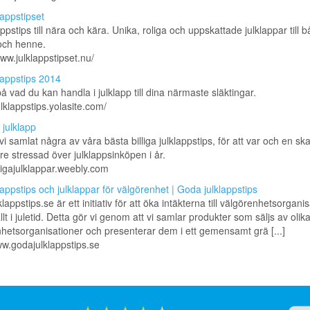
lappstipset
appstips till nära och kära. Unika, roliga och uppskattade julklappar till 
ch henne.
www.julklappstipset.nu/
lappstips 2014
på vad du kan handla i julklapp till dina närmaste släktingar.
ulklappstips.yolasite.com/
g julklapp
vi samlat några av våra bästa billiga julklappstips, för att var och en s
re stressad över julklappsinköpen i år.
illigajulklappar.weebly.com
lappstips och julklappar för välgörenhet | Goda julklappstips
appstips.se är ett initiativ för att öka intäkterna till välgörenhetsorganis
llt i juletid. Detta gör vi genom att vi samlar produkter som säljs av olik
hetsorganisationer och presenterar dem i ett gemensamt grä [...]
ww.godajulklappstips.se