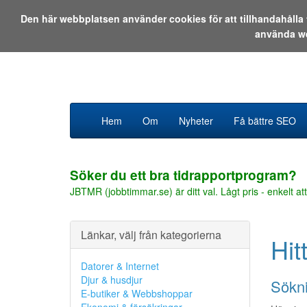
Den här webbplatsen använder cookies för att tillhandahåll
använda w
Hem
Om
Nyheter
Få bättre SEO
Söker du ett bra tidrapportprogram?
JBTMR (jobbtimmar.se) är ditt val. Lågt pris - enkelt att
Länkar, välj från kategorierna
Hit
Datorer & Internet
Djur & husdjur
Sökni
E-butiker & Webbshoppar