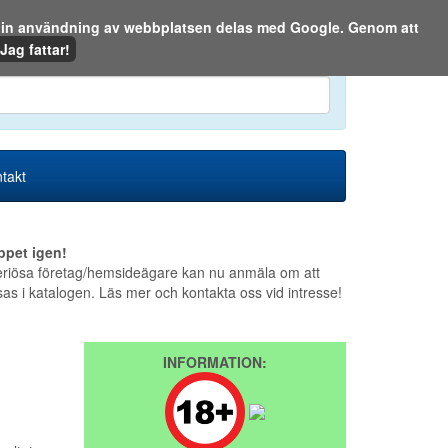
m din användning av webbplatsen delas med Google. Genom att
Den 8 augusti 2026
Jag fattar!
en eller på webben:
takt
ppet igen!
riösa företag/hemsideägare kan nu anmäla om att
sas i katalogen. Läs mer och kontakta oss vid intresse!
INFORMATION: