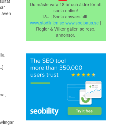
ultat
Du måste vara 18 år och äldre för att
har
spela online!
s även
18+ | Spela ansvarsfullt |
www.stodlinjen.se
www.spelpaus.se
|
Regler & Villkor gäller, se resp.
annonsör.
lla
.]
pa,
ävlingar