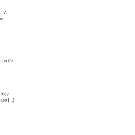
. Allt
an.
tips för
rtlov
ss [...]
m