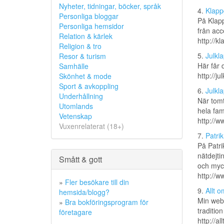
Nyheter, tidningar, böcker, språk
4.
Klapp
Personliga bloggar
På Klapp
Personliga hemsidor
från acce
Relation & kärlek
http://k
Religion & tro
5.
Julkla
Resor & turism
Här får 
Samhälle
http://j
Skönhet & mode
Sport & avkoppling
6.
Julkla
Underhållning
När tomt
Utomlands
hela fam
Vetenskap
http://w
Vuxenrelaterat (18+)
7.
Patrik
På Patri
nätdejti
Smått & gott
och myck
http://w
»
Fler besökare till din
9.
Allt 
hemsida/blogg?
Min webb
»
Bra bokföringsprogram för
traditio
företagare
http://al