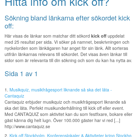
Hitta info om kick off?
Sökning bland länkarna efter sökordet kick
off:
Här visas de länkar som matchar ditt sökord
kick off
uppdelat
med 25 resultat per sida. Vi söker på namnet, beskrivningen och
nyckelorden som länkägaren har anget för sin länk. Allt sorteras
utifrån länkarnas relevans till sökordet. Det visas även länkar till
sidor som är relevanta till din sökning och som du kan ha nytta av.
Sida 1 av 1
1.
Musikquiz, musikfrågesport liknande så ska det låta -
Cantaquiz
Cantaquiz erbjuder musikquiz och musikfrågesport liknande så
ska det låta. Perfekt musikunderhållning till kick off eller event.
Med CANTAQUIZ som aktivitet kan du som festfixare, bokare eller
gäst känna dig helt lugn. Över 100.000 gäster har vi red [...]
http://www.cantaquiz.se
2.
Kick off Stockholm. Konferenslokaler & Aktiviteter kring Stockho