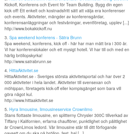
Kickoff, Konferens och Event för Team Building. Bygg din egen
kick off! Ett enkelt och kostnadsfritt sätt att välja era konferenser
och events. Aktiviteter, mängder av konferensgårdar,
konferensanläggningar och festvåningar, eventföretag, upplev [...]
http://www.bokakickoff.nu
3.
Spa weekend konferens - Sätra Brunn
Spa weekend, konferens, kick off - här har man mått bra i 300 år.
Vi har konferenslokaler och ett mysigt hotell. Vi har till och med en
härlig bröllopskyrka!
http://www.satrabrunn.se
4.
HittaAktivitet.se
HittaAktivitet.se - Sveriges största aktivitetsportal och har över 2
000 aktiviteter i hela landet. Aktiviteter till svensexan och
möhippan, företagets kick-off eller kompisgänget som bara vill
göra något kul.
http://www.hittaaktivitet.se
5.
Hyra limousine, limousineservice Crownlimo
Stans flottaste limousine, en splitterny Chrysler 300C tillverkad av
Tiffany i Kalifornien, erfarna chaufförer, punktlighet och pålitlighet
är CrownLimos ledord. Vår limousine står till ditt förfogande
oavsett om du ska på bröllop, fest, bal [...]