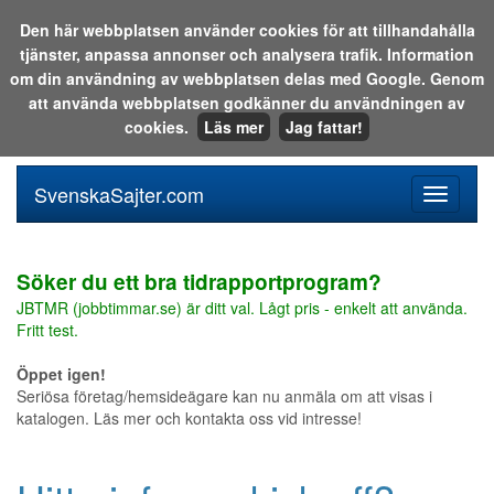
Den här webbplatsen använder cookies för att tillhandahålla
tjänster, anpassa annonser och analysera trafik. Information
Sök i katalogen eller på webben:
om din användning av webbplatsen delas med Google. Genom
att använda webbplatsen godkänner du användningen av
cookies.
Läs mer
Jag fattar!
SvenskaSajter.com
Mobilan
meny
för
svenska
Söker du ett bra tidrapportprogram?
JBTMR (jobbtimmar.se) är ditt val. Lågt pris - enkelt att använda.
Fritt test.
Öppet igen!
Seriösa företag/hemsideägare kan nu anmäla om att visas i
katalogen. Läs mer och kontakta oss vid intresse!