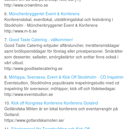
http://www.crownlimo.se
6.
Münchenbryggeriet Event & Konferens
Konferenslokal, eventlokal, utställningslokal och festvåning i
Stockholm - Münchenbryggeriet Event & Konferens
http://www.m-b.se
7.
Good Taste Catering - välkommen!
Good Taste Catering erbjuder affärsluncher, trerättersmiddagar
samt bröllopsmiddagar för företag eller privatpersoner. Smårätter
som desserter, sallader, smörgåstårtor och snittar finns också i
vårt utbud.
http://www.goodtastecatering.se
8.
Möhippa, Svensexa, Event & Kick Off Stockholm - CD Inspelnin
Eventstudion, Stockholms populäraste inspelningstudio med cd
inspelning för svensexor, möhippor, kick off och födelsedagar.
http://www.eventstudion.se
10.
Kick off Kongress Konferens Konferens Gotalnd
Gotländska Möten är en lokal konferens och eventarrangör på
Gotland.
https://www.gotlandskamoten.se/
11.
Företagsspel för Teambuilding och Kick Off