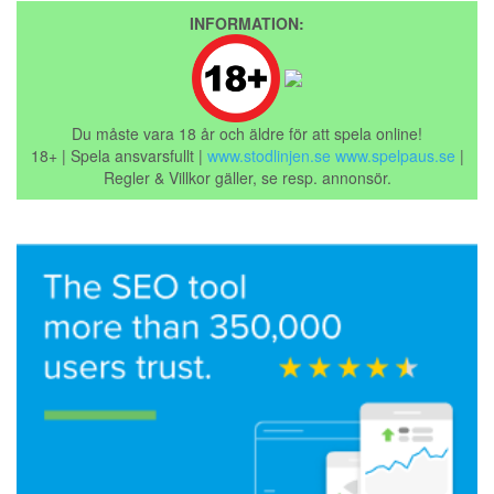
INFORMATION:
Du måste vara 18 år och äldre för att spela online!
18+ | Spela ansvarsfullt |
www.stodlinjen.se
www.spelpaus.se
|
Regler & Villkor gäller, se resp. annonsör.