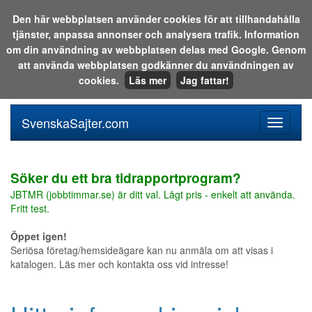
Den här webbplatsen använder cookies för att tillhandahålla
tjänster, anpassa annonser och analysera trafik. Information
Sök i katalogen eller på webben:
om din användning av webbplatsen delas med Google. Genom
att använda webbplatsen godkänner du användningen av
cookies.
Läs mer
Jag fattar!
SvenskaSajter.com
Mobilan
meny
för
svenska
Söker du ett bra tidrapportprogram?
JBTMR (jobbtimmar.se) är ditt val. Lågt pris - enkelt att använda.
Fritt test.
Öppet igen!
Seriösa företag/hemsideägare kan nu anmäla om att visas i
katalogen. Läs mer och kontakta oss vid intresse!