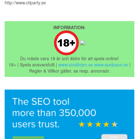
http://www.ctiparty.se
INFORMATION:
Du måste vara 18 år och äldre för att spela online!
18+ | Spela ansvarsfullt |
www.stodlinjen.se
www.spelpaus.se
|
Regler & Villkor gäller, se resp. annonsör.