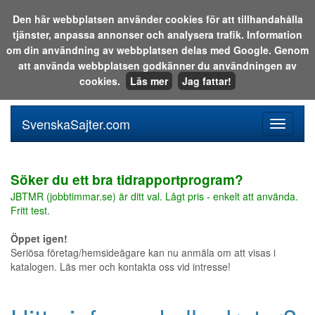
Den här webbplatsen använder cookies för att tillhandahålla
tjänster, anpassa annonser och analysera trafik. Information
Sök i katalogen eller på webben:
om din användning av webbplatsen delas med Google. Genom
att använda webbplatsen godkänner du användningen av
cookies.
Läs mer
Jag fattar!
SvenskaSajter.com
Mobilan
meny
för
svenska
Söker du ett bra tidrapportprogram?
JBTMR (jobbtimmar.se) är ditt val. Lågt pris - enkelt att använda.
Fritt test.
Öppet igen!
Seriösa företag/hemsideägare kan nu anmäla om att visas i
katalogen. Läs mer och kontakta oss vid intresse!