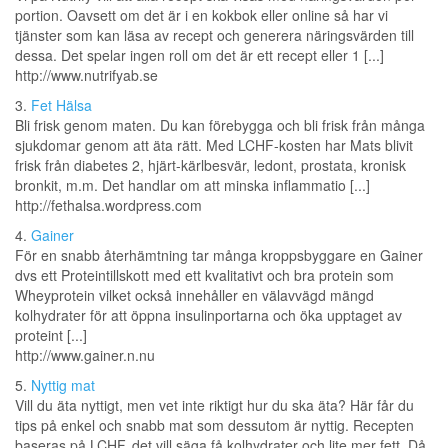
portion. Oavsett om det är i en kokbok eller online så har vi
tjänster som kan läsa av recept och generera näringsvärden till
dessa. Det spelar ingen roll om det är ett recept eller 1 [...]
http://www.nutrifyab.se
3.
Fet Hälsa
Bli frisk genom maten. Du kan förebygga och bli frisk från många
sjukdomar genom att äta rätt. Med LCHF-kosten har Mats blivit
frisk från diabetes 2, hjärt-kärlbesvär, ledont, prostata, kronisk
bronkit, m.m. Det handlar om att minska inflammatio [...]
http://fethalsa.wordpress.com
4.
Gainer
För en snabb återhämtning tar många kroppsbyggare en Gainer
dvs ett Proteintillskott med ett kvalitativt och bra protein som
Wheyprotein vilket också innehåller en välavvägd mängd
kolhydrater för att öppna insulinportarna och öka upptaget av
proteint [...]
http://www.gainer.n.nu
5.
Nyttig mat
Vill du äta nyttigt, men vet inte riktigt hur du ska äta? Här får du
tips på enkel och snabb mat som dessutom är nyttig. Recepten
baseras på LCHF, det vill säga få kolhydrater och lite mer fett. Då