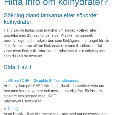
Hitta info om kolhydrater?
Sökning bland länkarna efter sökordet
kolhydrater:
Här visas de länkar som matchar ditt sökord
kolhydrater
uppdelat med 25 resultat per sida. Vi söker på namnet,
beskrivningen och nyckelorden som länkägaren har anget för sin
länk. Allt sorteras utifrån länkarnas relevans till sökordet. Det
visas även länkar till sidor som är relevanta till din sökning och
som du kan ha nytta av.
Sida 1 av 1
1.
Allt om LCHF - Din guide till ökat välmående
Är du nyfiken på LCHF? Här finner du allt du behöver veta om
mat med lite kolhydrater och mycket naturligt fett. Bli friskare,
smalare och piggare med LCHF.
http://www.alltomlchf.se
2.
Nutrify
Vi på Nutrify vill att alla recept ska visas med näringsvärden per