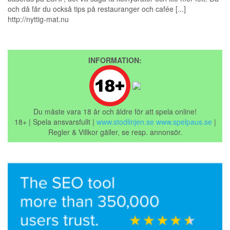
och då får du också tips på restauranger och cafée [...]
http://nyttig-mat.nu
INFORMATION:
Du måste vara 18 år och äldre för att spela online!
18+ | Spela ansvarsfullt |
www.stodlinjen.se
www.spelpaus.se
|
Regler & Villkor gäller, se resp. annonsör.