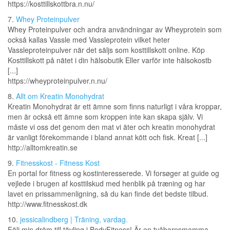
https://kosttillskottbra.n.nu/
7.
Whey Proteinpulver
Whey Proteinpulver och andra användningar av Wheyprotein som
också kallas Vassle med Vassleprotein vilket heter
Vassleproteinpulver när det säljs som kosttillskott online. Köp
Kosttillskott på nätet i din hälsobutik Eller varför inte hälsokostb
[...]
https://wheyproteinpulver.n.nu/
8.
Allt om Kreatin Monohydrat
Kreatin Monohydrat är ett ämne som finns naturligt i våra kroppar,
men är också ett ämne som kroppen inte kan skapa själv. Vi
måste vi oss det genom den mat vi äter och kreatin monohydrat
är vanligt förekommande i bland annat kött och fisk. Kreat [...]
http://alltomkreatin.se
9.
Fitnesskost - Fitness Kost
En portal for fitness og kostinteresserede. Vi forsøger at guide og
vejlede i brugen af kosttilskud med henblik på træning og har
lavet en prissammenligning, så du kan finde det bedste tilbud.
http://www.fitnesskost.dk
10.
jessicalindberg | Träning, vardag.
Följ min dröm till tävling i BodyFitness! Är en tvåbarnsmamma