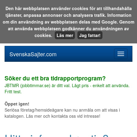
Den här webbplatsen använder cookies för att tillhandahålla
tjänster, anpassa annonser och analysera trafik. Information
Sök i katalogen eller på webben:
om din användning av webbplatsen delas med Google. Genom
att använda webbplatsen godkänner du användningen av
cookies.
Läs mer
Jag fattar!
SvenskaSajter.com
Mobilan
meny
för
svenska
Söker du ett bra tidrapportprogram?
JBTMR (jobbtimmar.se) är ditt val. Lågt pris - enkelt att använda.
Fritt test.
Öppet igen!
Seriösa företag/hemsideägare kan nu anmäla om att visas i
katalogen. Läs mer och kontakta oss vid intresse!