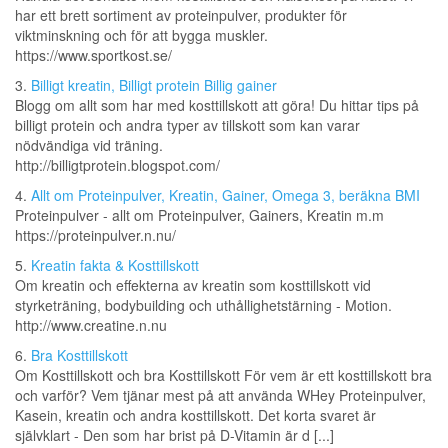
har ett brett sortiment av proteinpulver, produkter för
viktminskning och för att bygga muskler.
https://www.sportkost.se/
3.
Billigt kreatin, Billigt protein Billig gainer
Blogg om allt som har med kosttillskott att göra! Du hittar tips på
billigt protein och andra typer av tillskott som kan varar
nödvändiga vid träning.
http://billigtprotein.blogspot.com/
4.
Allt om Proteinpulver, Kreatin, Gainer, Omega 3, beräkna BMI
Proteinpulver - allt om Proteinpulver, Gainers, Kreatin m.m
https://proteinpulver.n.nu/
5.
Kreatin fakta & Kosttillskott
Om kreatin och effekterna av kreatin som kosttillskott vid
styrketräning, bodybuilding och uthållighetstärning - Motion.
http://www.creatine.n.nu
6.
Bra Kosttillskott
Om Kosttillskott och bra Kosttillskott För vem är ett kosttillskott bra
och varför? Vem tjänar mest på att använda WHey Proteinpulver,
Kasein, kreatin och andra kosttillskott. Det korta svaret är
självklart - Den som har brist på D-Vitamin är d [...]