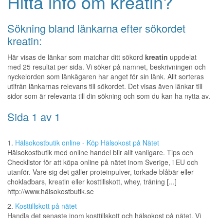
Hitta info om kreatin?
Sökning bland länkarna efter sökordet
kreatin:
Här visas de länkar som matchar ditt sökord
kreatin
uppdelat
med 25 resultat per sida. Vi söker på namnet, beskrivningen och
nyckelorden som länkägaren har anget för sin länk. Allt sorteras
utifrån länkarnas relevans till sökordet. Det visas även länkar till
sidor som är relevanta till din sökning och som du kan ha nytta av.
Sida 1 av 1
1.
Hälsokostbutik online - Köp Hälsokost på Nätet
Hälsokostbutik med online handel blir allt vanligare. Tips och
Checklistor för att köpa online på nätet inom Sverige, i EU och
utanför. Vare sig det gäller proteinpulver, torkade blåbär eller
chokladbars, kreatin eller kosttillskott, whey, träning [...]
http://www.hälsokostbutik.se
2.
Kosttillskott på nätet
Handla det senaste inom kosttillskott och hälsokost på nätet. Vi