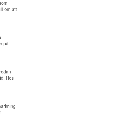
 som
ll om att
å
n på
 redan
id. Hos
märkning
n