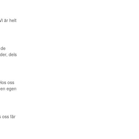
i är helt
 de
der, dels
 Hos oss
ngen egen
 oss får