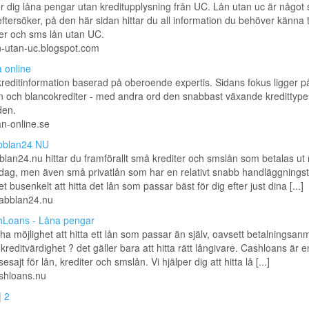
er dig låna pengar utan kreditupplysning från UC. Lån utan uc är något
tersöker, på den här sidan hittar du all information du behöver känna ti
ter och sms lån utan UC.
an-utan-uc.blogspot.com
 online
 kreditinformation baserad på oberoende expertis. Sidans fokus ligger p
 och blancokrediter - med andra ord den snabbast växande kredittype
en.
oan-online.se
bblan24 NU
lan24.nu hittar du framförallt små krediter och smslån som betalas ut
ag, men även små privatlån som har en relativt snabb handläggningst
t busenkelt att hitta det lån som passar bäst för dig efter just dina [...]
nabblan24.nu
Loans - Låna pengar
 ha möjlighet att hitta ett lån som passar än själv, oavsett betalningsan
g kreditvärdighet ? det gäller bara att hitta rätt långivare. Cashloans är e
esajt för lån, krediter och smslån. Vi hjälper dig att hitta lå [...]
ashloans.nu
|
2