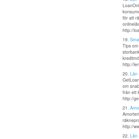
LoanOnli
konsumen
för att 
onlinelån
http://l
19.
Smar
Tips om 
storbank
kreditmö
http://l
20.
Lån 
GetLoan.
om snabb
från ett
http://g
21.
Amor
Amorteri
räknepr
http://w
22.
Lån 