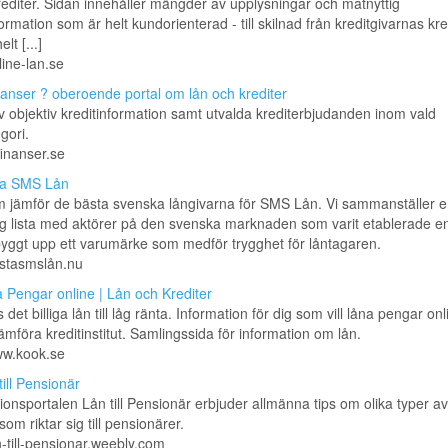
editer. Sidan innehåller mängder av upplysningar och matnyttig
formation som är helt kundorienterad - till skilnad från kreditgivarnas kre
lt [...]
line-lan.se
nanser ? oberoende portal om lån och krediter
v objektiv kreditinformation samt utvalda krediterbjudanden inom vald
gori.
finanser.se
ta SMS Lån
 jämför de bästa svenska långivarna för SMS Lån. Vi sammanställer e
ig lista med aktörer på den svenska marknaden som varit etablerade e
byggt upp ett varumärke som medför trygghet för låntagaren.
ästasmslån.nu
 Pengar online | Lån och Krediter
 det billiga lån till låg ränta. Information för dig som vill låna pengar on
ämföra kreditinstitut. Samlingssida för information om lån.
ww.kook.se
till Pensionär
ionsportalen Lån till Pensionär erbjuder allmänna tips om olika typer av
som riktar sig till pensionärer.
an-till-pensionar.weebly.com