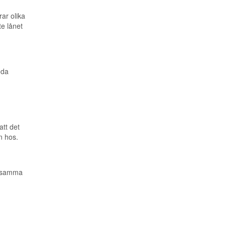
ar olika
te lånet
oda
att det
on hos.
h samma