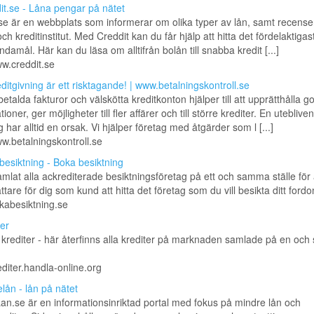
it.se - Låna pengar på nätet
se är en webbplats som informerar om olika typer av lån, samt recenser
ch kreditinstitut. Med Creddit kan du får hjälp att hitta det fördelaktigas
ändamål. Här kan du läsa om alltifrån bolån till snabba kredit [...]
ww.creddit.se
editgivning är ett risktagande! | www.betalningskontroll.se
betalda fakturor och välskötta kreditkonton hjälper till att upprätthålla g
ioner, ger möjligheter till fler affärer och till större krediter. En utebliven
g har alltid en orsak. Vi hjälper företag med åtgärder som l [...]
ww.betalningskontroll.se
besiktning - Boka besiktning
amlat alla ackrediterade besiktningsföretag på ett och samma ställe för 
ättare för dig som kund att hitta det företag som du vill besikta ditt ford
okabesiktning.se
er
krediter - här återfinns alla krediter på marknaden samlade på en oc
rediter.handla-online.org
lån - lån på nätet
an.se är en informationsinriktad portal med fokus på mindre lån och