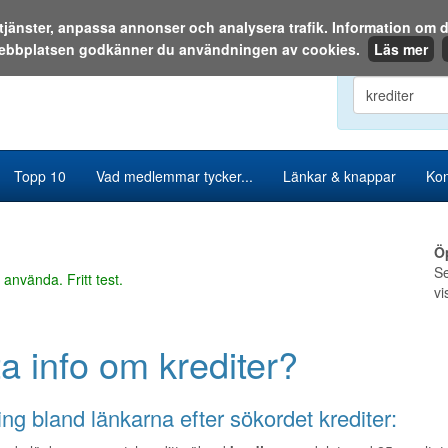
a tjänster, anpassa annonser och analysera trafik. Information o
ebbplatsen godkänner du användningen av cookies.
Läs mer
Sök i katalog
Topp 10
Vad medlemmar tycker...
Länkar & knappar
Kon
Ö
Se
 använda. Fritt test.
vi
ta info om krediter?
ng bland länkarna efter sökordet krediter: