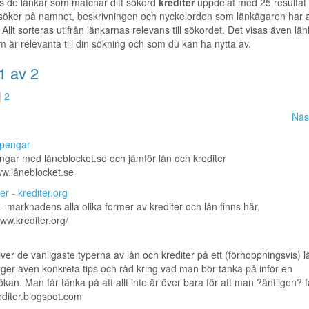
s de länkar som matchar ditt sökord
krediter
uppdelat med 25 resultat
 söker på namnet, beskrivningen och nyckelorden som länkägaren har a
 Allt sorteras utifrån länkarnas relevans till sökordet. Det visas även länka
m är relevanta till din sökning och som du kan ha nytta av.
1 av 2
|
2
Näs
pengar
gar med låneblocket.se och jämför lån och krediter
ww.låneblocket.se
er - krediter.org
 - marknadens alla olika former av krediter och lån finns här.
www.krediter.org/
iver de vanligaste typerna av lån och krediter på ett (förhoppningsvis) lä
 ger även konkreta tips och råd kring vad man bör tänka på inför en
kan. Man får tänka på att allt inte är över bara för att man ?äntligen? fåt
rediter.blogspot.com