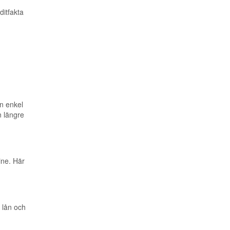
ditfakta
n enkel
n längre
line. Här
 lån och