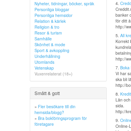
4.
Credd
Nyheter, tidningar, böcker, språk
Creddit.
Personliga bloggar
banker o
Personliga hemsidor
för ditt 
Relation & kärlek
http://w
Religion & tro
Resor & turism
5.
All kr
Samhälle
Korrekt 
Skönhet & mode
kundrelat
Sport & avkoppling
betalnin
Underhållning
http://w
Utomlands
7.
Boka 
Vetenskap
Vi har s
Vuxenrelaterat (18+)
ska bli l
http://b
Smått & gott
8.
Kredit
Lån och 
sida.
»
Fler besökare till din
http://k
hemsida/blogg?
»
Bra bokföringsprogram för
9.
Online
företagare
Online-L