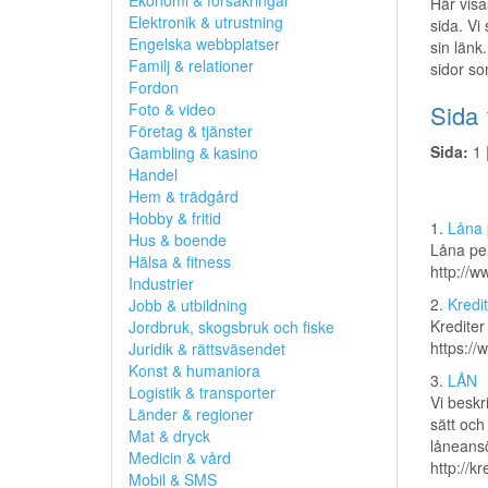
Ekonomi & försäkringar
Här visa
Elektronik & utrustning
sida. Vi
Engelska webbplatser
sin länk.
Familj & relationer
sidor so
Fordon
Foto & video
Sida 
Företag & tjänster
Sida:
1 
Gambling & kasino
Handel
Hem & trädgård
Hobby & fritid
1.
Låna 
Hus & boende
Låna pen
Hälsa & fitness
http://w
Industrier
2.
Kredit
Jobb & utbildning
Krediter
Jordbruk, skogsbruk och fiske
https://
Juridik & rättsväsendet
Konst & humaniora
3.
LÅN
Logistik & transporter
Vi beskr
Länder & regioner
sätt och
Mat & dryck
låneansö
Medicin & vård
http://k
Mobil & SMS