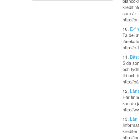
blancokr
kreditin
som är he
http://on
10.
E-fi
Ta del a
lånekate
http://e-
11.
Bäs
Sida som
och tydl
tid och 
http://b
12.
Låna
Här finns
kan du j
http://w
13.
Lån 
Informat
krediter 
http://l