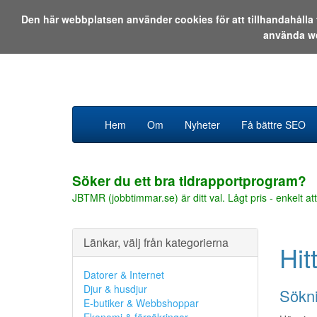
Den här webbplatsen använder cookies för att tillhandahåll
använda w
Hem
Om
Nyheter
Få bättre SEO
Söker du ett bra tidrapportprogram?
JBTMR (jobbtimmar.se) är ditt val. Lågt pris - enkelt att
Länkar, välj från kategorierna
Hit
Datorer & Internet
Djur & husdjur
Sökni
E-butiker & Webbshoppar