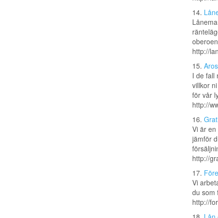
14.
Lån
Lånemar
ränteläg
oberoend
http://
15.
Aros
I de fal
villkor 
för vår l
http://w
16.
Grat
Vi är en
jämför d
försäljni
http://g
17.
Före
Vi arbet
du som f
http://f
18.
Lån 