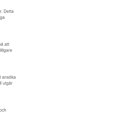
. Detta
iga
å att
lligare
tt ansöka
l utgår
 och