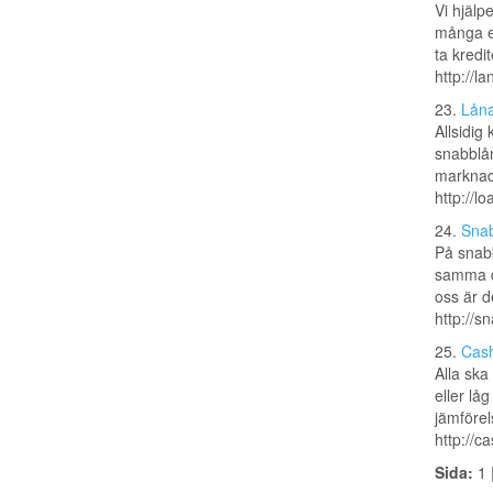
Vi hjälp
många ef
ta kredi
http://l
23.
Låna
Allsidig
snabblån
marknad
http://l
24.
Sna
På snabb
samma d
oss är de
http://s
25.
Cash
Alla ska
eller lå
jämförels
http://c
Sida:
1 