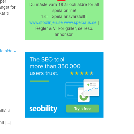
 per
Du måste vara 18 år och äldre för att
nget för
spela online!
r till
18+ | Spela ansvarsfullt |
www.stodlinjen.se
www.spelpaus.se
|
Regler & Villkor gäller, se resp.
annonsör.
ta sida »
ttläst
t [...]