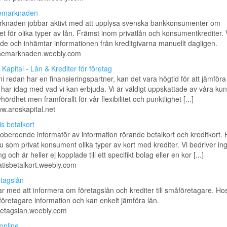
emarknaden
knaden jobbar aktivt med att upplysa svenska bankkonsumenter om
et för olika typer av lån. Främst inom privatlån och konsumentkrediter. V
e och inhämtar informationen från kreditgivarna manuellt dagligen.
lanemarknaden.weebly.com
 Kapital - Lån & Krediter för företag
l ni redan har en finansieringspartner, kan det vara högtid för att jämföra
ni har idag med vad vi kan erbjuda. Vi är väldigt uppskattade av våra kun
yhördhet men framförallt för vår flexibilitet och punktlighet [...]
ww.aroskapital.net
is betalkort
 oberoende informatör av information rörande betalkort och kreditkort.
u som privat konsument olika typer av kort med krediter. Vi bedriver i
ng och är heller ej kopplade till ett specifikt bolag eller en kor [...]
ratisbetalkort.weebly.com
tagslån
ar med att informera om företagslån och krediter till småföretagare. Hos
öretagare information och kan enkelt jämföra lån.
oretagslan.weebly.com
online