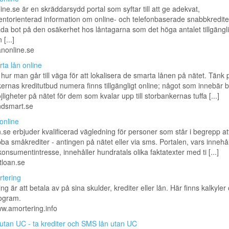
ne.se är en skräddarsydd portal som syftar till att ge adekvat,
torienterad information om online- och telefonbaserade snabbkrediter
råda bot på den osäkerhet hos låntagarna som det höga antalet tillgängl
 [...]
oanonline.se
ta lån online
hur man går till väga för att lokalisera de smarta lånen på nätet. Tänk p
ernas kreditutbud numera finns tillgängligt online; något som innebär bi
jligheter på nätet för dem som kvalar upp till storbankernas tuffa [...]
endsmart.se
online
se erbjuder kvalificerad vägledning för personer som står i begrepp a
a småkrediter - antingen på nätet eller via sms. Portalen, vars innehål
 konsumentintresse, innehåller hundratals olika faktatexter med ti [...]
etloan.se
tering
ng är att betala av på sina skulder, krediter eller lån. Här finns kalkyler
ogram.
ww.amortering.info
utan UC - ta krediter och SMS lån utan UC