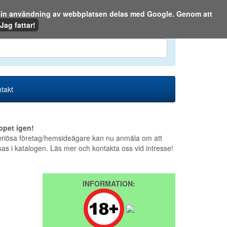
m din användning av webbplatsen delas med Google. Genom att
Den 8 augusti 2026
Jag fattar!
en eller på webben:
takt
ppet igen!
riösa företag/hemsideägare kan nu anmäla om att
sas i katalogen. Läs mer och kontakta oss vid intresse!
INFORMATION: