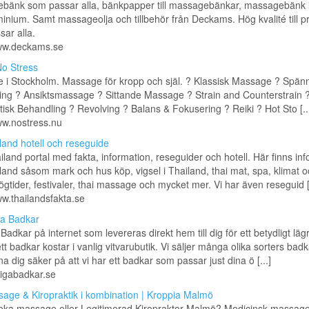
änk som passar alla, bänkpapper till massagebänkar, massagebänk i t
inium. Samt massageolja och tillbehör från Deckams. Hög kvalité till pr
ar alla.
www.deckams.se
o Stress
 i Stockholm. Massage för kropp och själ. ? Klassisk Massage ? Spän
ing ? Ansiktsmassage ? Sittande Massage ? Strain and Counterstrain 
isk Behandling ? Revolving ? Balans & Fokusering ? Reiki ? Hot Sto [..
ww.nostress.nu
land hotell och reseguide
iland portal med fakta, information, reseguider och hotell. Här finns in
and såsom mark och hus köp, vigsel i Thailand, thai mat, spa, klimat o
ögtider, festivaler, thai massage och mycket mer. Vi har även reseguid [.
ww.thailandsfakta.se
iga Badkar
 Badkar på internet som levereras direkt hem till dig för ett betydligt läg
tt badkar kostar i vanlig vitvarubutik. Vi säljer många olika sorters bad
a dig säker på att vi har ett badkar som passar just dina ö [...]
lligabadkar.se
age & Kiropraktik i kombination | Kroppia Malmö
boka massage eller Legitimerad Kiropraktor Malmö? Medicinsk massage