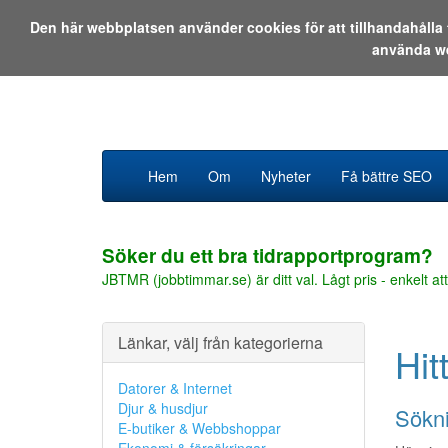
Den här webbplatsen använder cookies för att tillhandahåll
använda w
Hem
Om
Nyheter
Få bättre SEO
Söker du ett bra tidrapportprogram?
JBTMR (jobbtimmar.se) är ditt val. Lågt pris - enkelt att
Länkar, välj från kategorierna
Hit
Datorer & Internet
Djur & husdjur
Sökni
E-butiker & Webbshoppar