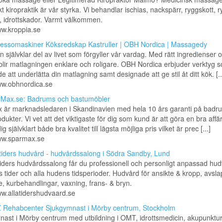
t kiropraktik är vår styrka. Vi behandlar ischias, nackspärr, ryggskott, r
 idrottskador. Varmt välkommen.
ww.kroppia.se
essomaskiner Köksredskap Kastruller | OBH Nordica | Massagedy
n självklar del av livet som förgyller vår vardag. Med rätt ingredienser 
blir matlagningen enklare och roligare. OBH Nordica erbjuder verktyg 
e att underlätta din matlagning samt designade att ge stil åt ditt kök. [..
ww.obhnordica.se
Max.se: Badrums och bastumöbler
 är marknadsledaren i Skandinavien med hela 10 års garanti på badr
dukter. Vi vet att det viktigaste för dig som kund är att göra en bra affär
g självklart både bra kvalitet till lägsta möjliga pris vilket är prec [...]
www.sparmax.se
 tiders hudvård - hudvårdssalong i Södra Sandby, Lund
tiders hudvårdssalong får du professionell och personligt anpassad hud
ts tider och alla hudens tidsperioder. Hudvård för ansikte & kropp, avs
 kurbehandlingar, vaxning, frans- & bryn.
ww.allatidershudvaard.se
 Rehabcenter Sjukgymnast i Mörby centrum, Stockholm
ast i Mörby centrum med utbildning i OMT, idrottsmedicin, akupunktu