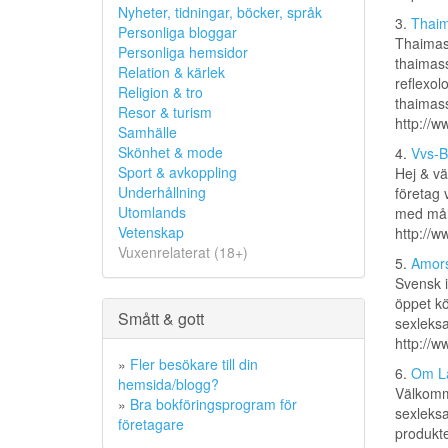
Nyheter, tidningar, böcker, språk
3.
Thaim
Personliga bloggar
Thaimas
Personliga hemsidor
thaimass
Relation & kärlek
reflexol
Religion & tro
thaimass
Resor & turism
http://
Samhälle
Skönhet & mode
4.
Vvs-B
Sport & avkoppling
Hej & vä
Underhållning
företag 
Utomlands
med mång
Vetenskap
http://
Vuxenrelaterat (18+)
5.
Amors
Svensk i
öppet kö
Smått & gott
sexleks
http://w
»
Fler besökare till din
6.
Om La
hemsida/blogg?
Välkomme
»
Bra bokföringsprogram för
sexleksa
företagare
produkte