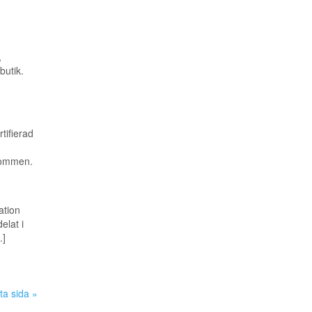
,
butik.
ifierad
kommen.
ation
elat i
.]
ta sida »