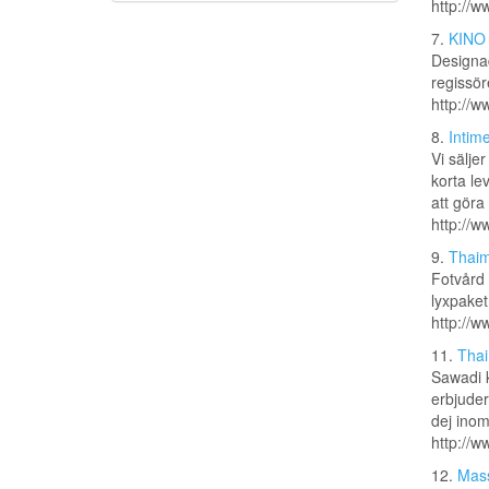
http://w
7.
KINO
Designad
regissör
http://w
8.
Intim
Vi sälje
korta le
att göra
http://w
9.
Thaim
Fotvård 
lyxpaket
http://w
11.
Thai
Sawadi 
erbjude
dej inom
http://
12.
Mass