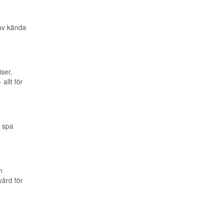
 av kända
iser,
allt för
a spa
m
ård för