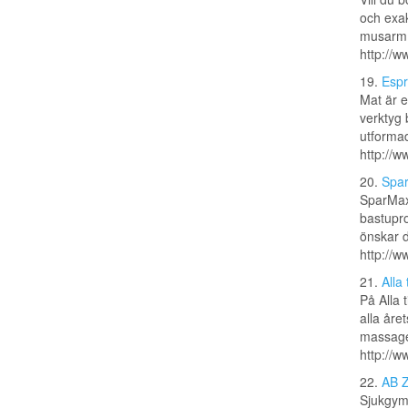
och exak
musarm,
http://w
19.
Espr
Mat är e
verktyg 
utformad
http://w
20.
Spar
SparMax
bastupro
önskar di
http://
21.
Alla
På Alla 
alla åre
massage,
http://w
22.
AB Z
Sjukgymn