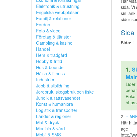
Ekonomi & försäkringar
Här visa
Elektronik & utrustning
sida. Vi
Engelska webbplatser
sin länk.
Familj & relationer
sidor so
Fordon
Foto & video
Sida 
Företag & tjänster
Sida:
1 
Gambling & kasino
Handel
Hem & trädgård
Hobby & fritid
Hus & boende
1.
Sk
Hälsa & fitness
Mal
Industrier
Lider
Jobb & utbildning
behand
Jordbruk, skogsbruk och fiske
Boka d
Juridik & rättsväsendet
https:
Konst & humaniora
Logistik & transporter
Länder & regioner
2.
:: AN
Mat & dryck
Här hitt
Medicin & vård
age
Mobil & SMS
http://w