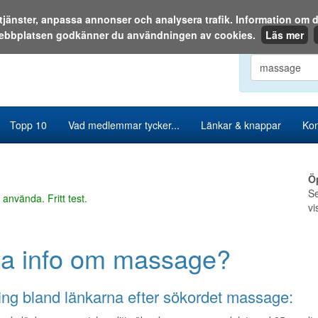
a tjänster, anpassa annonser och analysera trafik. Information o
ebbplatsen godkänner du användningen av cookies.
Läs mer
Sök i katalog
Topp 10
Vad medlemmar tycker...
Länkar & knappar
Kon
Ö
Se
 använda. Fritt test.
vi
ta info om massage?
ng bland länkarna efter sökordet massage: