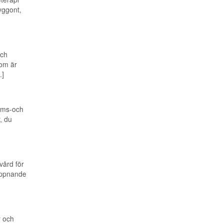
yggont,
och
som är
.]
ums-och
, du
vård för
lappnande
r och