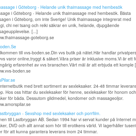
assage i Göteborg - Helande unik thaimassage med hembesök
sage i Göteborg - Helande unik thaimassage med hembesök. Bästa
agen i Göteborg, om inte Sverige! Unik thaimassage integrerat med
ogi, chi nei tsang och reiki säkrar en unik, helande, djupgående
ageupplevelse. [...]
www.thaimassage-goteborg.se
oden.Se
lkommen till vvs-boden.se.Din vvs butik på nätet.Här handlar privatper
vvs varor online,tryggt & säkert.Våra priser är inklusive moms.Vi är ett 
årig erfarenhet av vvs branschen.Vårt mål är att erbjuda ett komple [.
www.vvs-boden.se
Pilar.se
nternetbutik med brett sortiment av sexleksaker. 24-48 timmar leveran
p. Hos oss hittar du sexleksaker för henne, sexleksaker för honom och
aker för båda. Dessutom glidmedel, kondomer och massageoljor.
ww.amorspilar.se
stbryggan - Sexshop med sexleksaker och porrfilm.
n till Lastbryggan AB. Sedan 1994 har vi servat kunder på Internet 
ker, DVD och allt annat som hör till erotikens värld. Vi lagerhåller tusen
r för att kunna garantera leverans inom 24 timmar.