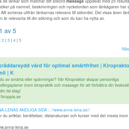
s de länkar som matchar ditt sökord
massage
uppdelat med 25 resulta
 söker på namnet, beskrivningen och nyckelorden som länkägaren har a
 Allt sorteras utifrån länkarnas relevans till sökordet. Det visas även länka
m är relevanta till din sökning och som du kan ha nytta av.
1 av 5
|
2
|
3
|
4
|
5
Näs
räddarsydd vård för optimal smärtfrihet | Kiroprakto
mö | K
 du av smärta eller spänningar? Vår Kiropraktor skapar personliga
lingsplaner inom kiropraktik och massage för att förbättra din livskvali
in tid idag!
//kroppia.se
NA-LENAS ANDLIGA SIDA :: //www.anna-lena.se//
ar du artiklar, berättelser, distanskurser och kurser med det mesta ino
ww.anna-lena.se