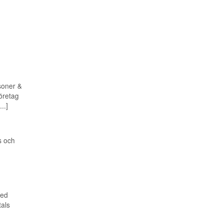
soner &
företag
..]
s och
med
tals