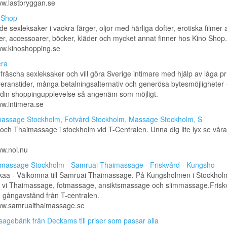
ww.lastbryggan.se
 Shop
e sexleksaker i vackra färger, oljor med härliga dofter, erotiska filmer
er, accessoarer, böcker, kläder och mycket annat finner hos Kino Shop.
ww.kinoshopping.se
era
r fräscha sexleksaker och vill göra Sverige intimare med hjälp av låga pr
veranstider, många betalningsalternativ och generösa bytesmöjligheter - 
 din shoppingupplevelse så angenäm som möjligt.
ww.intimera.se
assage Stockholm, Fotvård Stockholm, Massage Stockholm, S
och Thaimassage i stockholm vid T-Centralen. Unna dig lite lyx se vår
ww.noi.nu
massage Stockholm - Samruai Thaimassage - Friskvård - Kungsho
kaa - Välkomna till Samruai Thaimassage. På Kungsholmen i Stockhol
r vi Thaimassage, fotmassage, ansiktsmassage och slimmassage.Friskv
 gångavstånd från T-centralen.
www.samruaithaimassage.se
agebänk från Deckams till priser som passar alla