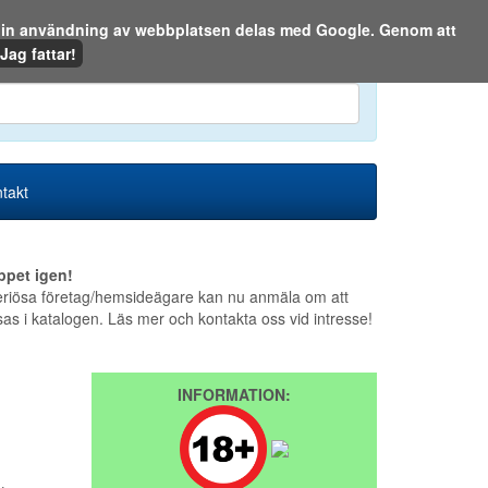
m din användning av webbplatsen delas med Google. Genom att
Den 9 augusti 2026
Jag fattar!
en eller på webben:
takt
ppet igen!
riösa företag/hemsideägare kan nu anmäla om att
sas i katalogen. Läs mer och kontakta oss vid intresse!
INFORMATION: