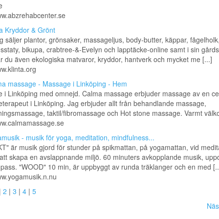
e
ww.abzrehabcenter.se
ta Kryddor & Grönt
rg säljer plantor, grönsaker, massageljus, body-butter, käppar, fågelholk
sstaty, bikupa, crabtree-&-Evelyn och lapptäcke-online samt i sin gårds
ar du även ekologiska matvaror, kryddor, hantverk och mycket me [...]
ww.klinta.org
a massage - Massage i Linköping - Hem
 i Linköping med omnejd. Calma massage erbjuder massage av en cert
erapeut i Linköping. Jag erbjuder allt från behandlande massage,
ningsmassage, taktil/fibromassage och Hot stone massage. Varmt väl
www.calmamassage.se
musik - musik för yoga, meditation, mindfulness...
" är musik gjord för stunder på spikmattan, på yogamattan, vid medit
r att skapa en avslappnande miljö. 60 minuters avkopplande musik, uppd
a pass. "WOOD" 10 min, är uppbyggt av runda träklanger och en med [..
www.yogamusik.n.nu
|
2
|
3
|
4
|
5
Näs