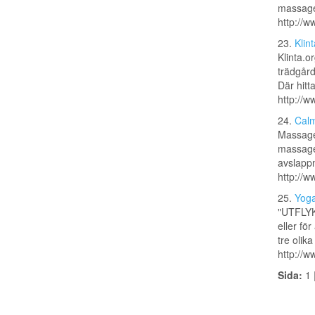
massag
http://w
23.
Klin
Klinta.o
trädgård
Där hitt
http://w
24.
Calm
Massage
massaget
avslapp
http://
25.
Yoga
"UTFLYKT
eller fö
tre olik
http://
Sida:
1 