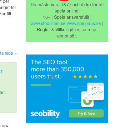
t per
Du måste vara 18 år och äldre för att
nget för
spela online!
r till
18+ | Spela ansvarsfullt |
www.stodlinjen.se
www.spelpaus.se
|
Regler & Villkor gäller, se resp.
annonsör.
ta sida »
r
tet.
m new