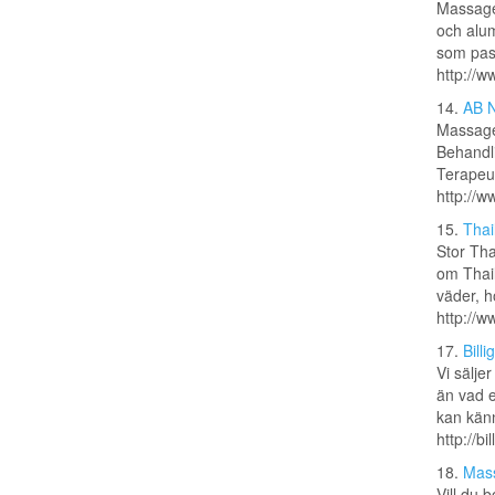
Massageb
och alum
som pass
http://
14.
AB N
Massage
Behandl
Terapeut
http://w
15.
Thai
Stor Tha
om Thail
väder, h
http://w
17.
Bill
Vi säljer
än vad e
kan känn
http://bi
18.
Mass
Vill du 