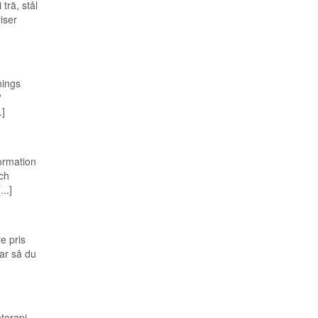
rä, stål
iser
nings
?
.]
formation
ch
..]
re pris
kar så du
terapi