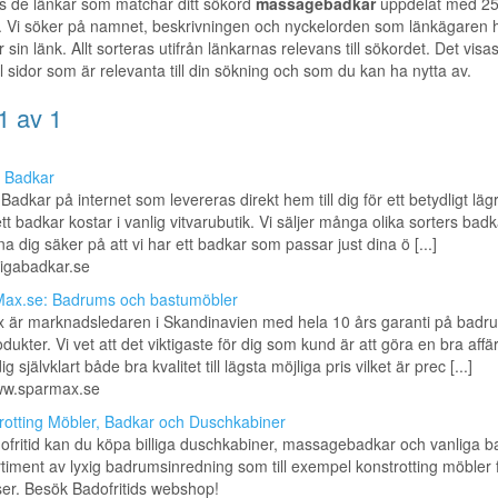
s de länkar som matchar ditt sökord
massagebadkar
uppdelat med 25 
. Vi söker på namnet, beskrivningen och nyckelorden som länkägaren 
r sin länk. Allt sorteras utifrån länkarnas relevans till sökordet. Det visa
ill sidor som är relevanta till din sökning och som du kan ha nytta av.
1 av 1
a Badkar
 Badkar på internet som levereras direkt hem till dig för ett betydligt läg
tt badkar kostar i vanlig vitvarubutik. Vi säljer många olika sorters bad
a dig säker på att vi har ett badkar som passar just dina ö [...]
lligabadkar.se
ax.se: Badrums och bastumöbler
 är marknadsledaren i Skandinavien med hela 10 års garanti på badr
dukter. Vi vet att det viktigaste för dig som kund är att göra en bra affär
g självklart både bra kvalitet till lägsta möjliga pris vilket är prec [...]
www.sparmax.se
rotting Möbler, Badkar och Duschkabiner
fritid kan du köpa billiga duschkabiner, massagebadkar och vanliga b
rtiment av lyxig badrumsinredning som till exempel konstrotting möbler f
ser. Besök Badofritids webshop!