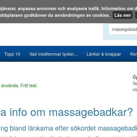
a tjänster, anpassa annonser och analysera trafik. Information o
ebbplatsen godkänner du användningen av cookies.
Läs mer
Sök i katalog
Topp 10
Vad medlemmar tycker...
Länkar & knappar
Kon
Ö
Se
 använda. Fritt test.
vi
ta info om massagebadkar?
ng bland länkarna efter sökordet massagebadk