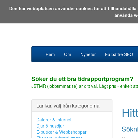
Den här webbplatsen använder cookies för att tillhandahåll
använda w
Hem
Om
Nyheter
Få bättre SEO
Söker du ett bra tidrapportprogram?
JBTMR (jobbtimmar.se) är ditt val. Lågt pris - enkelt att
Länkar, välj från kategorierna
Hit
Datorer & Internet
Djur & husdjur
Sökni
E-butiker & Webbshoppar