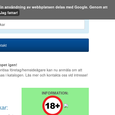
m din användning av webbplatsen delas med Google. Genom att
Den 8 augusti 2026
Jag fattar!
en eller på webben:
takt
ppet igen!
riösa företag/hemsideägare kan nu anmäla om att
sas i katalogen. Läs mer och kontakta oss vid intresse!
INFORMATION:
ar: