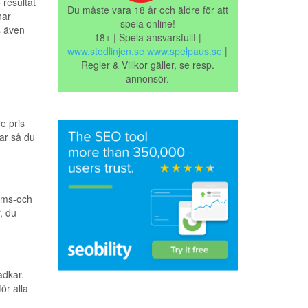
resultat
Du måste vara 18 år och äldre för att
har
spela online!
s även
18+ | Spela ansvarsfullt |
www.stodlinjen.se
www.spelpaus.se
|
Regler & Villkor gäller, se resp.
annonsör.
re pris
kar så du
ums-och
, du
adkar.
ör alla