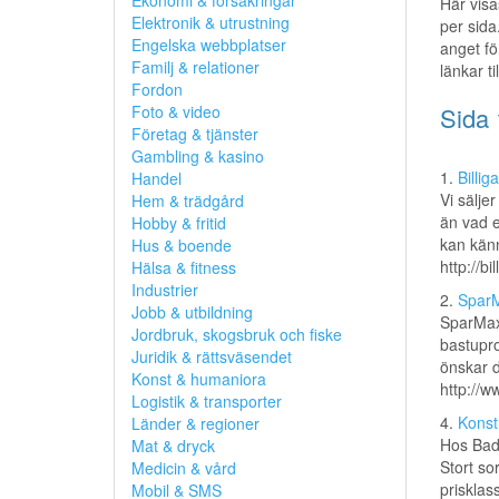
Ekonomi & försäkringar
Här visa
Elektronik & utrustning
per sida
Engelska webbplatser
anget fö
Familj & relationer
länkar t
Fordon
Foto & video
Sida 
Företag & tjänster
Gambling & kasino
1.
Billig
Handel
Vi säljer
Hem & trädgård
än vad e
Hobby & fritid
kan känn
Hus & boende
http://bi
Hälsa & fitness
Industrier
2.
SparM
Jobb & utbildning
SparMax
Jordbruk, skogsbruk och fiske
bastupro
Juridik & rättsväsendet
önskar di
Konst & humaniora
http://
Logistik & transporter
4.
Konst
Länder & regioner
Hos Bado
Mat & dryck
Stort so
Medicin & vård
prisklas
Mobil & SMS