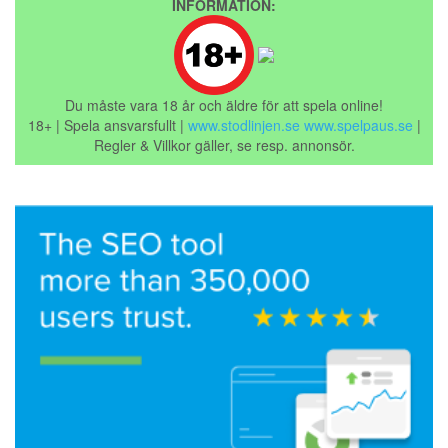
INFORMATION:
Du måste vara 18 år och äldre för att spela online!
18+ | Spela ansvarsfullt |
www.stodlinjen.se
www.spelpaus.se
|
Regler & Villkor gäller, se resp. annonsör.