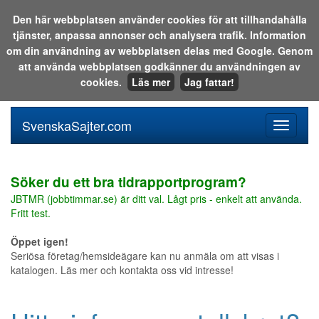
Den här webbplatsen använder cookies för att tillhandahålla
tjänster, anpassa annonser och analysera trafik. Information
Sök i katalogen eller på webben:
om din användning av webbplatsen delas med Google. Genom
att använda webbplatsen godkänner du användningen av
cookies.
Läs mer
Jag fattar!
SvenskaSajter.com
Mobilan
meny
för
svenska
Söker du ett bra tidrapportprogram?
JBTMR (jobbtimmar.se) är ditt val. Lågt pris - enkelt att använda.
Fritt test.
Öppet igen!
Seriösa företag/hemsideägare kan nu anmäla om att visas i
katalogen. Läs mer och kontakta oss vid intresse!