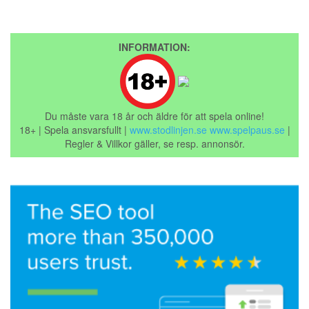
INFORMATION:
Du måste vara 18 år och äldre för att spela online!
18+ | Spela ansvarsfullt |
www.stodlinjen.se
www.spelpaus.se
|
Regler & Villkor gäller, se resp. annonsör.