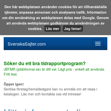
Den här webbplatsen använder cookies för att tillhandahålla
tjänster, anpassa annonser och analysera trafik. Information
Sök i katalogen eller på webben:
om din användning av webbplatsen delas med Google. Genom
att använda webbplatsen godkänner du användningen av
cookies.
Läs mer
Jag fattar!
SvenskaSajter.com
Mobilan
meny
för
svenska
Söker du ett bra tidrapportprogram?
JBTMR (jobbtimmar.se) är ditt val. Lågt pris - enkelt att använda.
Fritt test.
Öppet igen!
Seriösa företag/hemsideägare kan nu anmäla om att visas i
katalogen. Läs mer och kontakta oss vid intresse!