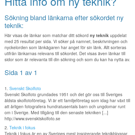
Hitta info om ny teknik?
Sökning bland länkarna efter sökordet ny
teknik:
Här visas de länkar som matchar ditt sökord
ny teknik
uppdelat
med 25 resultat per sida. Vi söker på namnet, beskrivningen och
nyckelorden som länkägaren har anget för sin länk. Allt sorteras
utifrån länkarnas relevans till sökordet. Det visas även länkar till
sidor som är relevanta till din sökning och som du kan ha nytta av.
Sida 1 av 1
1.
Svenskt Skolfoto
Svenskt Skolfoto grundades 1951 och det gör oss till Sveriges
äldsta skolfotoföretag. Vi är ett familjeföretag som idag har växt till
att årligen fotografera hundratusentals barn och ungdomar runt
om i Sverige. Med tillgång till den senaste tekniken [...]
http://www.svensktskolfoto.se
2.
Teknik i fokus
Teknik i fokus är en av Sveriges mest inspirerande teknikbloggar.