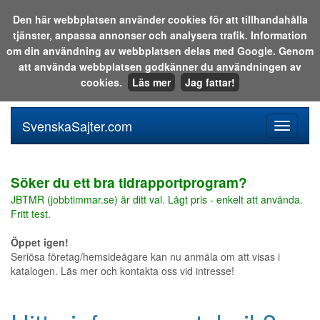
Den här webbplatsen använder cookies för att tillhandahålla
tjänster, anpassa annonser och analysera trafik. Information
Sök i katalogen eller på webben:
om din användning av webbplatsen delas med Google. Genom
att använda webbplatsen godkänner du användningen av
cookies.
Läs mer
Jag fattar!
SvenskaSajter.com
Mobilan
meny
för
svenska
Söker du ett bra tidrapportprogram?
JBTMR (jobbtimmar.se) är ditt val. Lågt pris - enkelt att använda.
Fritt test.
Öppet igen!
Seriösa företag/hemsideägare kan nu anmäla om att visas i
katalogen. Läs mer och kontakta oss vid intresse!