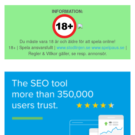
INFORMATION:
Du måste vara 18 år och äldre för att spela online!
18+ | Spela ansvarsfullt |
www.stodlinjen.se
www.spelpaus.se
|
Regler & Villkor gäller, se resp. annonsör.