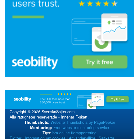
Copyright © 2026 SvenskaSajter.com
Alla rättigheter reserverade - Innehar F-skatt.
Thumbshots
:
Website Thumbshots by PagePeeker
Monitoring:
Free website monitoring service
Tips:
bra online tidrapportering
Twitter
|
Information om cookies
|
Användarvillkor
|
Sajtkarta