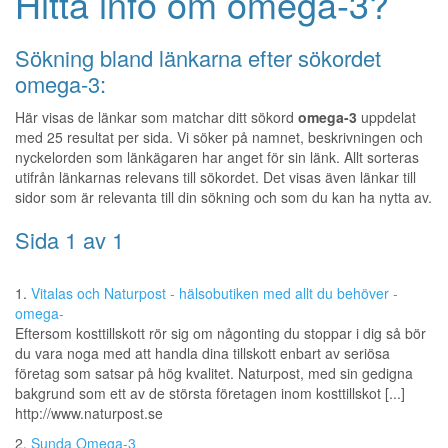
Hitta info om omega-3?
Sökning bland länkarna efter sökordet
omega-3:
Här visas de länkar som matchar ditt sökord
omega-3
uppdelat
med 25 resultat per sida. Vi söker på namnet, beskrivningen och
nyckelorden som länkägaren har anget för sin länk. Allt sorteras
utifrån länkarnas relevans till sökordet. Det visas även länkar till
sidor som är relevanta till din sökning och som du kan ha nytta av.
Sida 1 av 1
1.
Vitalas och Naturpost - hälsobutiken med allt du behöver -
omega-
Eftersom kosttillskott rör sig om någonting du stoppar i dig så bör
du vara noga med att handla dina tillskott enbart av seriösa
företag som satsar på hög kvalitet. Naturpost, med sin gedigna
bakgrund som ett av de största företagen inom kosttillskot [...]
http://www.naturpost.se
2.
Sunda Omega-3