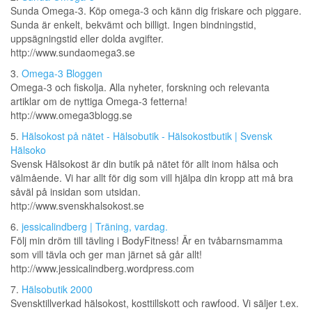
Sunda Omega-3. Köp omega-3 och känn dig friskare och piggare.
Sunda är enkelt, bekvämt och billigt. Ingen bindningstid,
uppsägningstid eller dolda avgifter.
http://www.sundaomega3.se
3.
Omega-3 Bloggen
Omega-3 och fiskolja. Alla nyheter, forskning och relevanta
artiklar om de nyttiga Omega-3 fetterna!
http://www.omega3blogg.se
5.
Hälsokost på nätet - Hälsobutik - Hälsokostbutik | Svensk
Hälsoko
Svensk Hälsokost är din butik på nätet för allt inom hälsa och
välmående. Vi har allt för dig som vill hjälpa din kropp att må bra
såväl på insidan som utsidan.
http://www.svenskhalsokost.se
6.
jessicalindberg | Träning, vardag.
Följ min dröm till tävling i BodyFitness! Är en tvåbarnsmamma
som vill tävla och ger man järnet så går allt!
http://www.jessicalindberg.wordpress.com
7.
Hälsobutik 2000
Svensktillverkad hälsokost, kosttillskott och rawfood. Vi säljer t.ex.