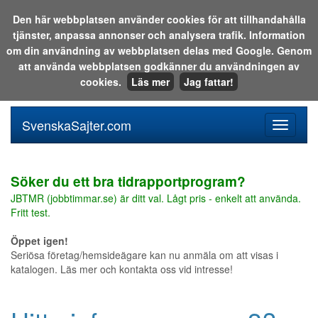
Den här webbplatsen använder cookies för att tillhandahålla
tjänster, anpassa annonser och analysera trafik. Information
Sök i katalogen eller på webben:
om din användning av webbplatsen delas med Google. Genom
att använda webbplatsen godkänner du användningen av
cookies.
Läs mer
Jag fattar!
SvenskaSajter.com
Mobilan
meny
för
svenska
Söker du ett bra tidrapportprogram?
JBTMR (jobbtimmar.se) är ditt val. Lågt pris - enkelt att använda.
Fritt test.
Öppet igen!
Seriösa företag/hemsideägare kan nu anmäla om att visas i
katalogen. Läs mer och kontakta oss vid intresse!