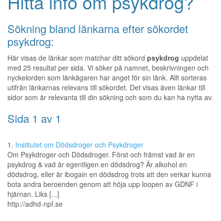
Hitta info om psykdrog?
Sökning bland länkarna efter sökordet
psykdrog:
Här visas de länkar som matchar ditt sökord
psykdrog
uppdelat
med 25 resultat per sida. Vi söker på namnet, beskrivningen och
nyckelorden som länkägaren har anget för sin länk. Allt sorteras
utifrån länkarnas relevans till sökordet. Det visas även länkar till
sidor som är relevanta till din sökning och som du kan ha nytta av.
Sida 1 av 1
1.
Institutet om Dödsdroger och Psykdroger
Om Psykdroger och Dödsdroger. Först och främst vad är en
psykdrog & vad är egentligen en dödsdrog? Är alkohol en
dödsdrog, eller är ibogain en dödsdrog trots att den verkar kunna
bota andra beroenden genom att höja upp loopen av GDNF i
hjärnan. Liks [...]
http://adhd-npf.se