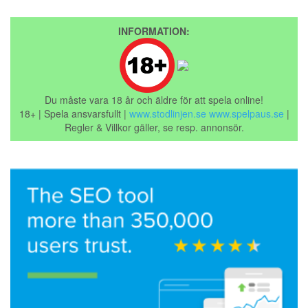
INFORMATION:
Du måste vara 18 år och äldre för att spela online!
18+ | Spela ansvarsfullt |
www.stodlinjen.se
www.spelpaus.se
|
Regler & Villkor gäller, se resp. annonsör.