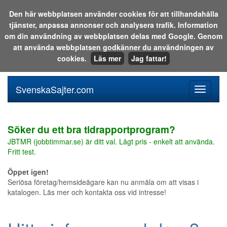
Den här webbplatsen använder cookies för att tillhandahålla
tjänster, anpassa annonser och analysera trafik. Information
Sök i katalogen eller på webben:
om din användning av webbplatsen delas med Google. Genom
att använda webbplatsen godkänner du användningen av
cookies.
Läs mer
Jag fattar!
SvenskaSajter.com
Mobilan
meny
för
svenska
Söker du ett bra tidrapportprogram?
JBTMR (jobbtimmar.se) är ditt val. Lågt pris - enkelt att använda.
Fritt test.
Öppet igen!
Seriösa företag/hemsideägare kan nu anmäla om att visas i
katalogen. Läs mer och kontakta oss vid intresse!