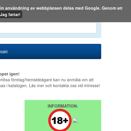
m din användning av webbplatsen delas med Google. Genom att
Den 6 augusti 2026
Jag fattar!
en eller på webben:
takt
ppet igen!
riösa företag/hemsideägare kan nu anmäla om att
sas i katalogen. Läs mer och kontakta oss vid intresse!
INFORMATION: