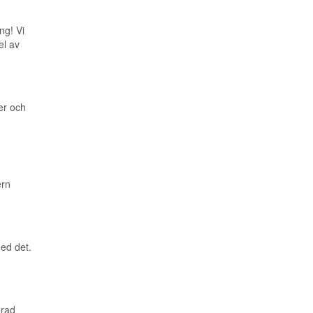
ng! Vi
el av
er och
ern
med det.
erad