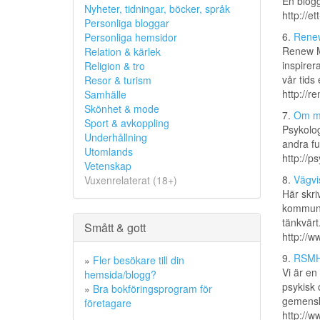
En blogg
Nyheter, tidningar, böcker, språk
http://e
Personliga bloggar
6.
Rene
Personliga hemsidor
Renew Ma
Relation & kärlek
inspirer
Religion & tro
vår tids
Resor & turism
http://
Samhälle
Skönhet & mode
7.
Om mä
Sport & avkoppling
Psykolog
Underhållning
andra fu
Utomlands
http://p
Vetenskap
8.
Vägvi
Vuxenrelaterat (18+)
Här skriv
kommuni
tänkvärt
Smått & gott
http://w
9.
RSMH 
»
Fler besökare till din
Vi är en
hemsida/blogg?
psykisk 
»
Bra bokföringsprogram för
gemenska
företagare
http://w