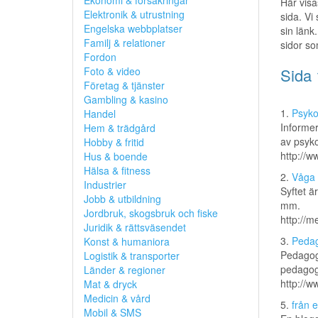
Ekonomi & försäkringar
Här visa
Elektronik & utrustning
sida. Vi
Engelska webbplatser
sin länk.
Familj & relationer
sidor so
Fordon
Foto & video
Sida 
Företag & tjänster
Gambling & kasino
1.
Psyko
Handel
Informer
Hem & trädgård
av psyko
Hobby & fritid
http://w
Hus & boende
Hälsa & fitness
2.
Våga 
Industrier
Syftet ä
Jobb & utbildning
mm.
Jordbruk, skogsbruk och fiske
http://m
Juridik & rättsväsendet
3.
Pedag
Konst & humaniora
Pedagogi
Logistik & transporter
pedagogi
Länder & regioner
http://w
Mat & dryck
Medicin & vård
5.
från e
Mobil & SMS