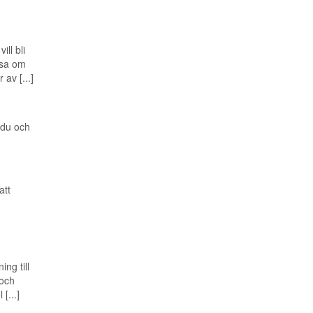
ll bli
äsa om
av [...]
 du och
att
h
ng till
 och
[...]