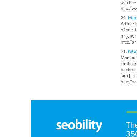
och före
http://w
20.
Http
Artiklar
hände 19
miljoner 
http://a
21.
New 
Marcus N
idrottsp
hantera 
kan [...]
http://n