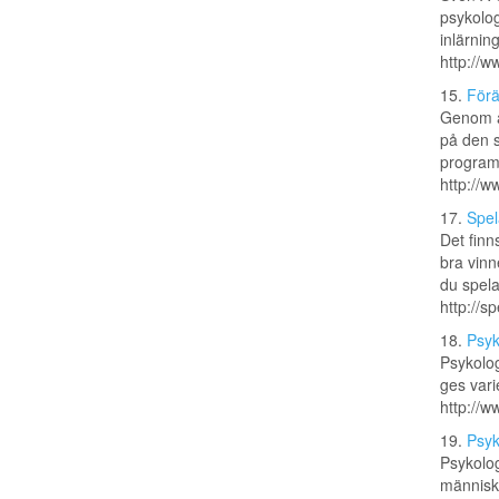
psykolog
inlärnin
http://w
15.
Förä
Genom at
på den s
program 
http://w
17.
Spel
Det finn
bra vinn
du spela
http://s
18.
Psyk
Psykolog
ges vari
http://w
19.
Psyk
Psykolog
människo