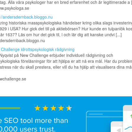
tag. Alla våra psykologer har en bred erfarenhet och är legitimerade a [.
ww.psykologa.se
://andersdernback.bloggo.nu
 kring historiska masspsykologiska händelser kring olika slags investerin
29 i USA? Hur gick det till på aktiebörsen? Hur kunde en tulpanlök ko
år 1637? Läs om hur det gick til, l och lär dig att kanske undvi [...]
ndersdernback.bloggo.nu
Challenge idrottspsykologisk rådgivning
yqvist på New Challenge erbjuder individuell rådgivning och
sykologiska föreläsningar för att hjälpa er att nå era mål. Har du proble
stress när du skall prestera, eller vill du ha hjälp att visualisera dina m
ewchallenge.se