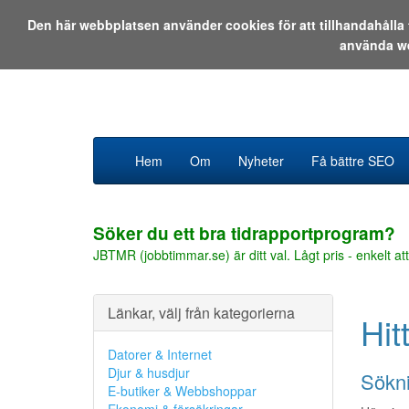
Den här webbplatsen använder cookies för att tillhandahåll
använda w
Hem
Om
Nyheter
Få bättre SEO
Söker du ett bra tidrapportprogram?
JBTMR (jobbtimmar.se) är ditt val. Lågt pris - enkelt att
Länkar, välj från kategorierna
Hit
Datorer & Internet
Djur & husdjur
Sökni
E-butiker & Webbshoppar