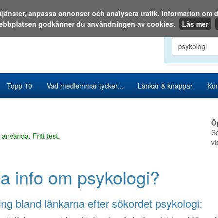
a tjänster, anpassa annonser och analysera trafik. Information o
ebbplatsen godkänner du användningen av cookies.
Läs mer
Sök i katalog
Topp 10
Vad medlemmar tycker...
Länkar & knappar
Kon
Ö
Se
 använda. Fritt test.
vi
ta info om psykologi?
ng bland länkarna efter sökordet psykologi: