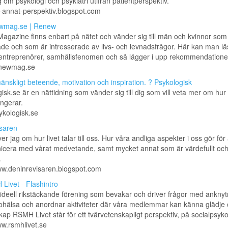
 om psykologi och psykiatri utifrån patientperspektiv.
tt-annat-perspektiv.blogspot.com
wmag.se | Renew
gazine finns enbart på nätet och vänder sig till män och kvinnor som vi
ade och som är intresserade av livs- och levnadsfrågor. Här kan man l
 entreprenörer, samhällsfenomen och så lägger i upp rekommendationer 
renewmag.se
nskligt beteende, motivation och inspiration. ? Psykologisk
isk.se är en nättidning som vänder sig till dig som vill veta mer om hur
ngerar.
sykologisk.se
saren
er jag om hur livet talar till oss. Hur våra andliga aspekter i oss gör för 
cera med vårat medvetande, samt mycket annat som är värdefullt oc
.
ww.deninrevisaren.blogspot.com
Livet - Flashintro
 ideell rikstäckande förening som bevakar och driver frågor med anknytni
ohälsa och anordnar aktiviteter där våra medlemmar kan känna glädje
p RSMH Livet står för ett tvärvetenskapligt perspektiv, på socialpsykol 
ww.rsmhlivet.se