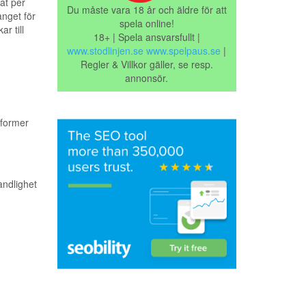
at per
Du måste vara 18 år och äldre för att
nget för
spela online!
r till
18+ | Spela ansvarsfullt |
www.stodlinjen.se
www.spelpaus.se
|
Regler & Villkor gäller, se resp.
annonsör.
 former
andlighet