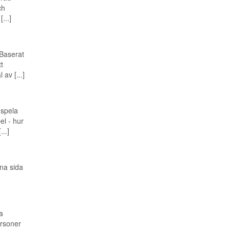
ch
...]
 Baserat
t
av [...]
 spela
el - hur
..]
na sida
a
ersoner