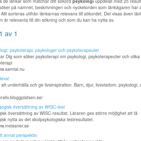
s de länkar som matchar ditt sökord
psykologi
uppdelat med 25 result
 söker på namnet, beskrivningen och nyckelorden som länkägaren har a
 Allt sorteras utifrån länkarnas relevans till sökordet. Det visas även länka
m är relevanta till din sökning och som du kan ha nytta av.
1 av 1
logi: psykoterapi, psykologer och psykoterapeuter
ar Dig som söker psykoterapi om psykologi, psykoterapeuter och olika
terapi
ww.samtal.nu
leva!
r att underhålla och ge livsinspiration. Barn, djur, livsvisdom, psykologi, 
eraliv.bloggplatsen.se/
ogisk översättning av WISC-test
sk översättning av WISC-resultat. Läraren ges större möjlighet att få
sk nytta av det skolpsykologiska testresultatet.
ww.meissner.se
tt annat perspektiv.