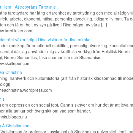
t Hem | Astrobyråns Tarotlinje
åns tarottydare har lång erfarenhet av tarottydning och medial rådgivni
ärlek, arbete, ekonomi, hälsa, personlig utveckling, tidigare liv mm. Ta d
ten och få en helt ny syn på livet! Ring någon av våra [...]
ww.tarotlinjen.com
eksfröet växer i dig | Dina visioner är dina mirakel
uder redskap för emotionell stabilitet, personlig utveckling, konsultation
samtal där jag använder mig av kraftfulla verktyg från Holsitisk Neuro
gi, Neuro-Semántics, Inka shamanism och Shamanism.
ww.skalleper.com
ea Christina
ing, hantverk och kulturhistoria (allt från historisk klädsömnad till mod
ologi)
inneachristina.wordpress.com
is
 om depression och social fobi, Cannis skriver om hur det är att leva 
ner alla tankar och övrig skit om vad som händer.
annis.bloggo.nu
 Å Christianson
hristianson är professor i psykologi på Stockholms universitet, legitim