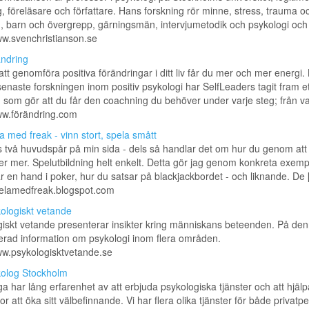
, föreläsare och författare. Hans forskning rör minne, stress, trauma o
g, barn och övergrepp, gärningsmän, intervjumetodik och psykologi och [
ww.svenchristianson.se
ndring
t genomföra positiva förändringar i ditt liv får du mer och mer energi.
enaste forskningen inom positiv psykologi har SelfLeaders tagit fram et
som gör att du får den coachning du behöver under varje steg; från val 
ww.förändring.com
a med freak - vinn stort, spela smått
s två huvudspår på min sida - dels så handlar det om hur du genom att
er mer. Spelutbildning helt enkelt. Detta gör jag genom konkreta exemp
r en hand i poker, hur du satsar på blackjackbordet - och liknande. De [.
pelamedfreak.blogspot.com
ologiskt vetande
iskt vetande presenterar insikter kring människans beteenden. På den
erad information om psykologi inom flera områden.
ww.psykologisktvetande.se
olog Stockholm
a har lång erfarenhet av att erbjuda psykologiska tjänster och att hjälp
r att öka sitt välbefinnande. Vi har flera olika tjänster för både privatp