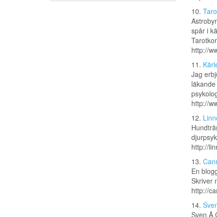
10.
Taro
Astrobyr
spår i k
Tarotkor
http://w
11.
Kärl
Jag erbj
läkande 
psykolo
http://w
12.
Linn
Hundträn
djurpsyk
http://l
13.
Cann
En blogg
Skriver 
http://c
14.
Sven
Sven Å C