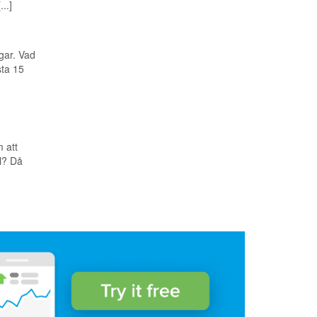
..]
gar. Vad
sta 15
m att
ål? Då