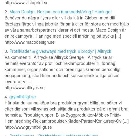
http://www.vistaprint.se
2.
Maco Design. Reklam och marknadsföring i Haninge!
Behöver du några flyers eller vill du klä in Globen med ditt
företags färger. Inga jobb är för små eller för stora och med hjälp
av våra samarbetspartners klarar vi det mesta. Maco Design är
en reklambyrå i Haninge med speciell inriktning på trycks [...]
http://www.macodesign.se
3.
Profilkläder & giveaways med tryck & brodyr | Alltryck
Välkommen till Alltryck.se Alltryck Sverige - Alltryck.se är
helhetsleverantör av profil och reklamprodukter till företag,
kommuner, organisationer och föreningar. Genom personligt
engagemang, stort kunnande och konkurrenskraftiga priser
levererar v [...]
http://www.alltryck.se
4.
grymtbilligt.se
Här ska du kunna köpa bra produkter grymt billigt nu söker vi
efter dig som vill synas och sälja dina produkter på en grymt bra
hemsida. Produktgrupper: Bilar-Byggprodukter-Möbler-Fritid-
Heminredning-Reklamprodukter-Kläder-Partier-Konkurser-Öv [...]
http://www.grymtbilligt.se