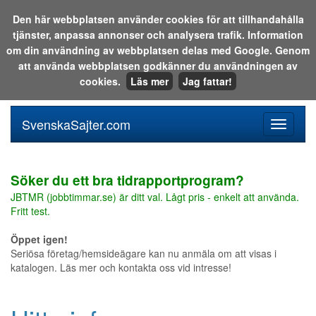
Den här webbplatsen använder cookies för att tillhandahålla
tjänster, anpassa annonser och analysera trafik. Information
Sök i katalogen eller på webben:
om din användning av webbplatsen delas med Google. Genom
att använda webbplatsen godkänner du användningen av
cookies.
Läs mer
Jag fattar!
SvenskaSajter.com
Mobilan
meny
för
svenska
Söker du ett bra tidrapportprogram?
JBTMR (jobbtimmar.se) är ditt val. Lågt pris - enkelt att använda.
Fritt test.
Öppet igen!
Seriösa företag/hemsideägare kan nu anmäla om att visas i
katalogen. Läs mer och kontakta oss vid intresse!