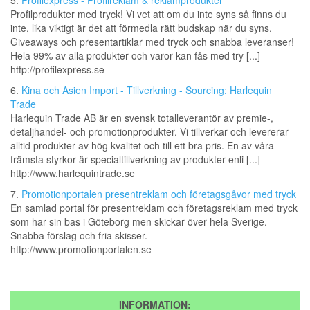
5.
Profilexpress - Profilreklam & reklamprodukter
Profilprodukter med tryck! Vi vet att om du inte syns så finns du
inte, lika viktigt är det att förmedla rätt budskap när du syns.
Giveaways och presentartiklar med tryck och snabba leveranser!
Hela 99% av alla produkter och varor kan fås med try [...]
http://profilexpress.se
6.
Kina och Asien Import - Tillverkning - Sourcing: Harlequin
Trade
Harlequin Trade AB är en svensk totalleverantör av premie-,
detaljhandel- och promotionprodukter. Vi tillverkar och levererar
alltid produkter av hög kvalitet och till ett bra pris. En av våra
främsta styrkor är specialtillverkning av produkter enli [...]
http://www.harlequintrade.se
7.
Promotionportalen presentreklam och företagsgåvor med tryck
En samlad portal för presentreklam och företagsreklam med tryck
som har sin bas i Göteborg men skickar över hela Sverige.
Snabba förslag och fria skisser.
http://www.promotionportalen.se
INFORMATION: