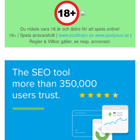
Du måste vara 18 år och äldre för att spela online!
18+ | Spela ansvarsfullt |
www.stodlinjen.se
www.spelpaus.se
|
Regler & Villkor gäller, se resp. annonsör.