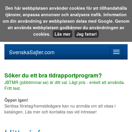
Den här webbplatsen använder cookies för att tillhandahålla
tjänster, anpassa annonser och analysera trafik. Information
Sök i katalogen eller på webben:
om din användning av webbplatsen delas med Google. Genom
att använda webbplatsen godkänner du användningen av
cookies.
Läs mer
Jag fattar!
SvenskaSajter.com
Mobilan
meny
för
svenska
Söker du ett bra tidrapportprogram?
JBTMR (jobbtimmar.se) är ditt val. Lågt pris - enkelt att använda.
Fritt test.
Öppet igen!
Seriösa företag/hemsideägare kan nu anmäla om att visas i
katalogen. Läs mer och kontakta oss vid intresse!