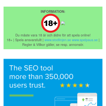
INFORMATION:
Du måste vara 18 år och äldre för att spela online!
18+ | Spela ansvarsfullt |
www.stodlinjen.se
www.spelpaus.se
|
Regler & Villkor gäller, se resp. annonsör.