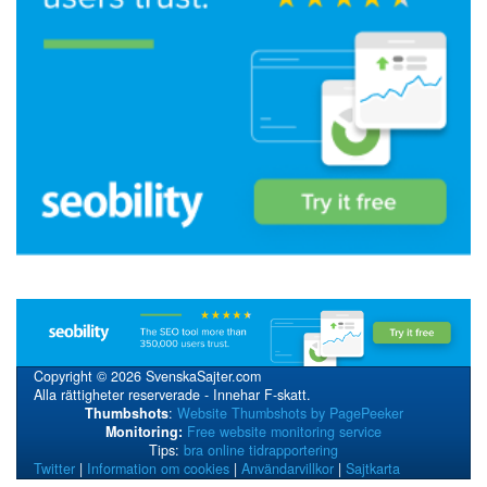
Copyright © 2026 SvenskaSajter.com
Alla rättigheter reserverade - Innehar F-skatt.
Thumbshots
:
Website Thumbshots by PagePeeker
Monitoring:
Free website monitoring service
Tips:
bra online tidrapportering
Twitter
|
Information om cookies
|
Användarvillkor
|
Sajtkarta