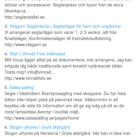
stövlar och accessoarer. Seglarjackor och byxor från de stora
tillverkarna.
http://seglarstallet.se
3.
Vitsgarn Seglarskola | Seglarläger för barn och ungdomar
Vi arrangerar seglarläger som varar 1, 2-3 veckor, allt från
Knatteläger, Konfirmationsläger till Instruktörsutbildning.
http://www.vitsgarn.se
4.
Start | Vinnalt Foto Halmstad
Mitt focus ligger alltid på att dokumentera, inte arrangera. Jag kan
erbjuda dig både traditionella samt kreativt nytänkande bilder.
Testa mig!! info@vinnalt...
http://www.vinnaltfoto.se
5.
Salsa sailing
Segla i Västindien! Äventyrssegling med skeppare. Du hyr hela
båten eller köper plats på planerad resa. Välkommen in att
besöka vår sida för information om att ge sig iväg på ett av de
mest fantastiska äventyr i exotisk miljö.
http://www.salsasailing.se/pages/home
6.
Stugor uthyres i Gryts skärgård
Stugor uthyres på Harstena i Gryts skärgård. Här kan ni läsa mer