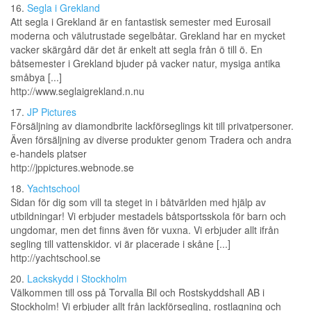
16.
Segla i Grekland
Att segla i Grekland är en fantastisk semester med Eurosail
moderna och välutrustade segelbåtar. Grekland har en mycket
vacker skärgård där det är enkelt att segla från ö till ö. En
båtsemester i Grekland bjuder på vacker natur, mysiga antika
småbya [...]
http://www.seglaigrekland.n.nu
17.
JP Pictures
Försäljning av diamondbrite lackförseglings kit till privatpersoner.
Även försäljning av diverse produkter genom Tradera och andra
e-handels platser
http://jppictures.webnode.se
18.
Yachtschool
Sidan för dig som vill ta steget in i båtvärlden med hjälp av
utbildningar! Vi erbjuder mestadels båtsportsskola för barn och
ungdomar, men det finns även för vuxna. Vi erbjuder allt ifrån
segling till vattenskidor. vi är placerade i skåne [...]
http://yachtschool.se
20.
Lackskydd i Stockholm
Välkommen till oss på Torvalla Bil och Rostskyddshall AB i
Stockholm! Vi erbjuder allt från lackförsegling, rostlagning och