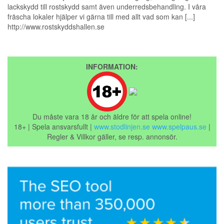
lackskydd till rostskydd samt även underredsbehandling. I våra
fräscha lokaler hjälper vi gärna till med allt vad som kan [...]
http://www.rostskyddshallen.se
INFORMATION:
Du måste vara 18 år och äldre för att spela online!
18+ | Spela ansvarsfullt |
www.stodlinjen.se
www.spelpaus.se
|
Regler & Villkor gäller, se resp. annonsör.