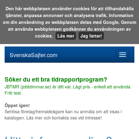
Den här webbplatsen använder cookies för att tillhandahålla
tjänster, anpassa annonser och analysera trafik. Information
Sök i katalogen eller på webben:
om din användning av webbplatsen delas med Google. Genom
att använda webbplatsen godkänner du användningen av
cookies.
Läs mer
Jag fattar!
SvenskaSajter.com
Mobilan
meny
för
svenska
Söker du ett bra tidrapportprogram?
JBTMR (jobbtimmar.se) är ditt val. Lågt pris - enkelt att använda.
Fritt test.
Öppet igen!
Seriösa företag/hemsideägare kan nu anmäla om att visas i
katalogen. Läs mer och kontakta oss vid intresse!