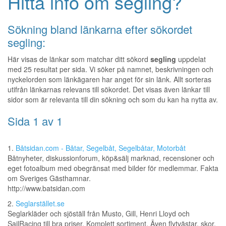
Hitta info om segling?
Sökning bland länkarna efter sökordet
segling:
Här visas de länkar som matchar ditt sökord
segling
uppdelat
med 25 resultat per sida. Vi söker på namnet, beskrivningen och
nyckelorden som länkägaren har anget för sin länk. Allt sorteras
utifrån länkarnas relevans till sökordet. Det visas även länkar till
sidor som är relevanta till din sökning och som du kan ha nytta av.
Sida 1 av 1
1.
Båtsidan.com - Båtar, Segelbåt, Segelbåtar, Motorbåt
Båtnyheter, diskussionforum, köp&sälj marknad, recensioner och
eget fotoalbum med obegränsat med bilder för medlemmar. Fakta
om Sveriges Gästhamnar.
http://www.batsidan.com
2.
Seglarstället.se
Seglarkläder och sjöställ från Musto, Gill, Henri Lloyd och
SailRacing till bra priser. Komplett sortiment. Även flytvästar, skor,