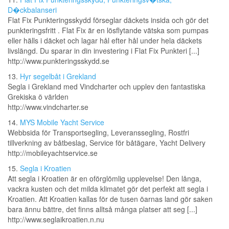
D�ckbalanseri
Flat Fix Punkteringsskydd förseglar däckets insida och gör det
punkteringsfritt . Flat Fix är en lösflytande vätska som pumpas
eller hälls i däcket och lagar hål efter hål under hela däckets
livslängd. Du sparar in din investering i Flat Fix Punkteri [...]
http://www.punkteringsskydd.se
13.
Hyr segelbåt i Grekland
Segla i Grekland med Vindcharter och upplev den fantastiska
Grekiska ö världen
http://www.vindcharter.se
14.
MYS Mobile Yacht Service
Webbsida för Transportsegling, Leveranssegling, Rostfri
tillverkning av båtbeslag, Service för båtägare, Yacht Delivery
http://mobileyachtservice.se
15.
Segla i Kroatien
Att segla i Kroatien är en oförglömlig upplevelse! Den långa,
vackra kusten och det milda klimatet gör det perfekt att segla i
Kroatien. Att Kroatien kallas för de tusen öarnas land gör saken
bara ännu bättre, det finns alltså många platser att seg [...]
http://www.seglaikroatien.n.nu