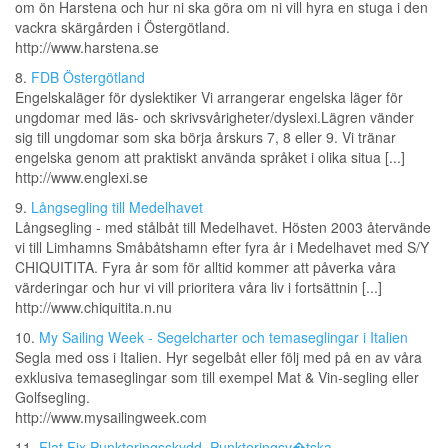
om ön Harstena och hur ni ska göra om ni vill hyra en stuga i den
vackra skärgården i Östergötland.
http://www.harstena.se
8.
FDB Östergötland
Engelskaläger för dyslektiker Vi arrangerar engelska läger för
ungdomar med läs- och skrivsvårigheter/dyslexi.Lägren vänder
sig till ungdomar som ska börja årskurs 7, 8 eller 9. Vi tränar
engelska genom att praktiskt använda språket i olika situa [...]
http://www.englexi.se
9.
Långsegling till Medelhavet
Långsegling - med stålbåt till Medelhavet. Hösten 2003 återvände
vi till Limhamns Småbåtshamn efter fyra år i Medelhavet med S/Y
CHIQUITITA. Fyra år som för alltid kommer att påverka våra
värderingar och hur vi vill prioritera våra liv i fortsättnin [...]
http://www.chiquitita.n.nu
10.
My Sailing Week - Segelcharter och temaseglingar i Italien
Segla med oss i Italien. Hyr segelbåt eller följ med på en av våra
exklusiva temaseglingar som till exempel Mat & Vin-segling eller
Golfsegling.
http://www.mysailingweek.com
11.
Flat Fix Punkteringsskydd, Punkteringsv�tska,