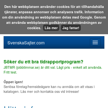
Den här webbplatsen använder cookies för att tillhandahålla
tjänster, anpassa annonser och analysera trafik. Information
Sök i katalogen eller på webben:
om din användning av webbplatsen delas med Google. Genom
att använda webbplatsen godkänner du användningen av
cookies.
Läs mer
Jag fattar!
SvenskaSajter.com
Mobilan
meny
för
svenska
Söker du ett bra tidrapportprogram?
JBTMR (jobbtimmar.se) är ditt val. Lågt pris - enkelt att använda.
Fritt test.
Öppet igen!
Seriösa företag/hemsideägare kan nu anmäla om att visas i
katalogen. Läs mer och kontakta oss vid intresse!