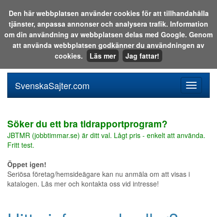
Den här webbplatsen använder cookies för att tillhandahålla
tjänster, anpassa annonser och analysera trafik. Information
Sök i katalogen eller på webben:
om din användning av webbplatsen delas med Google. Genom
att använda webbplatsen godkänner du användningen av
cookies.
Läs mer
Jag fattar!
SvenskaSajter.com
Mobilan
meny
för
svenska
Söker du ett bra tidrapportprogram?
JBTMR (jobbtimmar.se) är ditt val. Lågt pris - enkelt att använda.
Fritt test.
Öppet igen!
Seriösa företag/hemsideägare kan nu anmäla om att visas i
katalogen. Läs mer och kontakta oss vid intresse!