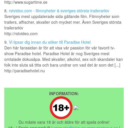
http://www.sugartime.se
8.
rstvideo.com - filmnyheter & sveriges största trailerarkiv
Sveriges mest uppdaterade sida gällande film. Filmnyheter som
trailers, affischer, skvaller och mycket mer. Även Sveriges största
trailerarkiv
http://rstvideo.com
9.
Vi tipsar dig innan du söker till Paradise Hotel
Den här fanssidan är för att visa vår passion för vår favorit tv-
show Paradise hotel. Paradise Hotel är nog Sveriges mest
omtalade dokusåpa. Med skvaller, alkohol, sex och skandaler kan
folk inte sluta så titta och bara undrar om vad det är som det [...]
http://paradisehotel.nu
INFORMATION:
Du måste vara 18 år och äldre för att spela online!
18+ | Spela ansvarsfullt |
www.stodlinjen.se
www.spelpaus.se
|