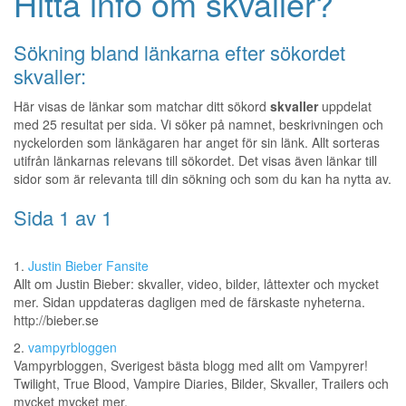
Hitta info om skvaller?
Sökning bland länkarna efter sökordet
skvaller:
Här visas de länkar som matchar ditt sökord
skvaller
uppdelat
med 25 resultat per sida. Vi söker på namnet, beskrivningen och
nyckelorden som länkägaren har anget för sin länk. Allt sorteras
utifrån länkarnas relevans till sökordet. Det visas även länkar till
sidor som är relevanta till din sökning och som du kan ha nytta av.
Sida 1 av 1
1.
Justin Bieber Fansite
Allt om Justin Bieber: skvaller, video, bilder, låttexter och mycket
mer. Sidan uppdateras dagligen med de färskaste nyheterna.
http://bieber.se
2.
vampyrbloggen
Vampyrbloggen, Sverigest bästa blogg med allt om Vampyrer!
Twilight, True Blood, Vampire Diaries, Bilder, Skvaller, Trailers och
mycket mycket mer.