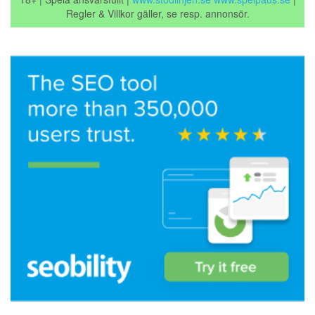
Regler & Villkor gäller, se resp. annonsör.