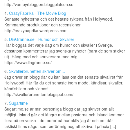
http://vampyrbloggen.bloggplatsen.se
4.
CrazyPaprika - The Movie Blog
Senaste nyheterna och det hetaste ryktena från Hollywood.
Kommande produktioner och recensioner.
http://crazypaprika.wordpress.com
5.
DinGranne.se - Humor och Skvaller
Här bloggas det varje dag om humor och skvaller i Sverige,
dessutom kommenterar jag svenska nyheter (bara de som sticker
ut). Häng med och konversera med mig!
https://www.dingranne.se/
6.
Skvallerbrunetten skriver om...
Jag driver en blogg där du kan läsa om det senaste skvallret från
Hollywood! Här får du det senaste inom mode, kändisar, skvaller,
kändisbilder och videos!
http://skvallerbrunetten.blogspot.com/
7.
Sugartime
Sugartime.se är min personliga blogg där jag skriver om allt
möjligt. Ibland går det längre mellan posterna och ibland kommer
flera på en vecka - det beror på hur aktiv jag är och om där
faktiskt finns något som berör mig nog att skriva. I princip [...]