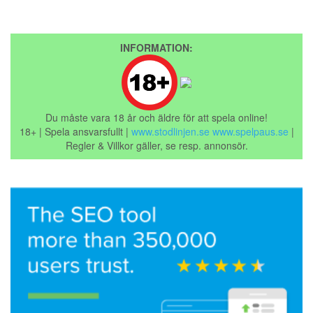
INFORMATION:
Du måste vara 18 år och äldre för att spela online!
18+ | Spela ansvarsfullt |
www.stodlinjen.se
www.spelpaus.se
|
Regler & Villkor gäller, se resp. annonsör.