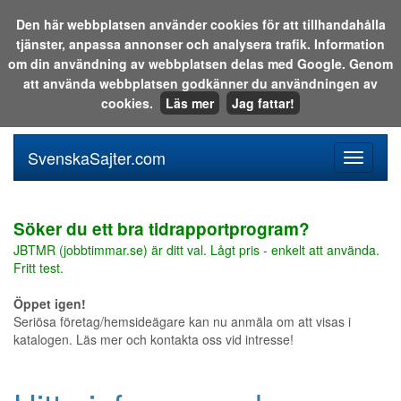
Den här webbplatsen använder cookies för att tillhandahålla
tjänster, anpassa annonser och analysera trafik. Information
Sök i katalogen eller på webben:
om din användning av webbplatsen delas med Google. Genom
att använda webbplatsen godkänner du användningen av
cookies.
Läs mer
Jag fattar!
SvenskaSajter.com
Mobilan
meny
för
svenska
Söker du ett bra tidrapportprogram?
JBTMR (jobbtimmar.se) är ditt val. Lågt pris - enkelt att använda.
Fritt test.
Öppet igen!
Seriösa företag/hemsideägare kan nu anmäla om att visas i
katalogen. Läs mer och kontakta oss vid intresse!