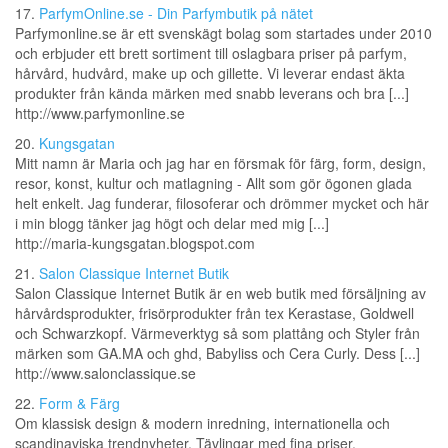
17.
ParfymOnline.se - Din Parfymbutik på nätet
Parfymonline.se är ett svenskägt bolag som startades under 2010
och erbjuder ett brett sortiment till oslagbara priser på parfym,
hårvård, hudvård, make up och gillette. Vi leverar endast äkta
produkter från kända märken med snabb leverans och bra [...]
http://www.parfymonline.se
20.
Kungsgatan
Mitt namn är Maria och jag har en försmak för färg, form, design,
resor, konst, kultur och matlagning - Allt som gör ögonen glada
helt enkelt. Jag funderar, filosoferar och drömmer mycket och här
i min blogg tänker jag högt och delar med mig [...]
http://maria-kungsgatan.blogspot.com
21.
Salon Classique Internet Butik
Salon Classique Internet Butik är en web butik med försäljning av
hårvårdsprodukter, frisörprodukter från tex Kerastase, Goldwell
och Schwarzkopf. Värmeverktyg så som plattång och Styler från
märken som GA.MA och ghd, Babyliss och Cera Curly. Dess [...]
http://www.salonclassique.se
22.
Form & Färg
Om klassisk design & modern inredning, internationella och
scandinaviska trendnyheter. Tävlingar med fina priser.