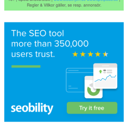
Regler & Villkor gäller, se resp. annonsör.