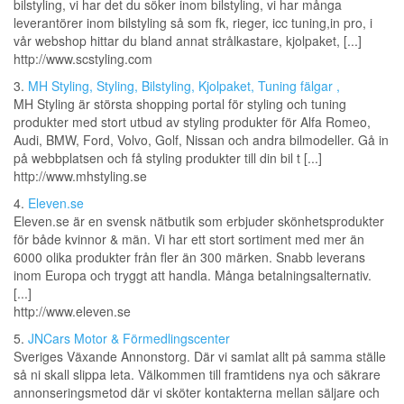
bilstyling, vi har det du söker inom bilstyling, vi har många
leverantörer inom bilstyling så som fk, rieger, icc tuning,in pro, i
vår webshop hittar du bland annat strålkastare, kjolpaket, [...]
http://www.scstyling.com
3.
MH Styling, Styling, Bilstyling, Kjolpaket, Tuning fälgar ,
MH Styling är största shopping portal för styling och tuning
produkter med stort utbud av styling produkter för Alfa Romeo,
Audi, BMW, Ford, Volvo, Golf, Nissan och andra bilmodeller. Gå in
på webbplatsen och få styling produkter till din bil t [...]
http://www.mhstyling.se
4.
Eleven.se
Eleven.se är en svensk nätbutik som erbjuder skönhetsprodukter
för både kvinnor & män. Vi har ett stort sortiment med mer än
6000 olika produkter från fler än 300 märken. Snabb leverans
inom Europa och tryggt att handla. Många betalningsalternativ.
[...]
http://www.eleven.se
5.
JNCars Motor & Förmedlingscenter
Sveriges Växande Annonstorg. Där vi samlat allt på samma ställe
så ni skall slippa leta. Välkommen till framtidens nya och säkrare
annonseringsmetod där vi sköter kontakterna mellan säljare och