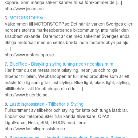
köpare. Som många säkert känner till så förekommer de [...]
http://www.jncars.nu
6.
MOTORSTOPP.se
Välkommen till MOTORSTOPP.se Det här är varken Sveriges eller
nordens största märkesoberoende bilcommunity, inte heller den
snabbast växande. Däremot är det med säkerhet Sveriges enda
riktiga motorsajt med en seriös bredd inom motorhobbyn på hjul
[...]
http://www.motorstopp.se
7.
BlueRide - Bilstyling styling tuning neon neonljus m.m
Här hittar du det mesta inom bilstyling, neonljus och roliga
tillbehör till bilen. Webbshoppen är full med produkter som är ett
måste för dig som gillar just styling. Blue light, black light, styling,
biltillbehör - allt för att pimpa din ride [...]
http://www.blueride.se
8.
Lastbilsgrossisten - Tillbehör & Styling
Fullsortiment av tillbehör och styling för lätta och tunga lastbilar.
Enbart kvalitetsprodukter från kända tillverkare. QPAX,
LightForce, Hella, SIM, LEDON med flera.
http://www.lastbilsgrossisten.se
9.
Bangerhead.se - Hårvård, Hårprodukter, Schampo, Balsam,