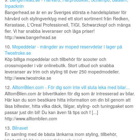
Inpacknin
Bangerhead.se är en av Sveriges största e-handelsplatser för
hårvård och stylingverktyg med ett stort sortiment från Redken,
Kerastase, L'Oreal Professionell, TIGI, Schwarzkopf och många
fler. Vi har snabba leveranser och låga priser!
http://www.bangerhead.se
10.
Mopeddelar - mängder av moped reservdelar i lager på
Twostroke.se
Köp billiga mopeddelar och tillbehör för scooter och
crossmopeder i vår onlinebutik. Stort utbud och snabba
leveranser av trim och styling till över 250 mopedmodeller.
http://www.twostroke.se
12.
AlltomBilen.com - För dig som inte vill sluta leka med bilar...
AlltomBilen.com är bilvertikalen för dig som är intresserad av bilar.
Här kan du som besökare hitta information om din bil genom att
läsa biltester, hitta vilka däck, fälgar, styling- och tuningpaket som
passar just din bil! Du kan även få tips och f [...]
http://www.alltombilen.com
13.
Bilnavet
En samling med de bästa länkarna inom styling, tillbehör,