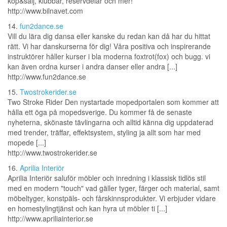
köp&sälj, klubbar, reservdelar och mer!
http://www.bilnavet.com
14.
fun2dance.se
Vill du lära dig dansa eller kanske du redan kan då har du hittat
rätt. Vi har danskurserna för dig! Våra positiva och inspirerande
instruktörer håller kurser i bla moderna foxtrot(fox) och bugg. vi
kan även ordna kurser i andra danser eller andra [...]
http://www.fun2dance.se
15.
Twostrokerider.se
Two Stroke Rider Den nystartade mopedportalen som kommer att
hålla ett öga på mopedsverige. Du kommer få de senaste
nyheterna, skönaste tävlingarna och alltid känna dig uppdaterad
med trender, träffar, effektsystem, styling ja allt som har med
mopede [...]
http://www.twostrokerider.se
16.
Aprilia Interiör
Aprilia Interiör saluför möbler och inredning i klassisk tidlös stil
med en modern "touch" vad gäller tyger, färger och material, samt
möbeltyger, konstpäls- och fårskinnsprodukter. Vi erbjuder vidare
en homestylingtjänst och kan hyra ut möbler ti [...]
http://www.apriliainterior.se