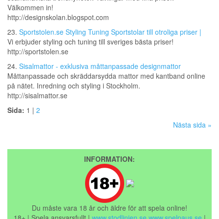
Välkommen in!
http://designskolan.blogspot.com
23.
Sportstolen.se Styling Tuning Sportstolar till otroliga priser |
Vi erbjuder styling och tuning till sveriges bästa priser!
http://sportstolen.se
24.
Sisalmattor - exklusiva måttanpassade designmattor
Måttanpassade och skräddarsydda mattor med kantband online
på nätet. Inredning och styling i Stockholm.
http://sisalmattor.se
Sida:
1 |
2
Nästa sida »
INFORMATION:
Du måste vara 18 år och äldre för att spela online!
18+ | Spela ansvarsfullt |
www.stodlinjen.se
www.spelpaus.se
|