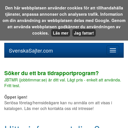
Den här webbplatsen använder cookies för att tillhandahålla
tjänster, anpassa annonser och analysera trafik. Information
Sök i katalogen eller på webben:
om din användning av webbplatsen delas med Google. Genom
att använda webbplatsen godkänner du användningen av
cookies.
Läs mer
Jag fattar!
SvenskaSajter.com
Mobilan
meny
för
svenska
Söker du ett bra tidrapportprogram?
JBTMR (jobbtimmar.se) är ditt val. Lågt pris - enkelt att använda.
Fritt test.
Öppet igen!
Seriösa företag/hemsideägare kan nu anmäla om att visas i
katalogen. Läs mer och kontakta oss vid intresse!