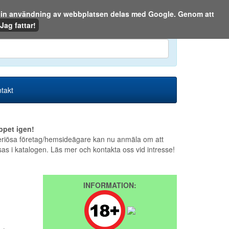
m din användning av webbplatsen delas med Google. Genom att
Den 6 augusti 2026
Jag fattar!
en eller på webben:
takt
ppet igen!
riösa företag/hemsideägare kan nu anmäla om att
sas i katalogen. Läs mer och kontakta oss vid intresse!
INFORMATION: