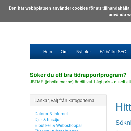
Den här webbplatsen använder cookies för att tillhandahåll
använda w
Hem
Om
Nyheter
Få bättre SEO
Söker du ett bra tidrapportprogram?
JBTMR (jobbtimmar.se) är ditt val. Lågt pris - enkelt att
Länkar, välj från kategorierna
Hit
Datorer & Internet
Djur & husdjur
Sökni
E-butiker & Webbshoppar