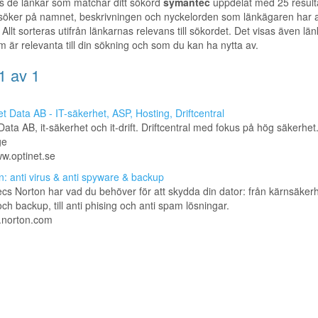
s de länkar som matchar ditt sökord
symantec
uppdelat med 25 result
 söker på namnet, beskrivningen och nyckelorden som länkägaren har a
 Allt sorteras utifrån länkarnas relevans till sökordet. Det visas även länka
m är relevanta till din sökning och som du kan ha nytta av.
1 av 1
t Data AB - IT-säkerhet, ASP, Hosting, Driftcentral
Data AB, it-säkerhet och it-drift. Driftcentral med fokus på hög säkerhet
ge
ww.optinet.se
n: anti virus & anti spyware & backup
s Norton har vad du behöver för att skydda din dator: från kärnsäker
 och backup, till anti phising och anti spam lösningar.
e.norton.com