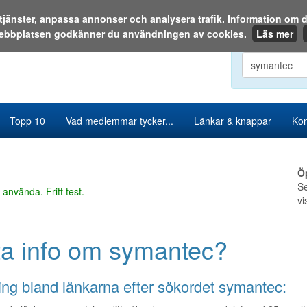
a tjänster, anpassa annonser och analysera trafik. Information o
ebbplatsen godkänner du användningen av cookies.
Läs mer
Sök i katalog
Topp 10
Vad medlemmar tycker...
Länkar & knappar
Kon
Ö
Se
 använda. Fritt test.
vi
ta info om symantec?
ng bland länkarna efter sökordet symantec: