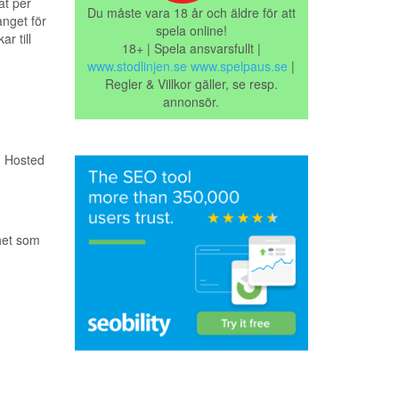
at per
Du måste vara 18 år och äldre för att
nget för
spela online!
r till
18+ | Spela ansvarsfullt |
www.stodlinjen.se
www.spelpaus.se
|
Regler & Villkor gäller, se resp.
annonsör.
. Hosted
het som