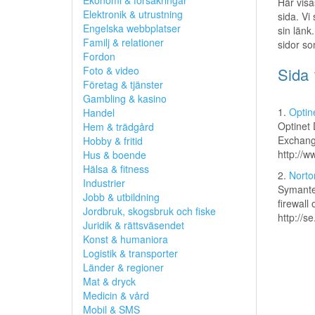
Ekonomi & försäkringar
Här visa
Elektronik & utrustning
sida. Vi
Engelska webbplatser
sin länk.
Familj & relationer
sidor so
Fordon
Foto & video
Sida 
Företag & tjänster
Gambling & kasino
1.
Optine
Handel
Optinet 
Hem & trädgård
Exchan
Hobby & fritid
http://w
Hus & boende
Hälsa & fitness
2.
Norto
Industrier
Symantec
Jobb & utbildning
firewall
Jordbruk, skogsbruk och fiske
http://s
Juridik & rättsväsendet
Konst & humaniora
Logistik & transporter
Länder & regioner
Mat & dryck
Medicin & vård
Mobil & SMS