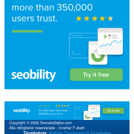
Copyright © 2026 SvenskaSajter.com
Alla rättigheter reserverade - Innehar F-skatt.
Thumbshots
:
Website Thumbshots by PagePeeker