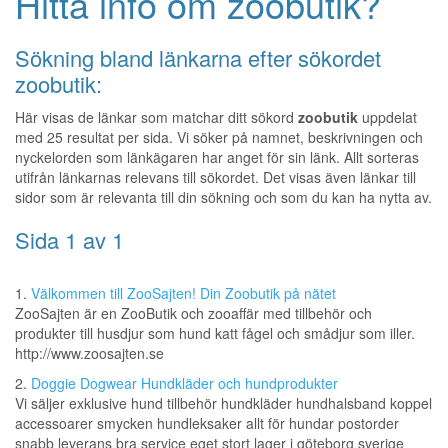
Hitta info om zoobutik?
Sökning bland länkarna efter sökordet
zoobutik:
Här visas de länkar som matchar ditt sökord
zoobutik
uppdelat
med 25 resultat per sida. Vi söker på namnet, beskrivningen och
nyckelorden som länkägaren har anget för sin länk. Allt sorteras
utifrån länkarnas relevans till sökordet. Det visas även länkar till
sidor som är relevanta till din sökning och som du kan ha nytta av.
Sida 1 av 1
1.
Välkommen till ZooSajten! Din Zoobutik på nätet
ZooSajten är en ZooButik och zooaffär med tillbehör och
produkter till husdjur som hund katt fågel och smådjur som iller.
http://www.zoosajten.se
2.
Doggie Dogwear Hundkläder och hundprodukter
Vi säljer exklusive hund tillbehör hundkläder hundhalsband koppel
accessoarer smycken hundleksaker allt för hundar postorder
snabb leverans bra service eget stort lager i göteborg sverige