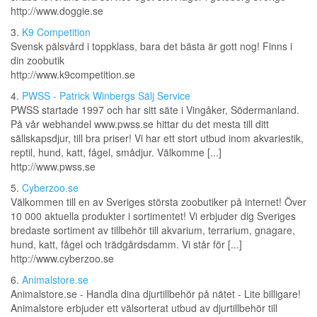
http://www.doggie.se
3.
K9 Competition
Svensk pälsvård i toppklass, bara det bästa är gott nog! Finns i
din zoobutik
http://www.k9competition.se
4.
PWSS - Patrick Winbergs Sälj Service
PWSS startade 1997 och har sitt säte i Vingåker, Södermanland.
På vår webhandel www.pwss.se hittar du det mesta till ditt
sällskapsdjur, till bra priser! Vi har ett stort utbud inom akvariestik,
reptil, hund, katt, fågel, smådjur. Välkomme [...]
http://www.pwss.se
5.
Cyberzoo.se
Välkommen till en av Sveriges största zoobutiker på internet! Över
10 000 aktuella produkter i sortimentet! Vi erbjuder dig Sveriges
bredaste sortiment av tillbehör till akvarium, terrarium, gnagare,
hund, katt, fågel och trädgårdsdamm. Vi står för [...]
http://www.cyberzoo.se
6.
Animalstore.se
Animalstore.se - Handla dina djurtillbehör på nätet - Lite billigare!
Animalstore erbjuder ett välsorterat utbud av djurtillbehör till