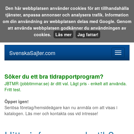
Den här webbplatsen använder cookies för att tillhandahålla
tjänster, anpassa annonser och analysera trafik. Information
Sök i katalogen eller på webben:
om din användning av webbplatsen delas med Google. Genom
att använda webbplatsen godkänner du användningen av
cookies.
Läs mer
Jag fattar!
SvenskaSajter.com
Mobilan
meny
för
svenska
Söker du ett bra tidrapportprogram?
JBTMR (jobbtimmar.se) är ditt val. Lågt pris - enkelt att använda.
Fritt test.
Öppet igen!
Seriösa företag/hemsideägare kan nu anmäla om att visas i
katalogen. Läs mer och kontakta oss vid intresse!