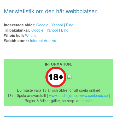
Mer statistik om den här webbplatsen
Indexerade sidor:
Google
|
Yahoo!
|
Bing
Tillbakalänkar:
Google
|
Yahoo!
|
Bing
Whois koll:
Who.is
Webbhistorik:
Internet Archive
INFORMATION:
Du måste vara 18 år och äldre för att spela online!
18+ | Spela ansvarsfullt |
www.stodlinjen.se
www.spelpaus.se
|
Regler & Villkor gäller, se resp. annonsör.