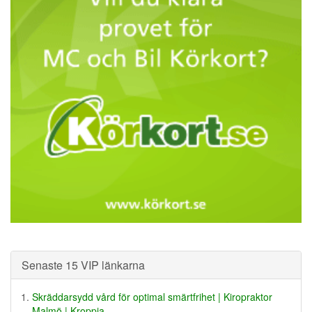
Senaste 15 VIP länkarna
Skräddarsydd vård för optimal smärtfrihet | Kiropraktor
Malmö | Kroppia