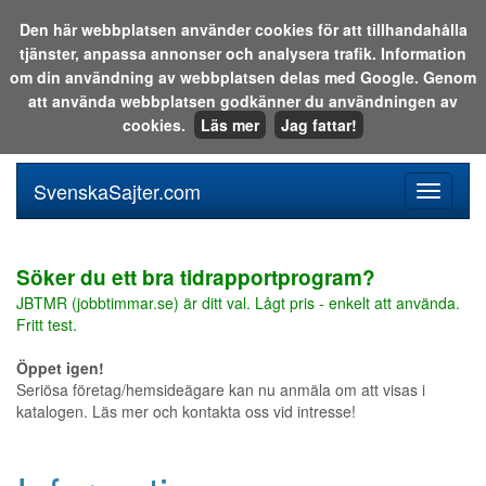
Den här webbplatsen använder cookies för att tillhandahålla
tjänster, anpassa annonser och analysera trafik. Information
Sök i katalogen eller på webben:
om din användning av webbplatsen delas med Google. Genom
att använda webbplatsen godkänner du användningen av
cookies.
Läs mer
Jag fattar!
SvenskaSajter.com
Mobilan
meny
för
svenska
Söker du ett bra tidrapportprogram?
JBTMR (jobbtimmar.se) är ditt val. Lågt pris - enkelt att använda.
Fritt test.
Öppet igen!
Seriösa företag/hemsideägare kan nu anmäla om att visas i
katalogen. Läs mer och kontakta oss vid intresse!