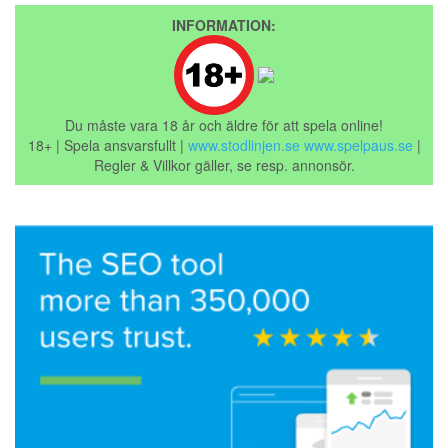
INFORMATION:
Du måste vara 18 år och äldre för att spela online!
18+ | Spela ansvarsfullt |
www.stodlinjen.se
www.spelpaus.se
|
Regler & Villkor gäller, se resp. annonsör.