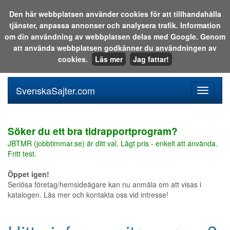
Den här webbplatsen använder cookies för att tillhandahålla
tjänster, anpassa annonser och analysera trafik. Information
Sök i katalogen eller på webben:
om din användning av webbplatsen delas med Google. Genom
att använda webbplatsen godkänner du användningen av
cookies.
Läs mer
Jag fattar!
SvenskaSajter.com
Mobilan
meny
för
svenska
Söker du ett bra tidrapportprogram?
JBTMR (jobbtimmar.se) är ditt val. Lågt pris - enkelt att använda.
Fritt test.
Öppet igen!
Seriösa företag/hemsideägare kan nu anmäla om att visas i
katalogen. Läs mer och kontakta oss vid intresse!