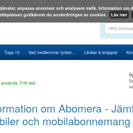
a tjänster, anpassa annonser och analysera trafik. Information o
ebbplatsen godkänner du användningen av cookies.
Läs mer
Sök i katalog
Topp 10
Vad medlemmar tycker...
Länkar & knappar
Kon
Ö
Se
 använda. Fritt test.
vi
ormation om Abomera - Jäm
biler och mobilabonnemang