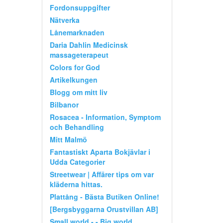
Fordonsuppgifter
Nätverka
Lånemarknaden
Daria Dahlin Medicinsk
massageterapeut
Colors for God
Artikelkungen
Blogg om mitt liv
Bilbanor
Rosacea - Information, Symptom
och Behandling
Mitt Malmö
Fantastiskt Aparta Bokjävlar i
Udda Categorier
Streetwear | Affärer tips om var
kläderna hittas.
Plattång - Bästa Butiken Online!
[Bergsbyggarna Orustvillan AB]
Small world - - Big world