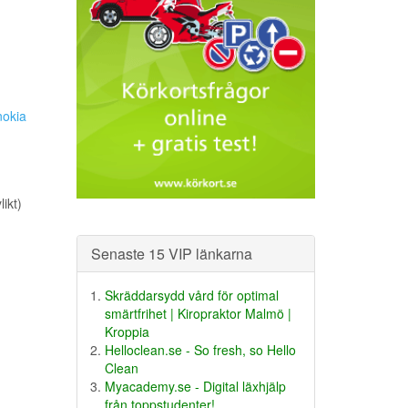
nokia
ikt)
Senaste 15 VIP länkarna
Skräddarsydd vård för optimal
smärtfrihet | Kiropraktor Malmö |
Kroppia
Helloclean.se - So fresh, so Hello
Clean
Myacademy.se - Digital läxhjälp
från toppstudenter!