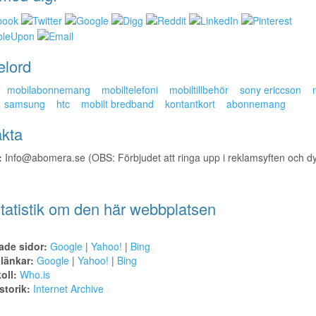
elord
mobilabonnemang
mobiltelefoni
mobiltillbehör
sony ericcson
samsung
htc
mobilt bredband
kontantkort
abonnemang
kta
:
Info@abomera.se (OBS: Förbjudet att ringa upp i reklamsyften och dyl
tatistik om den här webbplatsen
ade sidor:
Google
|
Yahoo!
|
Bing
alänkar:
Google
|
Yahoo!
|
Bing
oll:
Who.is
torik:
Internet Archive