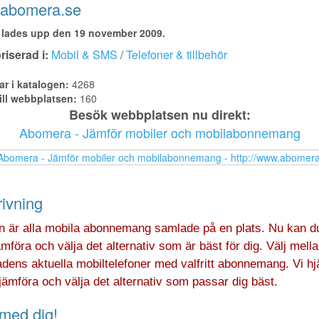
abomera.se
lades upp den 19 november 2009.
iserad i:
Mobil & SMS
/
Telefoner & tillbehör
ar i katalogen:
4268
ill webbplatsen:
160
Besök webbplatsen nu direkt:
Abomera - Jämför mobiler och mobilabonnemang
ivning
en är alla mobila abonnemang samlade på en plats. Nu kan 
mföra och välja det alternativ som är bäst för dig. Välj mell
ens aktuella mobiltelefoner med valfritt abonnemang. Vi hj
 jämföra och välja det alternativ som passar dig bäst.
med dig!