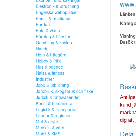
Ekonomi & försäkringar
www.
Elektronik & utrustning
Engelska webbplatser
Länken 
Familj & relationer
Kategor
Fordon
Foto & video
Visning
Företag & tjänster
Besök t
Gambling & kasino
Handel
Hem & trädgård
Hobby & fritid
Hus & boende
Hälsa & fitness
Industrier
Beskr
Jobb & utbildning
Jordbruk, skogsbruk och fiske
Juridik & rättsväsendet
Äntlig
Konst & humaniora
kund jä
Logistik & transporter
marknad
Länder & regioner
dig att
Mat & dryck
Medicin & vård
Dela 
Mobil & SMS