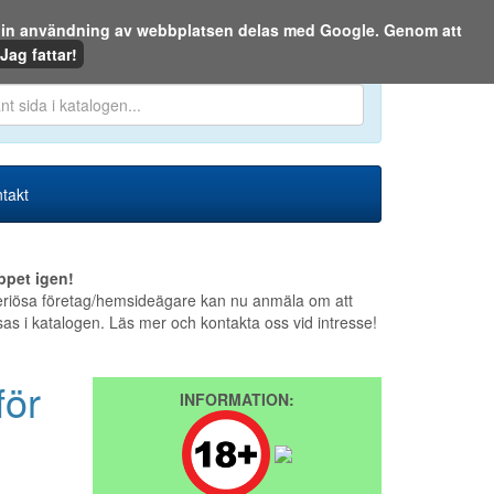
m din användning av webbplatsen delas med Google. Genom att
Den 7 augusti 2026
Jag fattar!
en eller på webben:
takt
ppet igen!
riösa företag/hemsideägare kan nu anmäla om att
sas i katalogen. Läs mer och kontakta oss vid intresse!
för
INFORMATION: