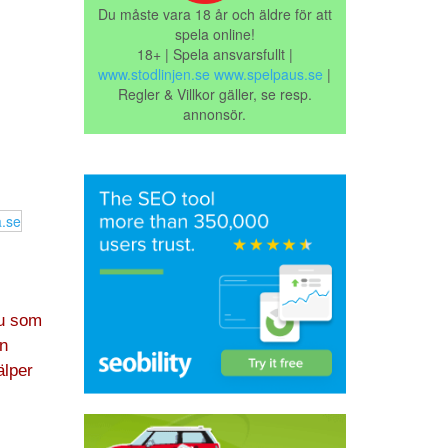
Du måste vara 18 år och äldre för att
spela online!
18+ | Spela ansvarsfullt |
www.stodlinjen.se
www.spelpaus.se
|
Regler & Villkor gäller, se resp.
annonsör.
du som
an
älper