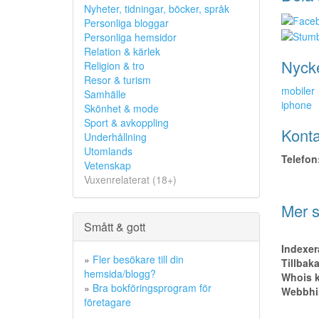
Nyheter, tidningar, böcker, språk
Personliga bloggar
Personliga hemsidor
Relation & kärlek
Nyck
Religion & tro
Resor & turism
mobiler
Samhälle
iphone
Skönhet & mode
Sport & avkoppling
Konta
Underhållning
Utomlands
Telefon
Vetenskap
Vuxenrelaterat (18+)
Mer s
Smått & gott
Indexer
»
Fler besökare till din
Tillbak
hemsida/blogg?
Whois k
»
Bra bokföringsprogram för
Webbhis
företagare