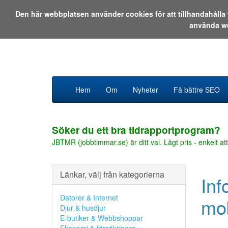
Den här webbplatsen använder cookies för att tillhandahåll
använda w
Hem
Om
Nyheter
Få bättre SEO
Söker du ett bra tidrapportprogram?
JBTMR (jobbtimmar.se) är ditt val. Lågt pris - enkelt att
Länkar, välj från kategorierna
Inf
Datorer & Internet
mo
Djur & husdjur
E-butiker & Webbshoppar