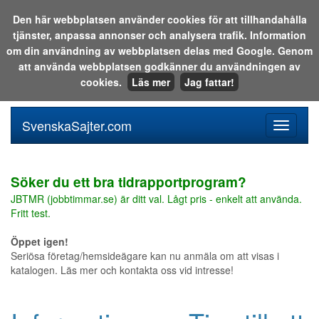
Den här webbplatsen använder cookies för att tillhandahålla
tjänster, anpassa annonser och analysera trafik. Information
Sök i katalogen eller på webben:
om din användning av webbplatsen delas med Google. Genom
att använda webbplatsen godkänner du användningen av
cookies.
Läs mer
Jag fattar!
SvenskaSajter.com
Mobilan
meny
för
svenska
Söker du ett bra tidrapportprogram?
JBTMR (jobbtimmar.se) är ditt val. Lågt pris - enkelt att använda.
Fritt test.
Öppet igen!
Seriösa företag/hemsideägare kan nu anmäla om att visas i
katalogen. Läs mer och kontakta oss vid intresse!