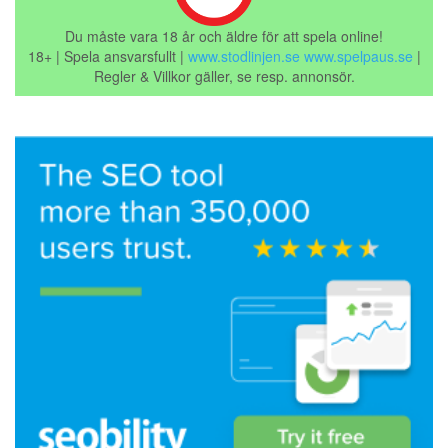
Du måste vara 18 år och äldre för att spela online!
18+ | Spela ansvarsfullt |
www.stodlinjen.se
www.spelpaus.se
|
Regler & Villkor gäller, se resp. annonsör.