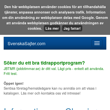
Den här webbplatsen använder cookies för att tillhandahålla
tjänster, anpassa annonser och analysera trafik. Information
Sök i katalogen eller på webben:
om din användning av webbplatsen delas med Google. Genom
att använda webbplatsen godkänner du användningen av
cookies.
Läs mer
Jag fattar!
SvenskaSajter.com
Mobilan
meny
för
svenska
Söker du ett bra tidrapportprogram?
JBTMR (jobbtimmar.se) är ditt val. Lågt pris - enkelt att använda.
Fritt test.
Öppet igen!
Seriösa företag/hemsideägare kan nu anmäla om att visas i
katalogen. Läs mer och kontakta oss vid intresse!