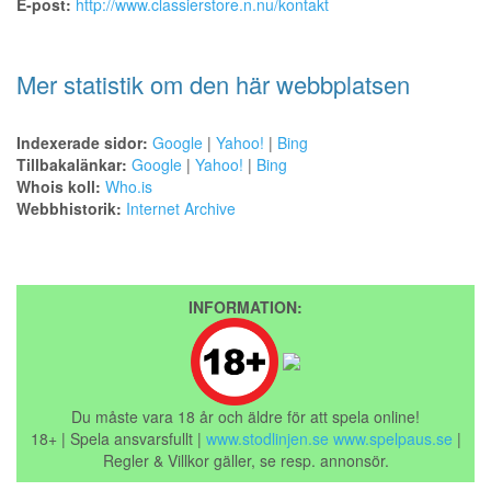
E-post:
http://www.classierstore.n.nu/kontakt
Mer statistik om den här webbplatsen
Indexerade sidor:
Google
|
Yahoo!
|
Bing
Tillbakalänkar:
Google
|
Yahoo!
|
Bing
Whois koll:
Who.is
Webbhistorik:
Internet Archive
INFORMATION:
Du måste vara 18 år och äldre för att spela online!
18+ | Spela ansvarsfullt |
www.stodlinjen.se
www.spelpaus.se
|
Regler & Villkor gäller, se resp. annonsör.