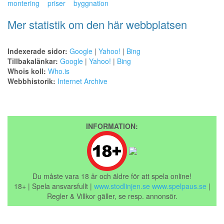
montering
priser
byggnation
Mer statistik om den här webbplatsen
Indexerade sidor:
Google
|
Yahoo!
|
Bing
Tillbakalänkar:
Google
|
Yahoo!
|
Bing
Whois koll:
Who.is
Webbhistorik:
Internet Archive
INFORMATION:
Du måste vara 18 år och äldre för att spela online!
18+ | Spela ansvarsfullt |
www.stodlinjen.se
www.spelpaus.se
|
Regler & Villkor gäller, se resp. annonsör.