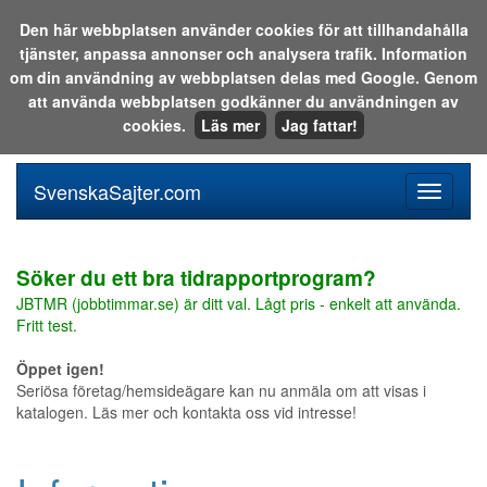
Den här webbplatsen använder cookies för att tillhandahålla
tjänster, anpassa annonser och analysera trafik. Information
Sök i katalogen eller på webben:
om din användning av webbplatsen delas med Google. Genom
att använda webbplatsen godkänner du användningen av
cookies.
Läs mer
Jag fattar!
SvenskaSajter.com
Mobilan
meny
för
svenska
Söker du ett bra tidrapportprogram?
JBTMR (jobbtimmar.se) är ditt val. Lågt pris - enkelt att använda.
Fritt test.
Öppet igen!
Seriösa företag/hemsideägare kan nu anmäla om att visas i
katalogen. Läs mer och kontakta oss vid intresse!