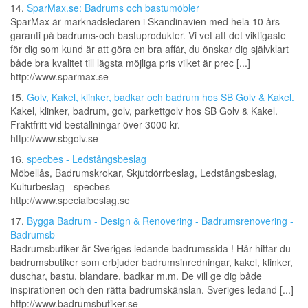
14.
SparMax.se: Badrums och bastumöbler
SparMax är marknadsledaren i Skandinavien med hela 10 års
garanti på badrums-och bastuprodukter. Vi vet att det viktigaste
för dig som kund är att göra en bra affär, du önskar dig självklart
både bra kvalitet till lägsta möjliga pris vilket är prec [...]
http://www.sparmax.se
15.
Golv, Kakel, klinker, badkar och badrum hos SB Golv & Kakel.
Kakel, klinker, badrum, golv, parkettgolv hos SB Golv & Kakel.
Fraktfritt vid beställningar över 3000 kr.
http://www.sbgolv.se
16.
specbes - Ledstångsbeslag
Möbellås, Badrumskrokar, Skjutdörrbeslag, Ledstångsbeslag,
Kulturbeslag - specbes
http://www.specialbeslag.se
17.
Bygga Badrum - Design & Renovering - Badrumsrenovering -
Badrumsb
Badrumsbutiker är Sveriges ledande badrumssida ! Här hittar du
badrumsbutiker som erbjuder badrumsinredningar, kakel, klinker,
duschar, bastu, blandare, badkar m.m. De vill ge dig både
inspirationen och den rätta badrumskänslan. Sveriges ledand [...]
http://www.badrumsbutiker.se