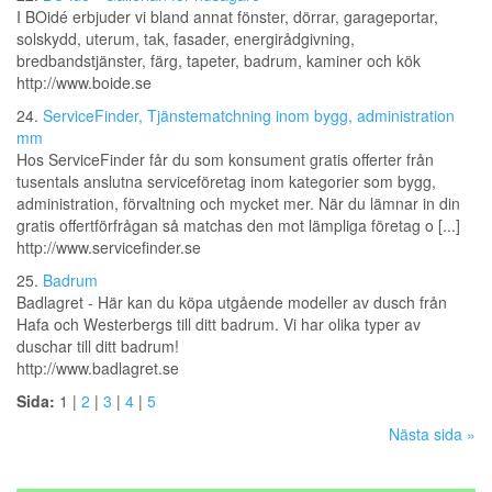
I BOidé erbjuder vi bland annat fönster, dörrar, garageportar,
solskydd, uterum, tak, fasader, energirådgivning,
bredbandstjänster, färg, tapeter, badrum, kaminer och kök
http://www.boide.se
24.
ServiceFinder, Tjänstematchning inom bygg, administration
mm
Hos ServiceFinder får du som konsument gratis offerter från
tusentals anslutna serviceföretag inom kategorier som bygg,
administration, förvaltning och mycket mer. När du lämnar in din
gratis offertförfrågan så matchas den mot lämpliga företag o [...]
http://www.servicefinder.se
25.
Badrum
Badlagret - Här kan du köpa utgående modeller av dusch från
Hafa och Westerbergs till ditt badrum. Vi har olika typer av
duschar till ditt badrum!
http://www.badlagret.se
Sida:
1 |
2
|
3
|
4
|
5
Nästa sida »