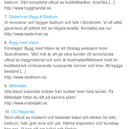
badrum. Vårt kompletta utbud av bubbelbadkar, duschka [...]
http://www.trygghandel.se
7.
Dåderman Bygg & Badrum
Vi renoverar och bygger badrum och kök i Stockholm. Vi vill alltid
garantera att jobbet blir av högsta kvalité. Kontakta oss nu!
http://www.daderman.se
8.
Bygg med vision
Företaget: Bygg med Vision är ett företag verksamt inom
Scandinavien. Vårt mål är att ge våra kunder ett annorlunda
utbud av byggmaterial och som är kostnadseffektivare med en
kvalitetsnivå motsvarande nuvarande normer och krav. Att bygga
beständ [...]
http://www.neidheim.eu
9.
Möbeljakt
Sök bland tusentals möbler från butiker över hela landet. På
Möbeljakt hittar du allt på samma plats!
http://www.mobeljakt.se
10.
CC Höganäs
Stort utbud av modernt och klassiskt kakel och klinker för kök,
badrum, hall, golv inne och ute. Hämta inspiration och kunskap
hos oss. Vi kan allt om kakel och klinker.