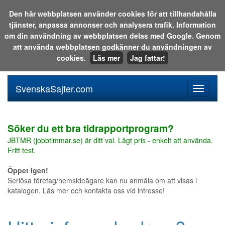
Den här webbplatsen använder cookies för att tillhandahålla
tjänster, anpassa annonser och analysera trafik. Information
Sök i katalogen eller på webben:
om din användning av webbplatsen delas med Google. Genom
att använda webbplatsen godkänner du användningen av
cookies.
Läs mer
Jag fattar!
SvenskaSajter.com
Mobilan
meny
för
svenska
Söker du ett bra tidrapportprogram?
JBTMR (jobbtimmar.se) är ditt val. Lågt pris - enkelt att använda.
Fritt test.
Öppet igen!
Seriösa företag/hemsideägare kan nu anmäla om att visas i
katalogen. Läs mer och kontakta oss vid intresse!