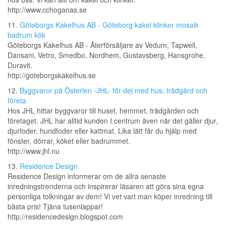
http://www.cchoganas.se
11.
Göteborgs Kakelhus AB - Göteborg kakel klinker mosaik
badrum kök
Göteborgs Kakelhus AB - Återförsäljare av Vedum, Tapwell,
Dansani, Vetro, Smedbo, Nordhem, Gustavsberg, Hansgrohe,
Duravit.
http://goteborgskakelhus.se
12.
Byggvaror på Österlen -JHL- för dej med hus, trädgård och
företa
Hos JHL hittar byggvaror till huset, hemmet, trädgården och
företaget. JHL har alltid kunden I centrum även när det gäller djur,
djurfoder, hundfoder eller kattmat. Lika lätt får du hjälp med
fönster, dörrar, köket eller badrummet.
http://www.jhl.nu
13.
Residence Design
Residence Design informerar om de allra senaste
inredningstrenderna och inspirerar läsaren att göra sina egna
personliga tolkningar av dem! Vi vet vart man köper inredning till
bästa pris! Tjäna tusenlappar!
http://residencedesign.blogspot.com