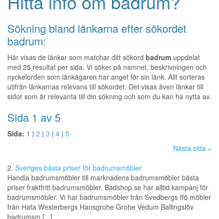
Hitta info om badrum?
Sökning bland länkarna efter sökordet
badrum:
Här visas de länkar som matchar ditt sökord
badrum
uppdelat
med 25 resultat per sida. Vi söker på namnet, beskrivningen och
nyckelorden som länkägaren har anget för sin länk. Allt sorteras
utifrån länkarnas relevans till sökordet. Det visas även länkar till
sidor som är relevanta till din sökning och som du kan ha nytta av.
Sida 1 av 5
Sida:
1 |
2
|
3
|
4
|
5
Nästa sida »
2.
Sveriges bästa priser för badrumsmöbler
Handla badrumsmöbler till marknadens badrumsmöbler bästa
priser fraktfritt badrumsmöbler. Badshop.se har alltid kampanj för
badrumsmöbler. Vi har badrumsmöbler från Svedbergs Ifö möbler
från Hafa Westerbergs Hansgrohe Grohe Vedum Ballingslöv
badrumsm [...]