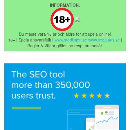
INFORMATION:
Du måste vara 18 år och äldre för att spela online!
18+ | Spela ansvarsfullt |
www.stodlinjen.se
www.spelpaus.se
|
Regler & Villkor gäller, se resp. annonsör.