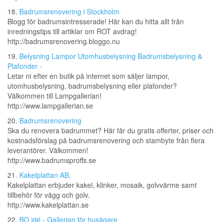
18.
Badrumsrenovering i Stockholm
Blogg för badrumsintresserade! Här kan du hitta allt från
inredningstips till artiklar om ROT avdrag!
http://badrumsrenovering.bloggo.nu
19.
Belysning Lampor Utomhusbelysning Badrumsbelysning &
Plafonder -
Letar ni efter en butik på internet som säljer lampor,
utomhusbelysning, badrumsbelysning eller plafonder?
Välkommen till Lampgallerian!
http://www.lampgallerian.se
20.
Badrumsrenovering
Ska du renovera badrummet? Här får du gratis offerter, priser och
kostnadsförslag på badrumsrenovering och stambyte från flera
leverantörer. Välkommen!
http://www.badrumsproffs.se
21.
Kakelplattan AB,
Kakelplattan erbjuder kakel, klinker, mosaik, golvvärme samt
tillbehör för vägg och golv.
http://www.kakelplattan.se
22.
BO idé - Gallerian för husägare