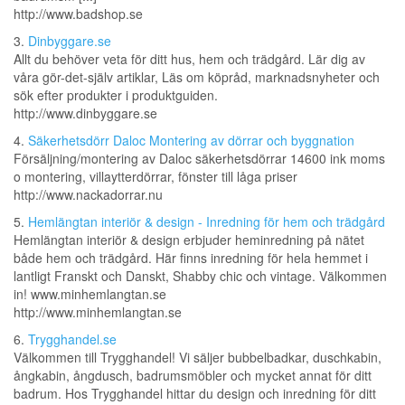
http://www.badshop.se
3.
Dinbyggare.se
Allt du behöver veta för ditt hus, hem och trädgård. Lär dig av
våra gör-det-själv artiklar, Läs om köpråd, marknadsnyheter och
sök efter produkter i produktguiden.
http://www.dinbyggare.se
4.
Säkerhetsdörr Daloc Montering av dörrar och byggnation
Försäljning/montering av Daloc säkerhetsdörrar 14600 ink moms
o montering, villaytterdörrar, fönster till låga priser
http://www.nackadorrar.nu
5.
Hemlängtan interiör & design - Inredning för hem och trädgård
Hemlängtan interiör & design erbjuder heminredning på nätet
både hem och trädgård. Här finns inredning för hela hemmet i
lantligt Franskt och Danskt, Shabby chic och vintage. Välkommen
in! www.minhemlangtan.se
http://www.minhemlangtan.se
6.
Trygghandel.se
Välkommen till Trygghandel! Vi säljer bubbelbadkar, duschkabin,
ångkabin, ångdusch, badrumsmöbler och mycket annat för ditt
badrum. Hos Trygghandel hittar du design och inredning för ditt