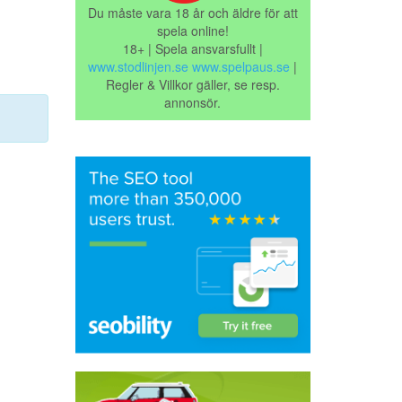
Du måste vara 18 år och äldre för att
spela online!
18+ | Spela ansvarsfullt |
www.stodlinjen.se
www.spelpaus.se
|
Regler & Villkor gäller, se resp.
annonsör.