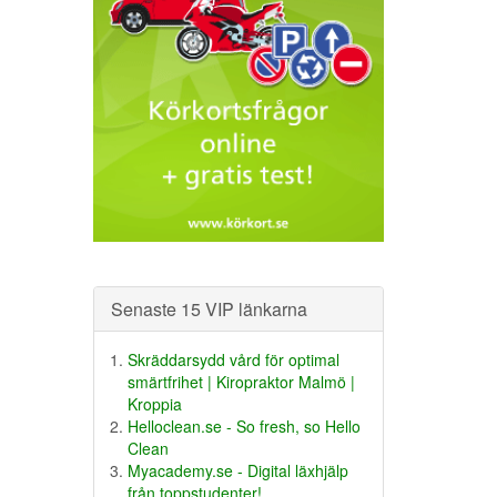
Senaste 15 VIP länkarna
Skräddarsydd vård för optimal
smärtfrihet | Kiropraktor Malmö |
Kroppia
Helloclean.se - So fresh, so Hello
Clean
Myacademy.se - Digital läxhjälp
från toppstudenter!