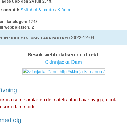
lades upp den 24 juli 2013.
iserad i:
Skönhet & mode
/
Kläder
ar i katalogen:
1748
ill webbplatsen:
2
rifierad exklusiv länkpartner 2022-12-04
Besök webbplatsen nu direkt:
Skinnjacka Dam
ivning
bsida som samlar en del nätets utbud av snygga, coola
ckor i dam modell.
med dig!