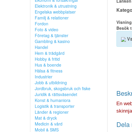
Ekonomi & försäkringar
Länken 
Elektronik & utrustning
Kategor
Engelska webbplatser
Familj & relationer
Visning
Fordon
Besök t
Foto & video
Företag & tjänster
Ve
Gambling & kasino
Handel
Hem & trädgård
Hobby & fritid
Hus & boende
Hälsa & fitness
Industrier
Jobb & utbildning
Jordbruk, skogsbruk och fiske
Beskr
Juridik & rättsväsendet
Konst & humaniora
En web
Logistik & transporter
skinnja
Länder & regioner
Mat & dryck
Dela 
Medicin & vård
Mobil & SMS