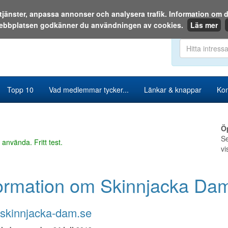
a tjänster, anpassa annonser och analysera trafik. Information o
ebbplatsen godkänner du användningen av cookies.
Läs mer
Sök i katalog
Topp 10
Vad medlemmar tycker...
Länkar & knappar
Kon
Ö
Se
 använda. Fritt test.
vi
ormation om Skinnjacka Da
skinnjacka-dam.se