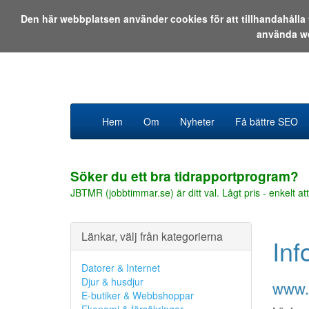
Den här webbplatsen använder cookies för att tillhandahåll
använda w
Hem
Om
Nyheter
Få bättre SEO
Söker du ett bra tidrapportprogram?
JBTMR (jobbtimmar.se) är ditt val. Lågt pris - enkelt att
Länkar, välj från kategorierna
Inf
Datorer & Internet
Djur & husdjur
www.
E-butiker & Webbshoppar