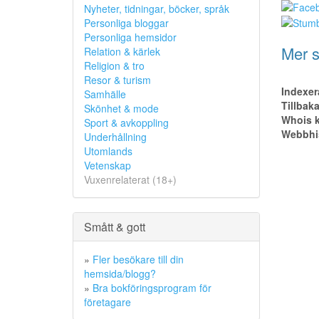
Nyheter, tidningar, böcker, språk
Personliga bloggar
Personliga hemsidor
Mer s
Relation & kärlek
Religion & tro
Resor & turism
Indexer
Samhälle
Tillbak
Skönhet & mode
Whois k
Sport & avkoppling
Webbhis
Underhållning
Utomlands
Vetenskap
Vuxenrelaterat (18+)
Smått & gott
»
Fler besökare till din
hemsida/blogg?
»
Bra bokföringsprogram för
företagare