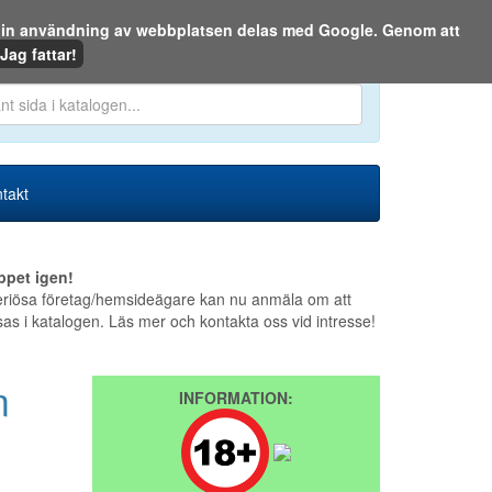
m din användning av webbplatsen delas med Google. Genom att
Den 8 augusti 2026
Jag fattar!
en eller på webben:
takt
ppet igen!
riösa företag/hemsideägare kan nu anmäla om att
sas i katalogen. Läs mer och kontakta oss vid intresse!
m
INFORMATION: