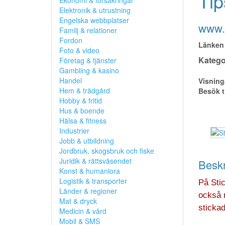
Tip
Ekonomi & försäkringar
Elektronik & utrustning
Engelska webbplatser
www.s
Familj & relationer
Fordon
Länken 
Foto & video
Kategor
Företag & tjänster
Gambling & kasino
Handel
Visning
Hem & trädgård
Besök t
Hobby & fritid
Hus & boende
Hälsa & fitness
Industrier
Jobb & utbildning
Jordbruk, skogsbruk och fiske
Juridik & rättsväsendet
Beskr
Konst & humaniora
Logistik & transporter
På Stic
Länder & regioner
också m
Mat & dryck
sticka
Medicin & vård
Mobil & SMS