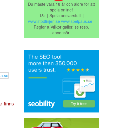
Du måste vara 18 år och äldre för att
spela online!
18+ | Spela ansvarsfullt |
www.stodlinjen.se
www.spelpaus.se
|
Regler & Villkor gäller, se resp.
annonsör.
r finns