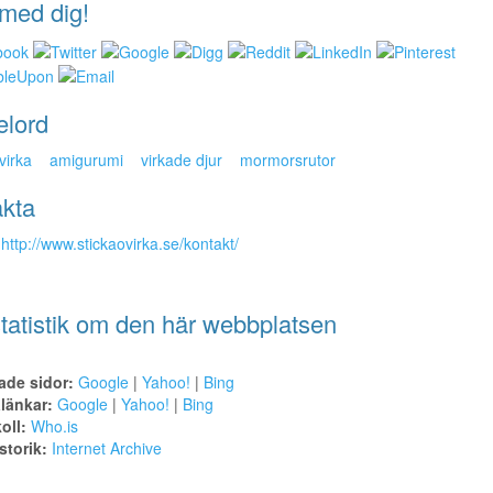
med dig!
elord
virka
amigurumi
virkade djur
mormorsrutor
kta
http://www.stickaovirka.se/kontakt/
tatistik om den här webbplatsen
ade sidor:
Google
|
Yahoo!
|
Bing
alänkar:
Google
|
Yahoo!
|
Bing
oll:
Who.is
torik:
Internet Archive