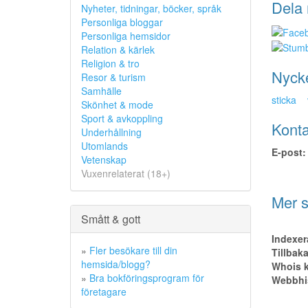
Dela 
Nyheter, tidningar, böcker, språk
Personliga bloggar
Personliga hemsidor
Relation & kärlek
Religion & tro
Nyck
Resor & turism
Samhälle
sticka
Skönhet & mode
Sport & avkoppling
Konta
Underhållning
Utomlands
E-post:
Vetenskap
Vuxenrelaterat (18+)
Mer s
Smått & gott
Indexer
»
Fler besökare till din
Tillbak
hemsida/blogg?
Whois k
»
Bra bokföringsprogram för
Webbhis
företagare