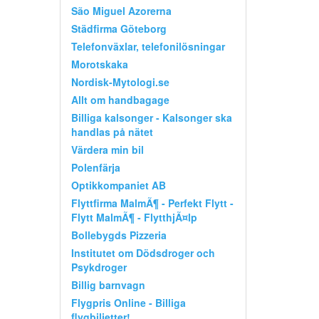
São Miguel Azorerna
Städfirma Göteborg
Telefonväxlar, telefonilösningar
Morotskaka
Nordisk-Mytologi.se
Allt om handbagage
Billiga kalsonger - Kalsonger ska
handlas på nätet
Värdera min bil
Polenfärja
Optikkompaniet AB
Flyttfirma MalmÃ¶ - Perfekt Flytt -
Flytt MalmÃ¶ - FlytthjÃ¤lp
Bollebygds Pizzeria
Institutet om Dödsdroger och
Psykdroger
Billig barnvagn
Flygpris Online - Billiga
flygbiljetter!