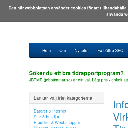
Den här webbplatsen använder cookies för att tillhandahåll
använda w
Hem
Om
Nyheter
Få bättre SEO
Söker du ett bra tidrapportprogram?
JBTMR (jobbtimmar.se) är ditt val. Lågt pris - enkelt att
Länkar, välj från kategorierna
Inf
Datorer & Internet
Vir
Djur & husdjur
E-butiker & Webbshoppar