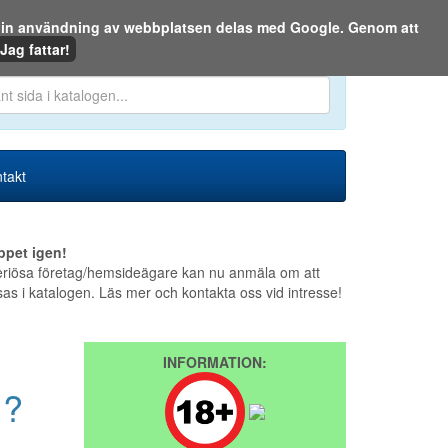
m din användning av webbplatsen delas med Google. Genom att
Den 6 augusti 2026
Jag fattar!
en eller på webben:
takt
ppet igen!
riösa företag/hemsideägare kan nu anmäla om att
sas i katalogen. Läs mer och kontakta oss vid intresse!
INFORMATION:
 ?