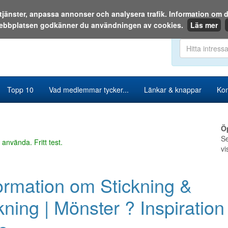
a tjänster, anpassa annonser och analysera trafik. Information o
ebbplatsen godkänner du användningen av cookies.
Läs mer
Sök i katalog
Topp 10
Vad medlemmar tycker...
Länkar & knappar
Kon
Ö
Se
 använda. Fritt test.
vi
ormation om Stickning &
kning | Mönster ? Inspiration