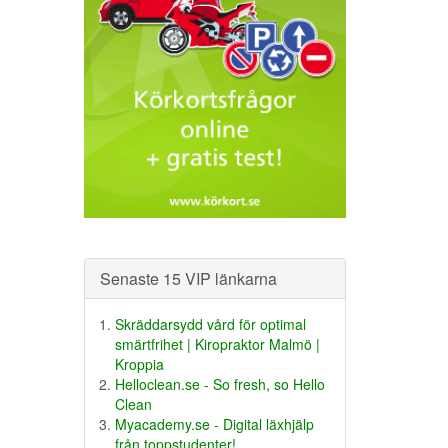
Senaste 15 VIP länkarna
Skräddarsydd vård för optimal
smärtfrihet | Kiropraktor Malmö |
Kroppia
Helloclean.se - So fresh, so Hello
Clean
Myacademy.se - Digital läxhjälp
från toppstudenter!