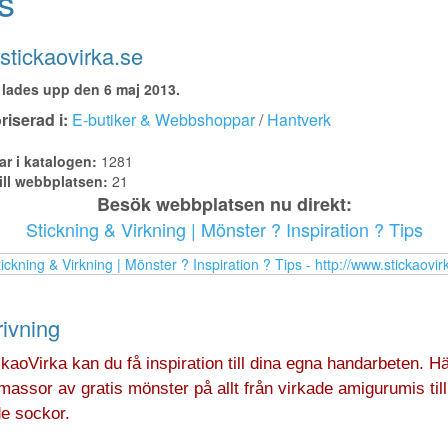
s
tickaovirka.se
lades upp den 6 maj 2013.
iserad i:
E-butiker & Webbshoppar
/
Hantverk
ar i katalogen:
1281
ill webbplatsen:
21
Besök webbplatsen nu direkt:
Stickning & Virkning | Mönster ? Inspiration ? Tips
ivning
kaoVirka kan du få inspiration till dina egna handarbeten. Hä
assor av gratis mönster på allt från virkade amigurumis till
de sockor.