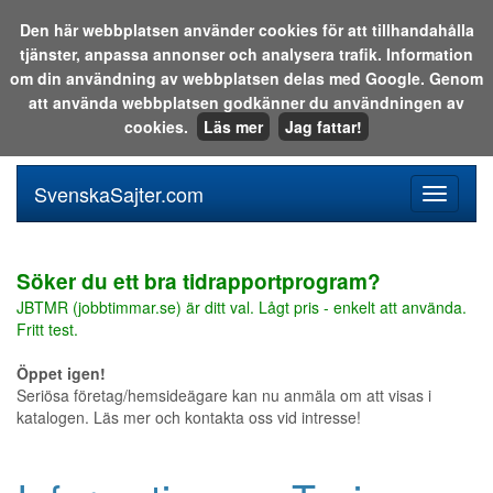
Den här webbplatsen använder cookies för att tillhandahålla
tjänster, anpassa annonser och analysera trafik. Information
Sök i katalogen eller på webben:
om din användning av webbplatsen delas med Google. Genom
att använda webbplatsen godkänner du användningen av
cookies.
Läs mer
Jag fattar!
SvenskaSajter.com
Mobilan
meny
för
svenska
Söker du ett bra tidrapportprogram?
JBTMR (jobbtimmar.se) är ditt val. Lågt pris - enkelt att använda.
Fritt test.
Öppet igen!
Seriösa företag/hemsideägare kan nu anmäla om att visas i
katalogen. Läs mer och kontakta oss vid intresse!