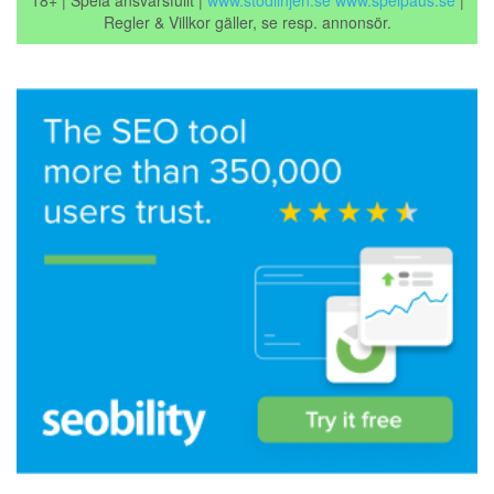
Regler & Villkor gäller, se resp. annonsör.