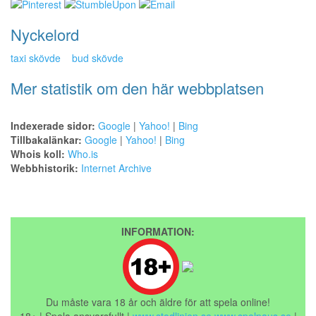
Nyckelord
taxi skövde
bud skövde
Mer statistik om den här webbplatsen
Indexerade sidor:
Google
|
Yahoo!
|
Bing
Tillbakalänkar:
Google
|
Yahoo!
|
Bing
Whois koll:
Who.is
Webbhistorik:
Internet Archive
INFORMATION:
Du måste vara 18 år och äldre för att spela online!
18+ | Spela ansvarsfullt |
www.stodlinjen.se
www.spelpaus.se
|