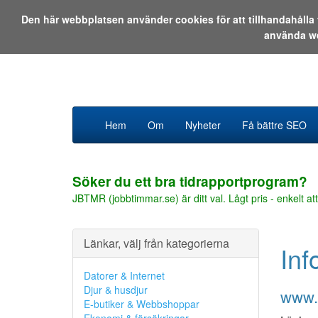
Den här webbplatsen använder cookies för att tillhandahåll
använda w
Hem
Om
Nyheter
Få bättre SEO
Söker du ett bra tidrapportprogram?
JBTMR (jobbtimmar.se) är ditt val. Lågt pris - enkelt att
Länkar, välj från kategorierna
Inf
Datorer & Internet
Djur & husdjur
www.x
E-butiker & Webbshoppar