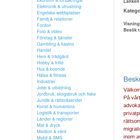
Ekonomi & försäkringar
Länken 
Elektronik & utrustning
Kategor
Engelska webbplatser
Familj & relationer
Visning
Fordon
Besök t
Foto & video
Företag & tjänster
Gambling & kasino
Handel
Hem & trädgård
Hobby & fritid
Hus & boende
Hälsa & fitness
Beskr
Industrier
Jobb & utbildning
Välkom
Jordbruk, skogsbruk och fiske
På vårt
Juridik & rättsväsendet
advokat
Konst & humaniora
Logistik & transporter
privatp
Länder & regioner
rättsom
Mat & dryck
migrat
Medicin & vård
inom av
Mobil & SMS