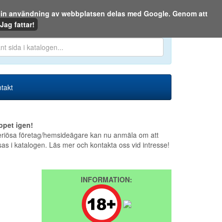
m din användning av webbplatsen delas med Google. Genom att
Den 7 augusti 2026
Jag fattar!
en eller på webben:
takt
ppet igen!
riösa företag/hemsideägare kan nu anmäla om att
sas i katalogen. Läs mer och kontakta oss vid intresse!
INFORMATION: