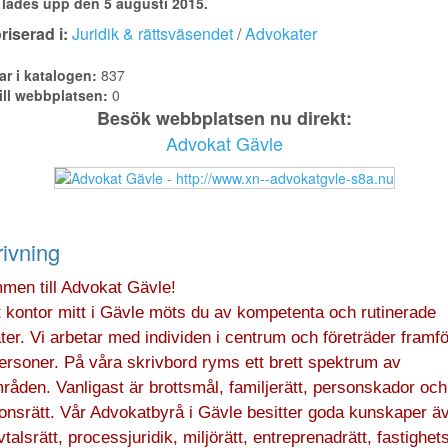
lades upp den 5 augusti 2015.
iserad i:
Juridik & rättsväsendet
/
Advokater
ar i katalogen:
837
ill webbplatsen:
0
Besök webbplatsen nu direkt:
Advokat Gävle
ivning
men till Advokat Gävle!
 kontor mitt i Gävle möts du av kompetenta och rutinerade
er. Vi arbetar med individen i centrum och företräder framför
ersoner. På våra skrivbord ryms ett brett spektrum av
råden. Vanligast är brottsmål, familjerätt, personskador och
ionsrätt. Vår Advokatbyrå i Gävle besitter goda kunskaper ä
talsrätt, processjuridik, miljörätt, entreprenadrätt, fastighets