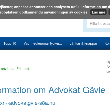
a tjänster, anpassa annonser och analysera trafik. Information o
ebbplatsen godkänner du användningen av cookies.
Läs mer
Sök i katalog
Topp 10
Vad medlemmar tycker...
Länkar & knappar
Kon
Ö
Se
 använda. Fritt test.
vi
ormation om Advokat Gävle
n--advokatgvle-s8a.nu