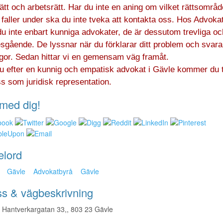
ätt och arbetsrätt. Har du inte en aning om vilket rättsområde
faller under ska du inte tveka att kontakta oss. Hos Advoka
du inte enbart kunniga advokater, de är dessutom trevliga oc
esgående. De lyssnar när du förklarar ditt problem och svara
ågor. Sedan hittar vi en gemensam väg framåt.
du efter en kunnig och empatisk advokat i Gävle kommer du t
s som juridisk representation.
med dig!
elord
Gävle
Advokatbyrå
Gävle
s & vägbeskrivning
Hantverkargatan 33,, 803 23 Gävle