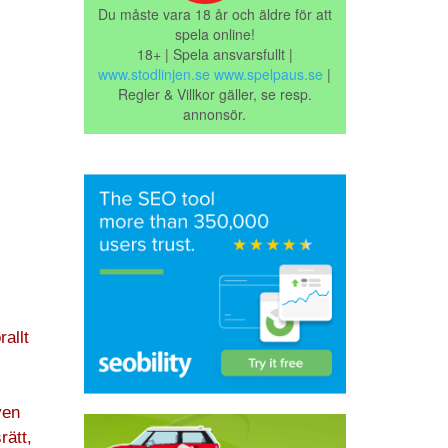
Du måste vara 18 år och äldre för att
spela online!
18+ | Spela ansvarsfullt |
www.stodlinjen.se
www.spelpaus.se
|
Regler & Villkor gäller, se resp.
annonsör.
allt
ven
rätt,