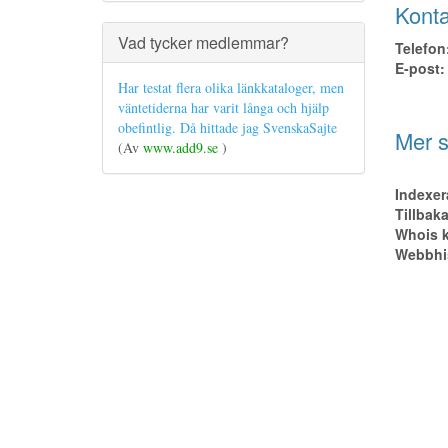
Konta
Vad tycker medlemmar?
Telefon
E-post:
Har testat flera olika länkkataloger, men
väntetiderna har varit långa och hjälp
obefintlig. Då hittade jag SvenskaSajte
Mer s
(Av
www.add9.se
)
Indexer
Tillbak
Whois k
Webbhis