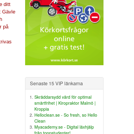
 ditt
t Gävle
h
r på
rivas
Senaste 15 VIP länkarna
Skräddarsydd vård för optimal
smärtfrihet | Kiropraktor Malmö |
Kroppia
Helloclean.se - So fresh, so Hello
Clean
Myacademy.se - Digital läxhjälp
från toppstudenter!