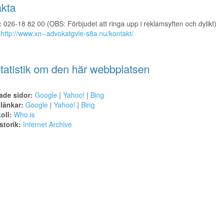
kta
:
026-18 82 00 (OBS: Förbjudet att ringa upp i reklamsyften och dylikt)
http://www.xn--advokatgvle-s8a.nu/kontakt/
tatistik om den här webbplatsen
ade sidor:
Google
|
Yahoo!
|
Bing
alänkar:
Google
|
Yahoo!
|
Bing
oll:
Who.is
torik:
Internet Archive