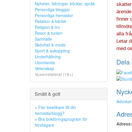
Nyheter, tidningar, böcker, språk
skatter
Personliga bloggar
ärende 
Personliga hemsidor
finner 
Relation & kärlek
tillmöt
Religion & tro
Resor & turism
alla fr
Samhälle
Letar 
Skönhet & mode
med os
Sport & avkoppling
Underhållning
Dela 
Utomlands
Vetenskap
Vuxenrelaterat (18+)
Nyck
Smått & gott
Advokat
»
Fler besökare till din
Adres
hemsida/blogg?
»
Bra bokföringsprogram för
Adress:
företagare