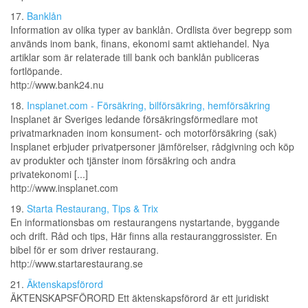
17.
Banklån
Information av olika typer av banklån. Ordlista över begrepp som
används inom bank, finans, ekonomi samt aktiehandel. Nya
artiklar som är relaterade till bank och banklån publiceras
fortlöpande.
http://www.bank24.nu
18.
Insplanet.com - Försäkring, bilförsäkring, hemförsäkring
Insplanet är Sveriges ledande försäkringsförmedlare mot
privatmarknaden inom konsument- och motorförsäkring (sak)
Insplanet erbjuder privatpersoner jämförelser, rådgivning och köp
av produkter och tjänster inom försäkring och andra
privatekonomi [...]
http://www.insplanet.com
19.
Starta Restaurang, Tips & Trix
En informationsbas om restaurangens nystartande, byggande
och drift. Råd och tips, Här finns alla restauranggrossister. En
bibel för er som driver restaurang.
http://www.startarestaurang.se
21.
Äktenskapsförord
ÄKTENSKAPSFÖRORD Ett äktenskapsförord är ett juridiskt