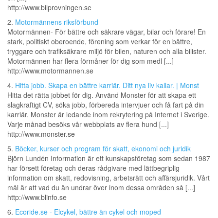
http://www.bilprovningen.se
2.
Motormännens riksförbund
Motormännen- För bättre och säkrare vägar, bilar och förare! En
stark, politiskt oberoende, förening som verkar för en bättre,
tryggare och trafiksäkrare miljö för bilen, naturen och alla bilister.
Motormännen har flera förmåner för dig som medl [...]
http://www.motormannen.se
4.
Hitta jobb. Skapa en bättre karriär. Ditt nya liv kallar. | Monst
Hitta det rätta jobbet för dig. Använd Monster för att skapa ett
slagkraftigt CV, söka jobb, förbereda intervjuer och få fart på din
karriär. Monster är ledande inom rekrytering på Internet i Sverige.
Varje månad besöks vår webbplats av flera hund [...]
http://www.monster.se
5.
Böcker, kurser och program för skatt, ekonomi och juridik
Björn Lundén Information är ett kunskapsföretag som sedan 1987
har försett företag och deras rådgivare med lättbegriplig
information om skatt, redovisning, arbetsrätt och affärsjuridik. Vårt
mål är att vad du än undrar över inom dessa områden så [...]
http://www.blinfo.se
6.
Ecoride.se - Elcykel, bättre än cykel och moped