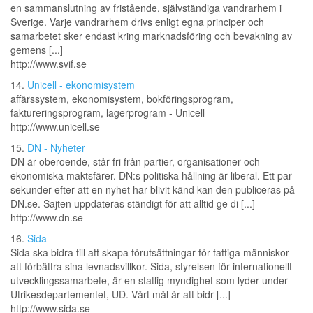
en sammanslutning av fristående, självständiga vandrarhem i
Sverige. Varje vandrarhem drivs enligt egna principer och
samarbetet sker endast kring marknadsföring och bevakning av
gemens [...]
http://www.svif.se
14.
Unicell - ekonomisystem
affärssystem, ekonomisystem, bokföringsprogram,
faktureringsprogram, lagerprogram - Unicell
http://www.unicell.se
15.
DN - Nyheter
DN är oberoende, står fri från partier, organisationer och
ekonomiska maktsfärer. DN:s politiska hållning är liberal. Ett par
sekunder efter att en nyhet har blivit känd kan den publiceras på
DN.se. Sajten uppdateras ständigt för att alltid ge di [...]
http://www.dn.se
16.
Sida
Sida ska bidra till att skapa förutsättningar för fattiga människor
att förbättra sina levnadsvillkor. Sida, styrelsen för internationellt
utvecklingssamarbete, är en statlig myndighet som lyder under
Utrikesdepartementet, UD. Vårt mål är att bidr [...]
http://www.sida.se