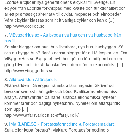
Ecoride erbjuder nya generationens elcyklar till Sverige. En
elcykel från Ecoride förknippas med kvalité och funktionalitet och
är ett prismässigt alternativ till cyklar, mopeder och elmopeder.
Våra elcyklar klassas som helt vanliga cyklar och kan d [...]
http://www.ecoride.se
7.
ViByggerHus.se - Att bygga nya hus och nytt husbygge från
hustill
Samlar bloggar om hus, hustillverkare, nya hus, husbyggen. Så
ska du bygga hus? Besök dessa bloggar för att få inspiration. Om
ViByggerHus.se Bygga ett nytt hus gör du förmodligen bara en
gång i livet och det är kanske även den största ekonomiska [...]
http://www.vibyggerhus.se
8.
Affärsvärlden Affärsjuridik
Affärsvärlden - Sveriges främsta affärsmagasin. Skriver och
bevakar svenskt näringsliv och börs. Kvalificerad ekonomisk
analys. Affärsvärlden på nätet, snabba ekonomiska nyheter,
kommentarer och dagligt nyhetsbrev. Nyheter om affärsjuridik
som upp [...]
http://www.affarsvarlden.se/affarsjuridik/
9.
IMäKLARE.SE » Företagsförmedling & Företagsmäklare
Sälja eller köpa företag? iMäklare Företagsförmedling &