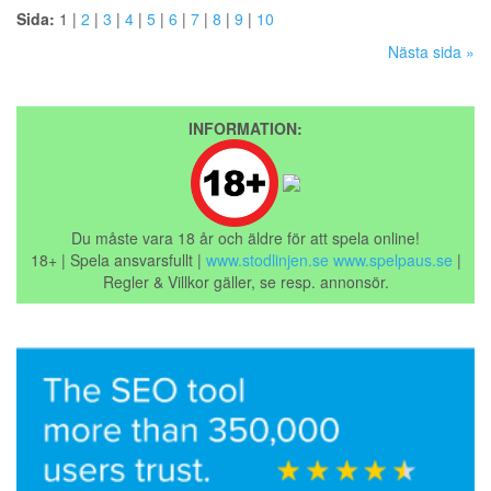
Sida:
1 |
2
|
3
|
4
|
5
|
6
|
7
|
8
|
9
|
10
Nästa sida »
INFORMATION:
Du måste vara 18 år och äldre för att spela online!
18+ | Spela ansvarsfullt |
www.stodlinjen.se
www.spelpaus.se
|
Regler & Villkor gäller, se resp. annonsör.