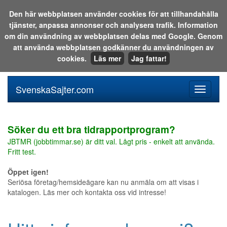
Den här webbplatsen använder cookies för att tillhandahålla
tjänster, anpassa annonser och analysera trafik. Information
Sök i katalogen eller på webben:
om din användning av webbplatsen delas med Google. Genom
att använda webbplatsen godkänner du användningen av
cookies.
Läs mer
Jag fattar!
SvenskaSajter.com
Mobilan
meny
för
svenska
Söker du ett bra tidrapportprogram?
JBTMR (jobbtimmar.se) är ditt val. Lågt pris - enkelt att använda.
Fritt test.
Öppet igen!
Seriösa företag/hemsideägare kan nu anmäla om att visas i
katalogen. Läs mer och kontakta oss vid intresse!