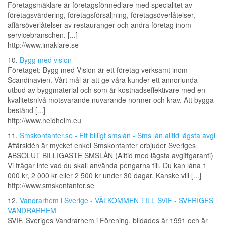
Företagsmäklare är företagsförmedlare med specialitet av
företagsvärdering, företagsförsäljning, företagsöverlåtelser,
affärsöverlåtelser av restauranger och andra företag inom
servicebranschen. [...]
http://www.imaklare.se
10.
Bygg med vision
Företaget: Bygg med Vision är ett företag verksamt inom
Scandinavien. Vårt mål är att ge våra kunder ett annorlunda
utbud av byggmaterial och som är kostnadseffektivare med en
kvalitetsnivå motsvarande nuvarande normer och krav. Att bygga
beständ [...]
http://www.neidheim.eu
11.
Smskontanter.se - Ett billigt smslån - Sms lån alltid lägsta avgi
Affärsidén är mycket enkel Smskontanter erbjuder Sveriges
ABSOLUT BILLIGASTE SMSLÅN (Alltid med lägsta avgiftgaranti)
Vi frågar inte vad du skall använda pengarna till. Du kan låna 1
000 kr, 2 000 kr eller 2 500 kr under 30 dagar. Kanske vill [...]
http://www.smskontanter.se
12.
Vandrarhem i Sverige - VÄLKOMMEN TILL SVIF - SVERIGES
VANDRARHEM
SVIF, Sveriges Vandrarhem i Förening, bildades år 1991 och är