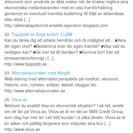
dokument som används av äkta makar när de önskar reglera sina
ekonomiska mellanhavanden med en viss framförhållning
gentemot en eventuell framtida bodelning till följd av skilsmässa
eller döds [...]
http://aktenskapsforord-enskild-egendom.blogspot.com
22.
Toppjobb.se Ange koden: LUAM
Kan du tänka dig att arbeta hemifrån och få möjlighet att... ■Vara
din egen chef? ■Bestämma över din egen framtid? ■Visa vad du
verkligen kan? ■Ha mer tid till familjen? ■Komma bort från ett
stressande/enformigt j [...]
http://www.toppjobb.se
23.
Alternativjournalen med Motgift
Web-tidning med alternativa perspektiv på medicin, ekonomi,
historia, mm, nyheter, artiklar, debatt, bloggar etc
http://www.alternativjournalen.se
25.
Vivus.se
Behöver du snabbt lösa en ekonomisk situation? I så fall, ansök
om ett lån på Vivus.se. Vivus.se är en del av SMS Credit Group,
som idag har mer än 140 000 kunder i 4 olika länder. Vivus.se är
en säker och pålitlig långivare som erbjuder sina kun [...]
http://www.vivus.se