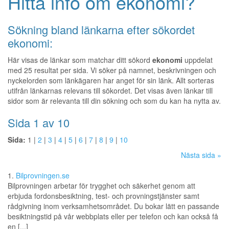
Hitta info om ekonomi?
Sökning bland länkarna efter sökordet
ekonomi:
Här visas de länkar som matchar ditt sökord
ekonomi
uppdelat
med 25 resultat per sida. Vi söker på namnet, beskrivningen och
nyckelorden som länkägaren har anget för sin länk. Allt sorteras
utifrån länkarnas relevans till sökordet. Det visas även länkar till
sidor som är relevanta till din sökning och som du kan ha nytta av.
Sida 1 av 10
Sida:
1 |
2
|
3
|
4
|
5
|
6
|
7
|
8
|
9
|
10
Nästa sida »
1.
Bilprovningen.se
Bilprovningen arbetar för trygghet och säkerhet genom att
erbjuda fordonsbesiktning, test- och provningstjänster samt
rådgivning inom verksamhetsområdet. Du bokar lätt en passande
besiktningstid på vår webbplats eller per telefon och kan också få
en [...]