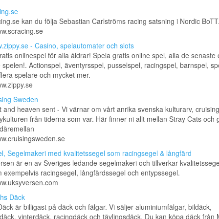
ing.se
ing.se kan du följa Sebastian Carlströms racing satsning i Nordic BoTT
ww.scracing.se
zippy.se - Casino, spelautomater och slots
ratis onlinespel för alla åldrar! Spela gratis online spel, alla de senaste
e spelen!. Actionspel, äventyrsspel, pusselspel, racingspel, barnspel, sp
 flera spelare och mycket mer.
ww.zippy.se
sing Sweden
t and heaven sent - Vi värnar om vårt anrika svenska kulturarv, cruisin
lykulturen från tiderna som var. Här finner ni allt mellan Stray Cats och
t däremellan
ww.cruisingsweden.se
l, Segelmakeri med kvalitetssegel som racingsegel & långfärd
sen är en av Sveriges ledande segelmakeri och tillverkar kvalitetssegel
 exempelvis racingsegel, långfärdssegel och entypssegel.
www.uksyversen.com
hs Däck
äck är billigast på däck och fälgar. Vi säljer aluminiumfälgar, bildäck,
ck, vinterdäck, racingdäck och tävlingsdäck. Du kan köpa däck från M