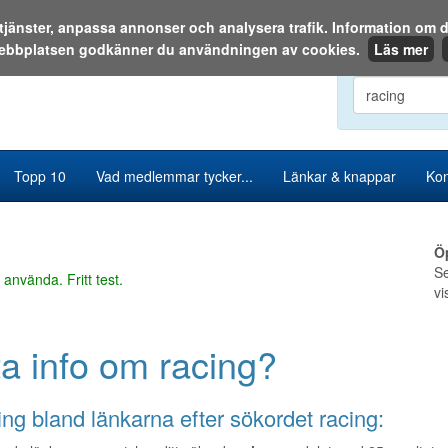
a tjänster, anpassa annonser och analysera trafik. Information o
ebbplatsen godkänner du användningen av cookies.
Läs mer
Sök i katalog
Topp 10
Vad medlemmar tycker...
Länkar & knappar
Kon
Ö
Se
 använda. Fritt test.
vi
ta info om racing?
ng bland länkarna efter sökordet racing: