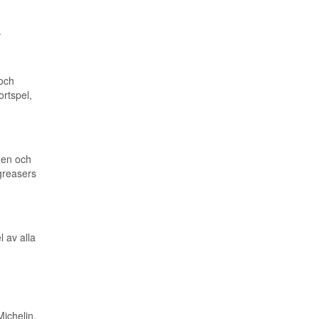
.
 och
ortspel,
gen och
 greasers
 av alla
ichelin,