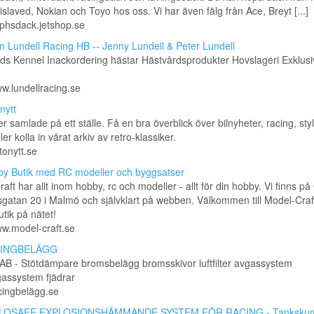
 Gislaved, Nokian och Toyo hos oss. Vi har även fälg från Ace, Breyt [...]
alphsdack.jetshop.se
 Lundell Racing HB -- Jenny Lundell & Peter Lundell
s Kennel Inackordering hästar Hästvårdsprodukter Hovslageri Exklusi
ww.lundellracing.se
nytt
er samlade på ett ställe. Få en bra överblick över bilnyheter, racing, styl
ler kolla in vårat arkiv av retro-klassiker.
tonytt.se
y Butik med RC modeller och byggsatser
aft har allt inom hobby, rc och modeller - allt för din hobby. Vi finns på
gatan 20 i Malmö och självklart på webben. Välkommen till Model-Craft
tik på nätet!
ww.model-craft.se
INGBELÄGG
B - Stötdämpare bromsbelägg bromsskivor luftfilter avgassystem
assystem fjädrar
acingbelägg.se
LOSAFE EXPLOSIONSHÄMMANDE SYSTEM FÖR RACING - Tanksku