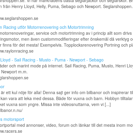
rshoppen.se. Vi har marknadens bästa seglarjackor och seglarskor. B
on från Henry Lloyd, Helly, Puma, Sebago och Newport. Seglarshoppen
www.seglarshoppen.se
n Racing utför Motorrenovering och Motortrimning
 motorrenoveringar, service och motortrimning av i princip allt som drivs
ningsmotor, men även custommodifieringar efter önskemål då verktyg 
 finns för det mesta! Exempelvis. Topplocksrenovering Portning och pla 
ww.raylonracing.se
 Lloyd - Sail Racing - Musto - Puma - Newport - Sebago
äder och marint mode på internet. Sail Racing, Puma, Musto, Henri Llo
 Newport m.m.
eglarshoppen.se
nor
är ett kul nöje för alla! Denna sajt ger info om bilbanor och inspirerar till
 kan vara att leka med dessa. Både för vuxna och barn. Hobbyn tilltalar 
ket vuxna som yngre. Missa inte videosnuttarna, vem vi [...]
ilbanor.n.nu/
s motorsport
rtportal med annonser, video, forum och länkar till det mesta inom mo
ww.racers.se