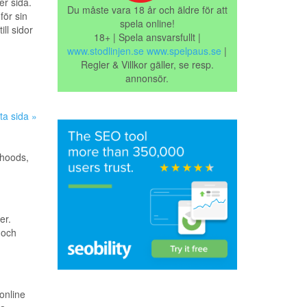
r sida.
Du måste vara 18 år och äldre för att
ör sin
spela online!
ill sidor
18+ | Spela ansvarsfullt |
www.stodlinjen.se
www.spelpaus.se
|
Regler & Villkor gäller, se resp.
annonsör.
ta sida »
 hoods,
er.
 och
online