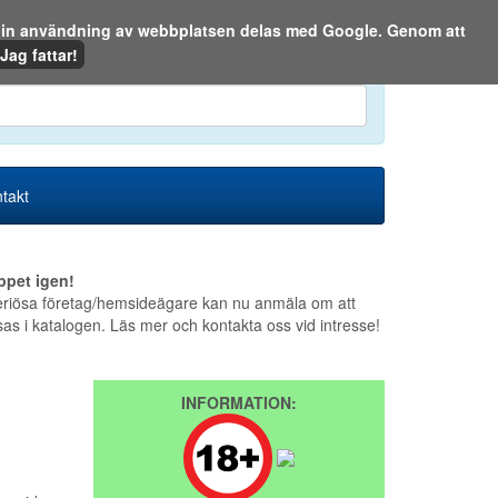
m din användning av webbplatsen delas med Google. Genom att
Den 6 augusti 2026
Jag fattar!
en eller på webben:
takt
ppet igen!
riösa företag/hemsideägare kan nu anmäla om att
sas i katalogen. Läs mer och kontakta oss vid intresse!
INFORMATION: