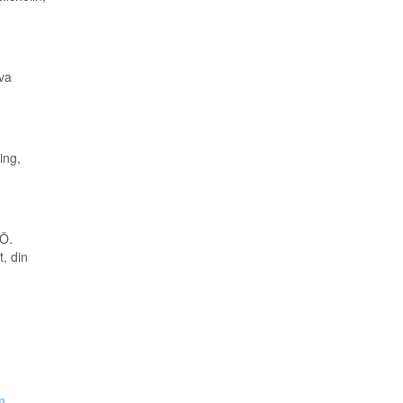
va
ing,
 Ö.
, din
m