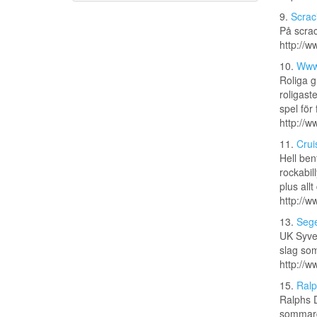
9.
Scrac
På scrac
http://w
10.
Www.
Roliga g
roligast
spel för
http://w
11.
Crui
Hell ben
rockabil
plus all
http://w
13.
Sege
UK Syver
slag som
http://
15.
Ralp
Ralphs D
sommardä