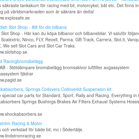
 säkraste tankskum för racing med bil, motorcykel, båt etc. Det finns in
ng på världsmarknaden som är säkrare än detta!
ww.explosafe.se
ish Slot Shop - Allt för din bilbana
Slot Shop - Här kan du köpa bilbanor och bilbanebilar. Vi saluför följa
Scalextric, Ninco, FLY, Revell, Parma, GB Track, Carrera, Slot.it, Van
 We sell Slot Cars and Slot Car Traks.
ww.slotshop.se
d Racingbromsbelägg
B - Stötdämpare bromsbelägg bromsskivor luftfilter avgassystem
assystem fjädrar
ww.pagid.se
kabsorbers, Springs Coilovers Coiloverkit Suspension kit
special car parts for Standard, Sport, Rally and Racing. Everything in t
kabsorbers Springs Bushings Brakes Air Filters Exhaust Systems Hose
www.shockabsorbers.se
ström Racing & Motor
 och verkstad för både bil, mc i Södertälje.
ww.lindstromracing.se