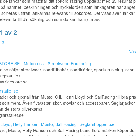
s de länkar som matchar ditt sökord
racing
uppdelat med 25 resultat pe
 på namnet, beskrivningen och nyckelorden som länkägaren har anget f
t sorteras utifrån länkarnas relevans till sökordet. Det visas även länkar t
elevanta till din sökning och som du kan ha nytta av.
1 av 2
|
2
Näs
TORE.SE - Motocross - Streetwear, Fox racing
e.se säljer streetwear, sporttillbehör, sportkläder, sportutrustning, skor,
 kepsar, fox.
ww.ridestore.se
stället.se
der och sjöställ från Musto, Gill, Henri Lloyd och SailRacing till bra pris
 sortiment. Även flytvästar, skor, stövlar och accessoarer. Seglarjackor
ån de stora tillverkarna.
glarstallet.se
 Lloyd, Helly Hansen, Musto, Sail Racing -Seglarshoppen.se
oyd, Musto, Helly Hansen och Sail Racing bland flera märken köper du 