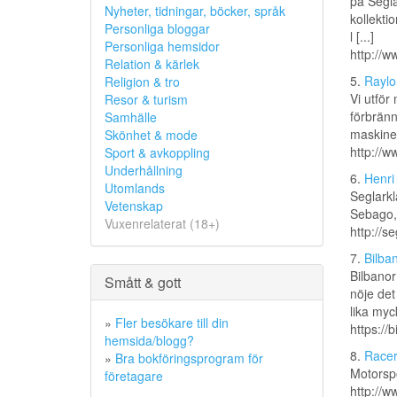
på Segla
Nyheter, tidningar, böcker, språk
kollekti
Personliga bloggar
l [...]
Personliga hemsidor
http://
Relation & kärlek
5.
Raylo
Religion & tro
Vi utför
Resor & turism
förbrän
Samhälle
maskiner
Skönhet & mode
http://w
Sport & avkoppling
Underhållning
6.
Henri
Utomlands
Seglarkl
Vetenskap
Sebago,
Vuxenrelaterat (18+)
http://s
7.
Bilba
Bilbanor 
Smått & gott
nöje det
lika myc
»
Fler besökare till din
https://b
hemsida/blogg?
8.
Racer
»
Bra bokföringsprogram för
Motorspo
företagare
http://w