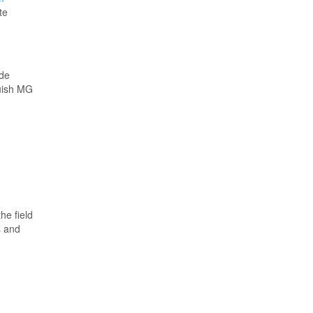
te
nde
quish MG
he field
s and