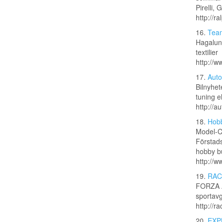
Pirelli,
http://r
16.
Team
Hagalund
textilier
http://w
17.
Auto
Bilnyhet
tuning el
http://au
18.
Hobb
Model-Cr
Förstads
hobby bu
http://w
19.
RAC
FORZA A
sportavg
http://r
20.
EXP