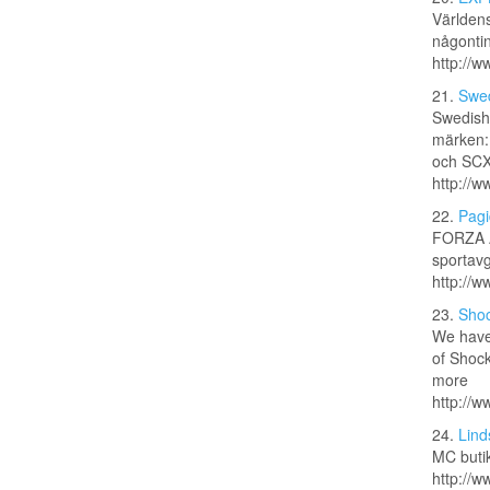
Världens
någonti
http://w
21.
Swed
Swedish 
märken: 
och SCX.
http://w
22.
Pagi
FORZA A
sportavg
http://w
23.
Shoc
We have 
of Shoc
more
http://
24.
Lind
MC butik
http://w