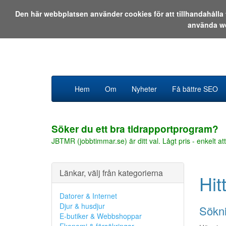
Den här webbplatsen använder cookies för att tillhandahåll
använda w
Hem
Om
Nyheter
Få bättre SEO
Söker du ett bra tidrapportprogram?
JBTMR (jobbtimmar.se) är ditt val. Lågt pris - enkelt att
Länkar, välj från kategorierna
Hit
Datorer & Internet
Djur & husdjur
Sökni
E-butiker & Webbshoppar