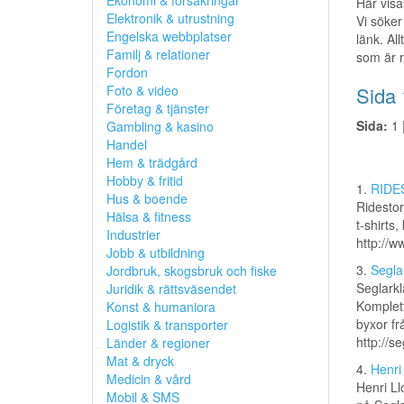
Ekonomi & försäkringar
Här visa
Elektronik & utrustning
Vi söker
Engelska webbplatser
länk. All
Familj & relationer
som är r
Fordon
Foto & video
Sida 
Företag & tjänster
Sida:
1 
Gambling & kasino
Handel
Hem & trädgård
Hobby & fritid
1.
RIDES
Hus & boende
Ridestor
Hälsa & fitness
t-shirts,
Industrier
http://w
Jobb & utbildning
3.
Seglar
Jordbruk, skogsbruk och fiske
Seglarklä
Juridik & rättsväsendet
Komplett
Konst & humaniora
byxor fr
Logistik & transporter
http://se
Länder & regioner
Mat & dryck
4.
Henri
Medicin & vård
Henri Ll
Mobil & SMS