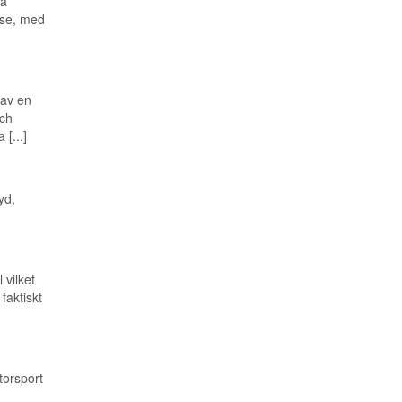
ra
.se, med
 av en
och
[...]
yd,
 vilket
faktiskt
torsport