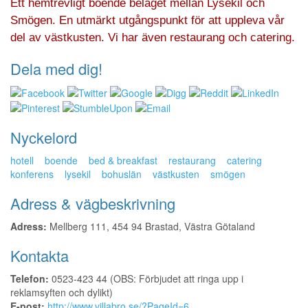
Ett hemtrevligt boende beläget mellan Lysekil och
Smögen. En utmärkt utgångspunkt för att uppleva vår
del av västkusten. Vi har även restaurang och catering.
Dela med dig!
Nyckelord
hotell
boende
bed & breakfast
restaurang
catering
konferens
lysekil
bohuslän
västkusten
smögen
Adress & vägbeskrivning
Adress:
Mellberg 111, 454 94 Brastad, Västra Götaland
Kontakta
Telefon:
0523-423 44 (OBS: Förbjudet att ringa upp i
reklamsyften och dylikt)
E-post:
http://www.villabro.se/?PageId=6