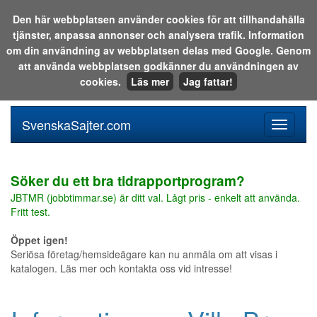
Den här webbplatsen använder cookies för att tillhandahålla
tjänster, anpassa annonser och analysera trafik. Information
Sök i katalogen eller på webben:
om din användning av webbplatsen delas med Google. Genom
att använda webbplatsen godkänner du användningen av
cookies.
Läs mer
Jag fattar!
SvenskaSajter.com
Mobilan
meny
för
svenska
Söker du ett bra tidrapportprogram?
JBTMR (jobbtimmar.se) är ditt val. Lågt pris - enkelt att använda.
Fritt test.
Öppet igen!
Seriösa företag/hemsideägare kan nu anmäla om att visas i
katalogen. Läs mer och kontakta oss vid intresse!