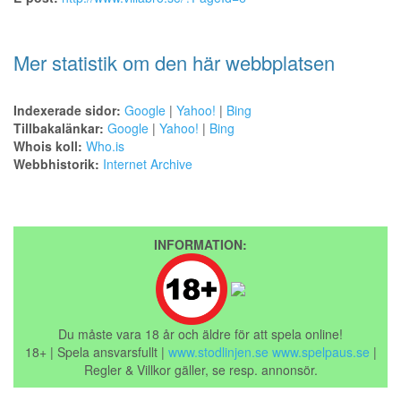
Mer statistik om den här webbplatsen
Indexerade sidor:
Google
|
Yahoo!
|
Bing
Tillbakalänkar:
Google
|
Yahoo!
|
Bing
Whois koll:
Who.is
Webbhistorik:
Internet Archive
INFORMATION:
Du måste vara 18 år och äldre för att spela online!
18+ | Spela ansvarsfullt |
www.stodlinjen.se
www.spelpaus.se
|
Regler & Villkor gäller, se resp. annonsör.