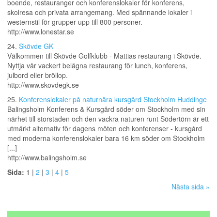
boende, restauranger och konferenslokaler för konferens,
skolresa och privata arrangemang. Med spännande lokaler i
westernstil för grupper upp till 800 personer.
http://www.lonestar.se
24.
Skövde GK
Välkommen till Skövde Golfklubb - Mattias restaurang i Skövde.
Nyttja vår vackert belägna restaurang för lunch, konferens,
julbord eller bröllop.
http://www.skovdegk.se
25.
Konferenslokaler på naturnära kursgård Stockholm Huddinge
Balingsholm Konferens & Kursgård söder om Stockholm med sin
närhet till storstaden och den vackra naturen runt Södertörn är ett
utmärkt alternativ för dagens möten och konferenser - kursgård
med moderna konferenslokaler bara 16 km söder om Stockholm
[...]
http://www.balingsholm.se
Sida:
1 |
2
|
3
|
4
|
5
Nästa sida »