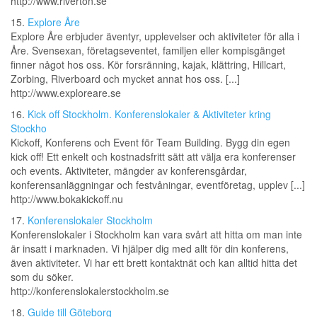
http://www.riverton.se
15.
Explore Åre
Explore Åre erbjuder äventyr, upplevelser och aktiviteter för alla i
Åre. Svensexan, företagseventet, familjen eller kompisgänget
finner något hos oss. Kör forsränning, kajak, klättring, Hillcart,
Zorbing, Riverboard och mycket annat hos oss. [...]
http://www.exploreare.se
16.
Kick off Stockholm. Konferenslokaler & Aktiviteter kring
Stockho
Kickoff, Konferens och Event för Team Building. Bygg din egen
kick off! Ett enkelt och kostnadsfritt sätt att välja era konferenser
och events. Aktiviteter, mängder av konferensgårdar,
konferensanläggningar och festvåningar, eventföretag, upplev [...]
http://www.bokakickoff.nu
17.
Konferenslokaler Stockholm
Konferenslokaler i Stockholm kan vara svårt att hitta om man inte
är insatt i marknaden. Vi hjälper dig med allt för din konferens,
även aktiviteter. Vi har ett brett kontaktnät och kan alltid hitta det
som du söker.
http://konferenslokalerstockholm.se
18.
Guide till Göteborg