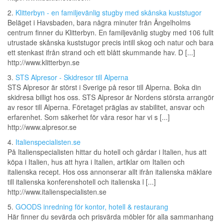
2.
Klitterbyn - en familjevänlig stugby med skånska kuststugor
Beläget i Havsbaden, bara några minuter från Ängelholms
centrum finner du Klitterbyn. En familjevänlig stugby med 106 fullt
utrustade skånska kuststugor precis intill skog och natur och bara
ett stenkast ifrån strand och ett blått skummande hav. D [...]
http://www.klitterbyn.se
3.
STS Alpresor - Skidresor till Alperna
STS Alpresor är störst i Sverige på resor till Alperna. Boka din
skidresa billigt hos oss. STS Alpresor är Nordens största arrangör
av resor till Alperna. Företaget präglas av stabilitet, ansvar och
erfarenhet. Som säkerhet för våra resor har vi s [...]
http://www.alpresor.se
4.
Italienspecialisten.se
På Italienspecialisten hittar du hotell och gårdar i Italien, hus att
köpa i Italien, hus att hyra i Italien, artiklar om Italien och
italienska recept. Hos oss annonserar allt ifrån italienska mäklare
till italienska konferenshotell och italienska l [...]
http://www.italienspecialisten.se
5.
GOODS inredning för kontor, hotell & restaurang
Här finner du sevärda och prisvärda möbler för alla sammanhang