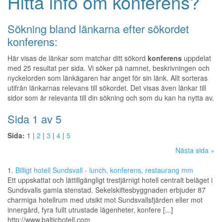
Hitta info om konferens?
Sökning bland länkarna efter sökordet
konferens:
Här visas de länkar som matchar ditt sökord
konferens
uppdelat
med 25 resultat per sida. Vi söker på namnet, beskrivningen och
nyckelorden som länkägaren har anget för sin länk. Allt sorteras
utifrån länkarnas relevans till sökordet. Det visas även länkar till
sidor som är relevanta till din sökning och som du kan ha nytta av.
Sida 1 av 5
Sida:
1 |
2
|
3
|
4
|
5
Nästa sida »
1.
Billigt hotell Sundsvall - lunch, konferens, restaurang mm
Ett uppskattat och lättillgängligt trestjärnigt hotell centralt beläget i
Sundsvalls gamla stenstad. Sekelskiftesbyggnaden erbjuder 87
charmiga hotellrum med utsikt mot Sundsvallsfjärden eller mot
innergård, fyra fullt utrustade lägenheter, konfere [...]
http://www.baltichotell.com