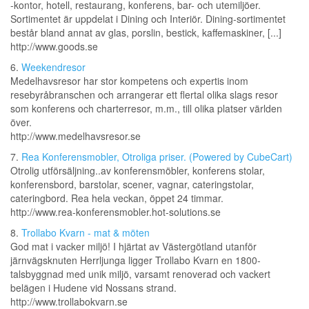
-kontor, hotell, restaurang, konferens, bar- och utemiljöer.
Sortimentet är uppdelat i Dining och Interiör. Dining-sortimentet
består bland annat av glas, porslin, bestick, kaffemaskiner, [...]
http://www.goods.se
6.
Weekendresor
Medelhavsresor har stor kompetens och expertis inom
resebyråbranschen och arrangerar ett flertal olika slags resor
som konferens och charterresor, m.m., till olika platser världen
över.
http://www.medelhavsresor.se
7.
Rea Konferensmobler, Otroliga priser. (Powered by CubeCart)
Otrolig utförsäljning..av konferensmöbler, konferens stolar,
konferensbord, barstolar, scener, vagnar, cateringstolar,
cateringbord. Rea hela veckan, öppet 24 timmar.
http://www.rea-konferensmobler.hot-solutions.se
8.
Trollabo Kvarn - mat & möten
God mat i vacker miljö! I hjärtat av Västergötland utanför
järnvägsknuten Herrljunga ligger Trollabo Kvarn en 1800-
talsbyggnad med unik miljö, varsamt renoverad och vackert
belägen i Hudene vid Nossans strand.
http://www.trollabokvarn.se