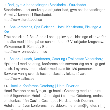
9.
Bad, gym & behandlingar i Stockholm - Sturebadet
Stockholms mest anrika spa erbjuder bad, gym och behandlingar.
Varmt välkomna till Sturebadet.
http://www.sturebadet.se
10.
Spa konferens, Spa Blekinge, Hotell Karlskrona, Blekinge &
Kro
Trött och sliten? Bo på hotell och upplev spa i blekinge eller varför
inte åka med jobbet på en spa konferens? Vi erbjuder krogshow.
Välkommen till Ronneby Brunn!
http://www.ronnebybrunn.se
13.
Saltes - Lunch, Konferens, Catering i Trollhättan Vänersborg
Hjälper till med catering, konferens och serverar dig en riktigt god
lunch. I nyrenoverade lokaler med plats för 120 personer.
Serverar vanlig svensk husmanskost av lokala råvaror.
http://www.saltes.se
14.
Hotell & Konferens Göteborg | Hotel Riverton
Hotel Riverton är ett fyrstjärnigt hotell i Göteborg med 189 rum
och 5 lägenheter. Hotellet är beläget i centrala Göteborg, endast
ett stenkast från Casino Cosmopol, Nordstan och Operan.
Hotellet har även konferens med videokonferensmöjligheter, r [...]