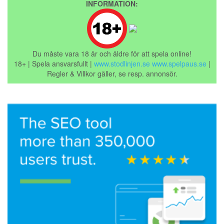
INFORMATION:
Du måste vara 18 år och äldre för att spela online!
18+ | Spela ansvarsfullt |
www.stodlinjen.se
www.spelpaus.se
|
Regler & Villkor gäller, se resp. annonsör.