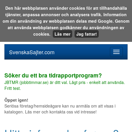
Den här webbplatsen använder cookies för att tillhandahålla
tjänster, anpassa annonser och analysera trafik. Information
Sök i katalogen eller på webben:
om din användning av webbplatsen delas med Google. Genom
att använda webbplatsen godkänner du användningen av
cookies.
Läs mer
Jag fattar!
SvenskaSajter.com
Mobilan
meny
för
svenska
Söker du ett bra tidrapportprogram?
JBTMR (jobbtimmar.se) är ditt val. Lågt pris - enkelt att använda.
Fritt test.
Öppet igen!
Seriösa företag/hemsideägare kan nu anmäla om att visas i
katalogen. Läs mer och kontakta oss vid intresse!